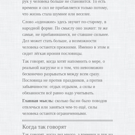
рук у человека больше не становится. То есть
времени и сил не прибавляется только потому,
что жизнь стала шумнее или веселее.
Слово «одинакие» здесь звучит по-старому, в
народной форме. По смыслу оно значит: те же
самые, не прибавившиеся, не ставшие сильнее.
Дел может стать больше, а возможности
человека остаются прежними. Именно в этом и
сидит лёгкая ирония пословицы.
Так говорят, когда хотят напомнить о мере, о
реальной нагрузке и о том, что невозможно
бесконечно разрываться между всем сразу.
Пословица не против праздников, а против
забывчивости: отдых отдыхом, а силы и
обязанности всё равно надо учитывать.
Главная мысль:
сколько бы ни было поводов
отвлечься или заняться чем-то ещё, силы
человека остаются ограниченными.
Когда так говорят
Так говорят, когда дел много, а времени и рук на