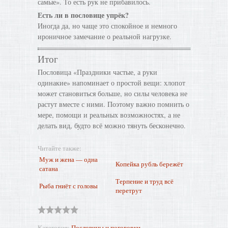
самые». То есть рук не прибавилось.
Есть ли в пословице упрёк?
Иногда да, но чаще это спокойное и немного
ироничное замечание о реальной нагрузке.
Итог
Пословица «Праздники частые, а руки
одинакие» напоминает о простой вещи: хлопот
может становиться больше, но силы человека не
растут вместе с ними. Поэтому важно помнить о
мере, помощи и реальных возможностях, а не
делать вид, будто всё можно тянуть бесконечно.
Читайте также:
Муж и жена — одна
Копейка рубль бережёт
сатана
Терпение и труд всё
Рыба гниёт с головы
перетрут
Категория
:
Пословицы и поговорки