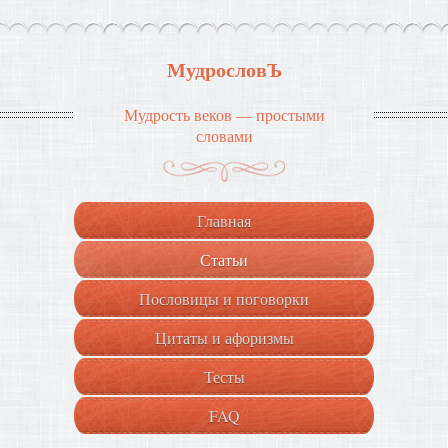
МудрословЪ
Мудрость веков — простыми
словами
Главная
Статьи
Пословицы и поговорки
Цитаты и афоризмы
Тесты
FAQ