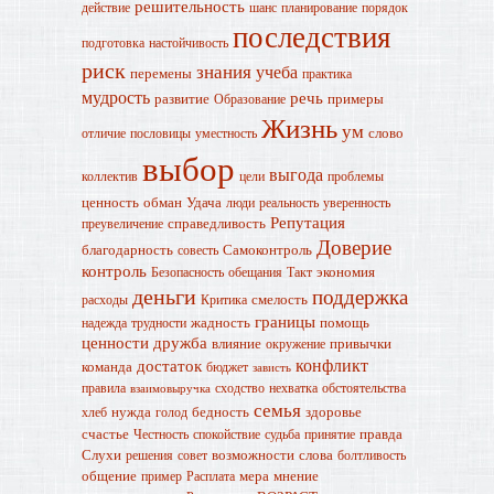
решительность
действие
шанс
планирование
порядок
последствия
подготовка
настойчивость
риск
знания
учеба
перемены
практика
мудрость
речь
развитие
примеры
Образование
Жизнь
ум
слово
отличие
пословицы
уместность
выбор
выгода
коллектив
цели
проблемы
ценность
обман
Удача
люди
реальность
уверенность
Репутация
справедливость
преувеличение
Доверие
благодарность
Самоконтроль
совесть
контроль
экономия
Безопасность
обещания
Такт
деньги
поддержка
смелость
расходы
Критика
границы
жадность
помощь
надежда
трудности
ценности
дружба
влияние
привычки
окружение
конфликт
достаток
команда
бюджет
зависть
правила
сходство
нехватка
обстоятельства
взаимовыручка
семья
нужда
бедность
здоровье
хлеб
голод
счастье
правда
Честность
спокойствие
судьба
принятие
Слухи
возможности
слова
решения
совет
болтливость
общение
мера
мнение
пример
Расплата