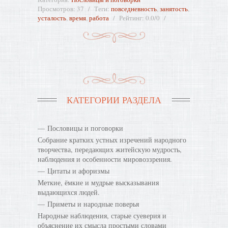
Просмотров
:
37
Теги
:
повседневность
,
занятость
,
усталость
,
время
,
работа
Рейтинг
:
0.0
/
0
КАТЕГОРИИ РАЗДЕЛА
Пословицы и поговорки
Собрание кратких устных изречений народного
творчества, передающих житейскую мудрость,
наблюдения и особенности мировоззрения.
Цитаты и афоризмы
Меткие, ёмкие и мудрые высказывания
выдающихся людей.
Приметы и народные поверья
Народные наблюдения, старые суеверия и
объяснение их смысла простыми словами