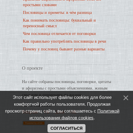
простыми словами
Пословицы и приметы: в чём разница
Как понимать пословицы: буквальный и
переносный смысл
Чем пословица отличается от поговорки
Как правильно употреблять пословицы в речи
Почему у пословиц бывают разные варианты
О проекте
На сайте собраны пословицы, поговорки, цитаты
и афоризмы с простыми объяснениями, живым
смыслом и примерами из жизни.
Этот сайт использует файлы cookies для более
комфортной работы пользователя. Продолжая
Мы в соцсетях:
просмотр страниц сайта, вы соглашаетесь с
Политикой
Telegram
·
VK
·
Дзен
·
OK
использования файлов cookies
.
СОГЛАСИТЬСЯ