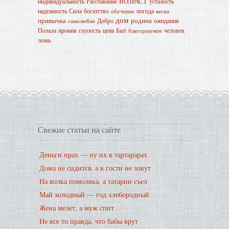
ВОЗРАСТ
индивидуальность
Расставание
усталость
надежность
Сила
богатство
погода
обучение
весна
дом
привычка
родина
Добро
ожидания
самолюбие
Польза
ирония
глупость
цена
Быт
человек
благоразумие
ложь
Свежие статьи на сайте
Деньги прах — ну их в тартарарах
Дома не сидится, а в гости не зовут
На волка помолвка, а татарин съел
Май холодный — год хлебородный
Жена мелет, а муж спит
Не все то правда, что бабы врут