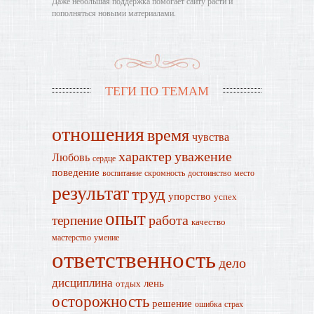
Даже небольшая поддержка помогает сайту расти и
пополняться новыми материалами.
ТЕГИ ПО ТЕМАМ
отношения
время
чувства
характер
уважение
Любовь
сердце
поведение
воспитание
скромность
достоинство
место
результат
труд
упорство
успех
опыт
работа
терпение
качество
мастерство
умение
ответственность
дело
дисциплина
лень
отдых
осторожность
решение
ошибка
страх