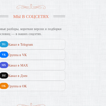
МЫ В СОЦСЕТЯХ
вые разборы, короткие версии и подборки
словиц — в наших соцсетях.
Канал в Telegram
TG
Группа в VK
VK
Канал в MAX
MX
Канал в Дзен
DZ
Группа в OK
OK