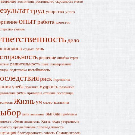
оведение
воспитание
достоинство
скромность
место
езультат
труд
упорство
успех
опыт
работа
ерпение
качество
стерство
умение
ответственность
дело
исциплина
лень
отдых
сторожность
решение
ошибка
страх
решительность
йствие
шанс
планирование
рядок
подготовка
настойчивость
оследствия
риск
перемены
нания
учеба
мудрость
развитие
практика
речь
примеры
разование
отличие
пословицы
Жизнь
ум
слово
естность
коллектив
выбор
выгода
цели
проблемы
внимание
нность
обман
Удача
люди
уверенность
внешность
справедливость
альность
преувеличение
епутация
благодарность
Самоконтроль
совесть