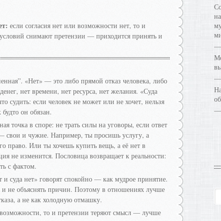
Со
на
ет:
если согласия нет или возможности нет, то и
му
ми
е условий снимают претензии — приходится принять и
Ме
в
ненная”. «Нет» — это либо прямой отказ человека, либо
На
денег, нет времени, нет ресурса, нет желания. «Суда
об
то судить: если человек не может или не хочет, нельзя
 будто он обязан.
ая точка в споре: не трать силы на уговоры, если ответ
— свои и чужие. Например, ты просишь услугу, а
го право. Или ты хочешь купить вещь, а её нет в
ция не изменится. Пословица возвращает к реальности:
ть с фактом.
т и суда нет» говорят спокойно — как мудрое принятие.
ор и не объяснять причин. Поэтому в отношениях лучше
тказа, а не как холодную отмашку.
 возможности, то и претензии теряют смысл — лучше