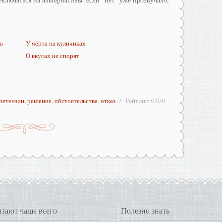
шь
У чёрта на куличиках
О вкусах не спорят
ретензии
,
решение
,
обстоятельства
,
отказ
Рейтинг
:
0.0
/
0
тают чаще всего
Полезно знать