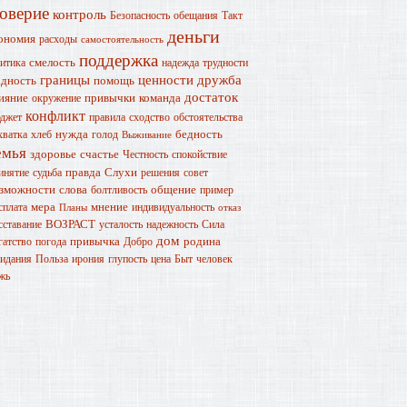
оверие
контроль
Безопасность
обещания
Такт
деньги
ономия
расходы
самостоятельность
поддержка
смелость
итика
надежда
трудности
границы
ценности
дружба
дность
помощь
достаток
ияние
привычки
команда
окружение
конфликт
джет
правила
сходство
обстоятельства
нужда
бедность
хватка
хлеб
голод
Выживание
емья
здоровье
счастье
Честность
спокойствие
правда
Слухи
инятие
судьба
решения
совет
зможности
слова
общение
болтливость
пример
мера
мнение
сплата
индивидуальность
Планы
отказ
ВОЗРАСТ
сставание
усталость
надежность
Сила
дом
привычка
родина
гатство
погода
Добро
идания
Польза
ирония
глупость
цена
Быт
человек
жь