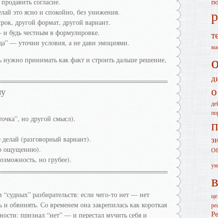
 продавить согласие.
п
р
лай это ясно и спокойно, без унижения.
срок, другой формат, другой вариант.
— и будь честным в формулировке.
т
да” — уточни условия, а не дави эмоциями.
ма
 нужно принимать как факт и строить дальше решение,
д
о
лу
де
по
точка”, но другой смысл).
п
з
 делай (разговорный вариант).
по ощущению).
Об
озможность, но грубее).
ум
“судных” разбирательств: если чего-то нет — нет
це
ь и обвинять. Со временем она закрепилась как короткая
ре
Р
ости: признал “нет” — и перестал мучить себя и