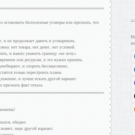
о остановить бесполезные уговоры или признать, что
Но
е, и он продолжает давить и уговаривать.
по
жна: нет товара, нет денег, нет условий.
елать, и важно уважить границу «не хочу».
 времени или ресурсам, и это нужно принять.
дею/бюджет, и спорить бессмысленно.
стаётся только перестроить планы.
дложение, и лучше искать другой вариант.
о признать факт отказа.
 можешь!
зался, обидно.
 значит, ищи другой вариант.
ё решил.