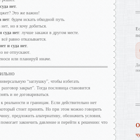
суда нет
.
джет? Это же важно!
а нет
: будем искать обходной путь.
 нет, но я хочу добиться.
Ес
и суда нет
: лучше закажи в другом месте.
по
 всё равно отказывается.
нет и суда нет
.
но не отпускают.
реноси или планируй иначе.
Да
по
вильно
ниверсальную “заглушку”, чтобы избегать
, разговор закрыт”. Тогда пословица становится
нять и не договариваться.
к реальности и границам. Если действительно нет
который стоит принять. Но при этом можно говорить
ичину, предложить альтернативу, обозначить условия,
помогает закончить давление и перейти к решению: что
ч