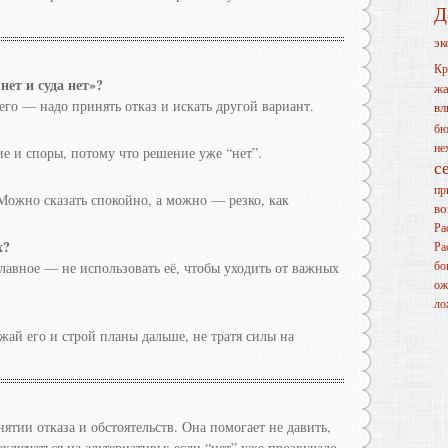
Д
эк
Кр
ет и суда нет»?
жа
чего — надо принять отказ и искать другой вариант.
вл
бю
не
ие и споры, потому что решение уже “нет”.
с
пр
 Можно сказать спокойно, а можно — резко, как
во
Ра
х?
Ра
бо
Главное — не использовать её, чтобы уходить от важных
ож
ло
жай его и строй планы дальше, не тратя силы на
ятии отказа и обстоятельств. Она помогает не давить,
еключаться на альтернативы: если “нет” уже прозвучало,