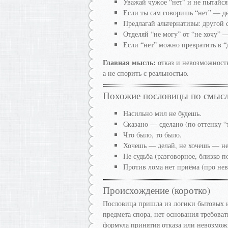
Уважай чужое “нет” и не пытайся
Если ты сам говоришь “нет” — де
Предлагай альтернативы: другой 
Отделяй “не могу” от “не хочу” 
Если “нет” можно превратить в “
Главная мысль:
отказ и невозможность
а не спорить с реальностью.
Похожие пословицы по смыс
Насильно мил не будешь.
Сказано — сделано (по оттенку “
Что было, то было.
Хочешь — делай, не хочешь — не
Не судьба (разговорное, близко 
Против лома нет приёма (про нев
Происхождение (коротко)
Пословица пришла из логики бытовых и 
предмета спора, нет основания требоват
формула принятия отказа или невозможн