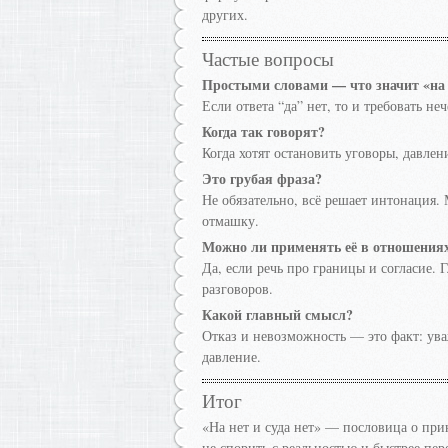
других.
Частые вопросы
Простыми словами — что значит «на н
Если ответа “да” нет, то и требовать не
Когда так говорят?
Когда хотят остановить уговоры, давлен
Это грубая фраза?
Не обязательно, всё решает интонация.
отмашку.
Можно ли применять её в отношения
Да, если речь про границы и согласие. 
разговоров.
Какой главный смысл?
Отказ и невозможность — это факт: ува
давление.
Итог
«На нет и суда нет» — пословица о прин
не спорить с реальностью и быстрее пер