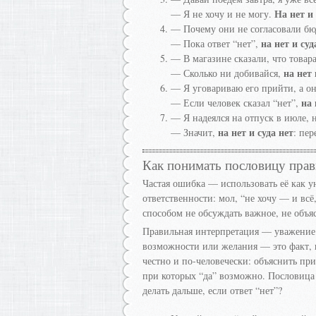
На нет и 
— Я не хочу и не могу.
— Почему они не согласовали бю
на нет и суд
— Пока ответ “нет”,
— В магазине сказали, что товара
на нет 
— Сколько ни добивайся,
— Я уговариваю его прийти, а он
на 
— Если человек сказал “нет”,
— Я надеялся на отпуск в июле, 
на нет и суда нет
— Значит,
: пе
Как понимать пословицу пра
Частая ошибка — использовать её как у
ответственности: мол, “не хочу — и всё
способом не обсуждать важное, не объяс
Правильная интерпретация — уважение 
возможности или желания — это факт, 
честно и по-человечески: объяснить пр
при которых “да” возможно. Пословица 
делать дальше, если ответ “нет”?