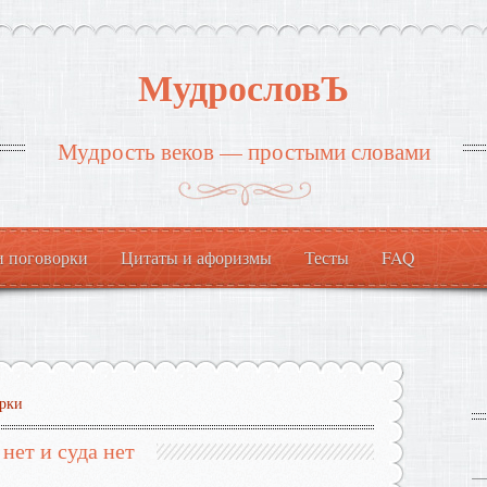
МудрословЪ
Мудрость веков — простыми словами
и поговорки
Цитаты и афоризмы
Тесты
FAQ
рки
 нет и суда нет