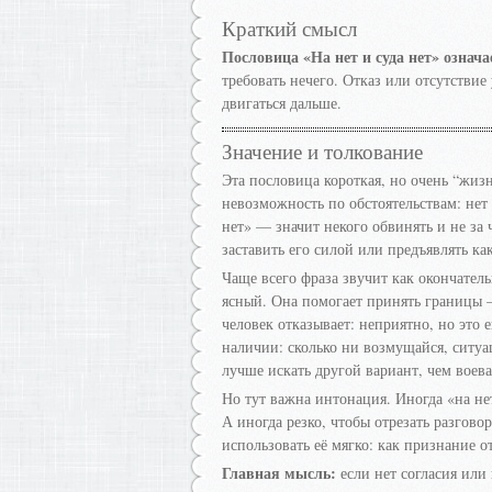
Краткий смысл
Пословица «На нет и суда нет» означа
требовать нечего. Отказ или отсутстви
двигаться дальше.
Значение и толкование
Эта пословица короткая, но очень “жиз
невозможность по обстоятельствам: нет 
нет» — значит некого обвинять и не за ч
заставить его силой или предъявлять как
Чаще всего фраза звучит как окончательн
ясный. Она помогает принять границы 
человек отказывает: неприятно, но это е
наличии: сколько ни возмущайся, ситуа
лучше искать другой вариант, чем воева
Но тут важна интонация. Иногда «на не
А иногда резко, чтобы отрезать разгов
использовать её мягко: как признание о
Главная мысль:
если нет согласия или