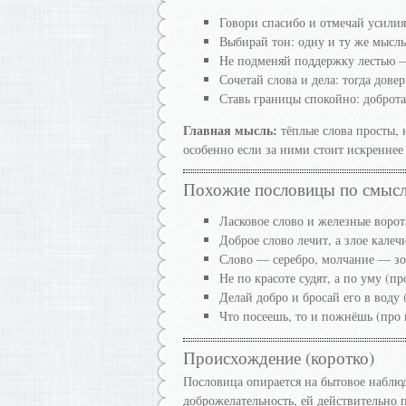
Говори спасибо и отмечай усили
Выбирай тон: одну и ту же мысль
Не подменяй поддержку лестью —
Сочетай слова и дела: тогда довер
Ставь границы спокойно: доброта
Главная мысль:
тёплые слова просты, 
особенно если за ними стоит искреннее
Похожие пословицы по смыс
Ласковое слово и железные ворот
Доброе слово лечит, а злое калеч
Слово — серебро, молчание — зол
Не по красоте судят, а по уму (пр
Делай добро и бросай его в воду 
Что посеешь, то и пожнёшь (про 
Происхождение (коротко)
Пословица опирается на бытовое наблюд
доброжелательность, ей действительно 