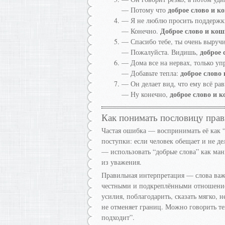
доброе слово и к
— Потому что
— Я не люблю просить поддержки
Доброе слово и кош
— Конечно.
— Спасибо тебе, ты очень выручи
доброе 
— Пожалуйста. Видишь,
— Дома все на нервах, только уп
доброе слово
— Добавьте тепла:
— Он делает вид, что ему всё рав
доброе слово и 
— Ну конечно,
Как понимать пословицу пра
Частая ошибка — воспринимать её как 
поступки: если человек обещает и не де
— использовать “добрые слова” как мани
из уважения.
Правильная интерпретация — слова важ
честными и подкреплёнными отношением
усилия, поблагодарить, сказать мягко, 
не отменяет границ. Можно говорить теп
подходит”.