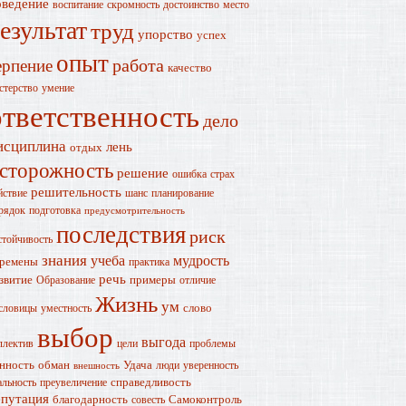
оведение
воспитание
скромность
достоинство
место
езультат
труд
упорство
успех
опыт
работа
ерпение
качество
стерство
умение
ответственность
дело
исциплина
лень
отдых
сторожность
решение
ошибка
страх
решительность
йствие
шанс
планирование
рядок
подготовка
предусмотрительность
последствия
риск
стойчивость
знания
учеба
мудрость
ремены
практика
речь
звитие
примеры
Образование
отличие
Жизнь
ум
слово
словицы
уместность
выбор
выгода
ллектив
цели
проблемы
нность
обман
Удача
люди
уверенность
внешность
справедливость
альность
преувеличение
епутация
благодарность
Самоконтроль
совесть