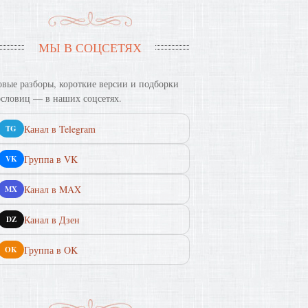
МЫ В СОЦСЕТЯХ
вые разборы, короткие версии и подборки
словиц — в наших соцсетях.
Канал в Telegram
TG
Группа в VK
VK
Канал в MAX
MX
Канал в Дзен
DZ
Группа в OK
OK