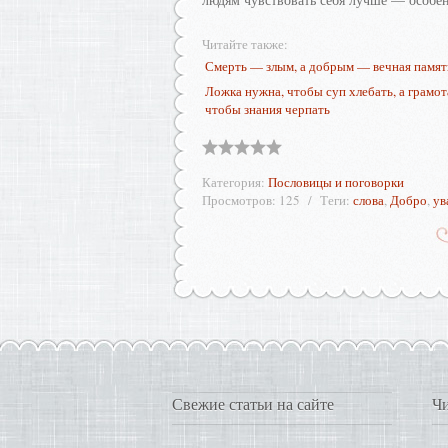
Читайте также:
Смерть — злым, а добрым — вечная памят
Ложка нужна, чтобы суп хлебать, а грамот
чтобы знания черпать
Категория
:
Пословицы и поговорки
Просмотров
:
125
Теги
:
слова
,
Добро
,
ув
Свежие статьи на сайте
Чи