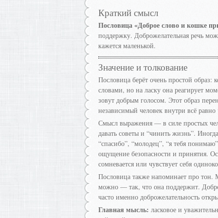
Краткий смысл
Пословица «Доброе слово и кошке пр
поддержку. Доброжелательная речь може
кажется маленькой.
Значение и толкование
Пословица берёт очень простой образ:
словами, но на ласку она реагирует моме
зовут добрым голосом. Этот образ пере
независимый человек внутри всё равно ч
Смысл выражения — в силе простых чело
давать советы и “чинить жизнь”. Иногда
“спасибо”, “молодец”, “я тебя понимаю”
ощущение безопасности и принятия. Осо
сомневается или чувствует себя одиноко
Пословица также напоминает про тон. М
можно — так, что она поддержит. Доброт
часто именно доброжелательность открыв
Главная мысль:
ласковое и уважительн