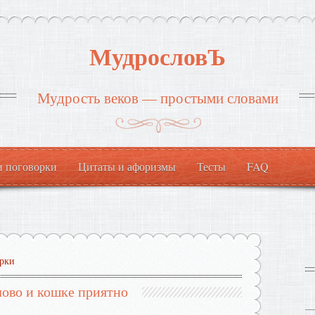
МудрословЪ
Мудрость веков — простыми словами
и поговорки
Цитаты и афоризмы
Тесты
FAQ
рки
лово и кошке приятно