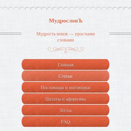
МудрословЪ
Мудрость веков — простыми
словами
Главная
Статьи
Пословицы и поговорки
Цитаты и афоризмы
Тесты
FAQ