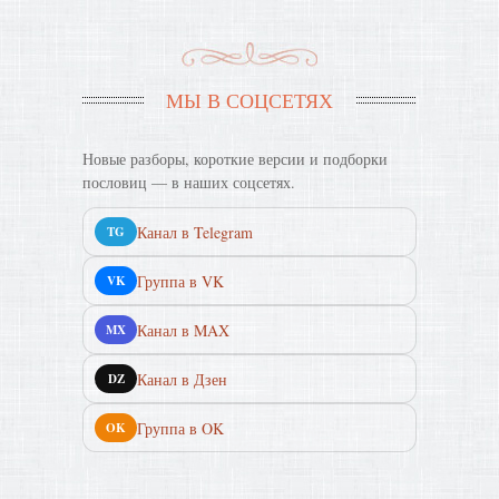
МЫ В СОЦСЕТЯХ
Новые разборы, короткие версии и подборки
пословиц — в наших соцсетях.
Канал в Telegram
TG
Группа в VK
VK
Канал в MAX
MX
Канал в Дзен
DZ
Группа в OK
OK