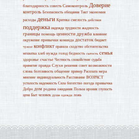
Доверие
благодарность
Самоконтроль
совесть
контроль
экономия
Безопасность
обещания
Такт
деньги
смелость
расходы
Критика
действия
поддержка
жадность
надежда
трудности
границы
ценности
дружба
помощь
влияние
достаток
привычки
команда
окружение
бюджет
конфликт
правила
сходство
обстоятельства
чужое
семья
нужда
бедность
нехватка
хлеб
голод
сытость
здоровье
счастье
Честность
спокойствие
судьба
правда
Слухи
возможности
принятие
решения
совет
слова
общение
мера
болтливость
пример
Расплата
мнение
ВОЗРАСТ
индивидуальность
Расставание
привычка
усталость
надежность
Сила
богатство
погода
дом
родина
Добро
ожидания
Польза
ирония
глупость
цена
Быт
человек
ложь
душа
одежда