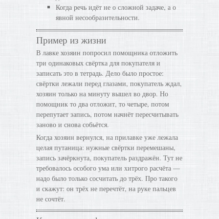
Когда речь идёт не о сложной задаче, а о
явной несообразительности.
Пример из жизни
В лавке хозяин попросил помощника отложить
три одинаковых свёртка для покупателя и
записать это в тетрадь. Дело было простое:
свёртки лежали перед глазами, покупатель ждал,
хозяин только на минуту вышел во двор. Но
помощник то два отложит, то четыре, потом
перепутает запись, потом начнёт пересчитывать
заново и снова собьётся.
Когда хозяин вернулся, на прилавке уже лежала
целая путаница: нужные свёртки перемешаны,
запись зачёркнута, покупатель раздражён. Тут не
требовалось особого ума или хитрого расчёта —
надо было только сосчитать до трёх. Про такого
и скажут: он трёх не перечтёт, на руке пальцев
не сочтёт.