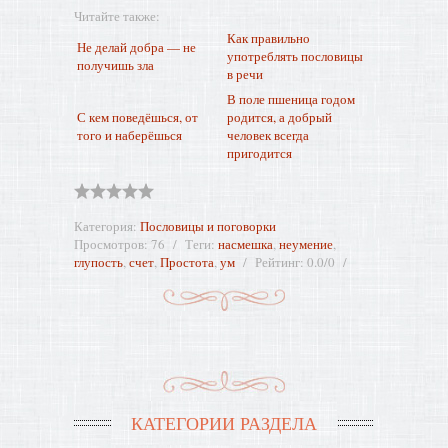
Читайте также:
Как правильно
Не делай добра — не
употреблять пословицы
получишь зла
в речи
В поле пшеница годом
С кем поведёшься, от
родится, а добрый
того и наберёшься
человек всегда
пригодится
Категория
:
Пословицы и поговорки
Просмотров
:
76
Теги
:
насмешка
,
неумение
,
глупость
,
счет
,
Простота
,
ум
Рейтинг
:
0.0
/
0
КАТЕГОРИИ РАЗДЕЛА