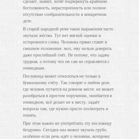
сделает, значит, хотят подчеркнуть крайнюю
бестолковость, нерасторопность или полное
отсутствие сообразительности в конкретном
деле.
В старой народной речи такие выражения часто
звучали жёстко. Тут нет мягкой оценки и
осторожного слова. Человека прямо ставят в
смешное положение: мол, ему нельзя доверить
даже простейший счёт. Не потому, что задача
трудная, а потому что он сам не справляется с
очевидным.
Пословица может относиться не только к
буквальному счёту. Так говорят о любом деле,
где человек путается на ровном месте: не может
разобраться в простом поручении, ошибается в
очевидном, всё делает не к месту, задаёт
вопросы там, где нужно просто посмотреть и
понять.
При этом важно не употреблять эту пословицу
бездумно. Сегодня она может звучать грубо,
особенно если речь идёт о человеке, которому