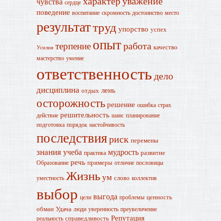
характер
уважение
чувства
сердце
поведение
воспитание
скромность
достоинство
место
результат
труд
упорство
успех
опыт
работа
терпение
качество
Усилия
мастерство
умение
ответственность
дело
дисциплина
лень
отдых
осторожность
решение
ошибка
страх
решительность
действие
шанс
планирование
подготовка
порядок
настойчивость
последствия
риск
перемены
знания
учеба
мудрость
развитие
практика
речь
примеры
Образование
отличие
пословицы
Жизнь
ум
слово
уместность
коллектив
выбор
выгода
ценность
цели
проблемы
обман
Удача
люди
уверенность
преувеличение
Репутация
справедливость
реальность