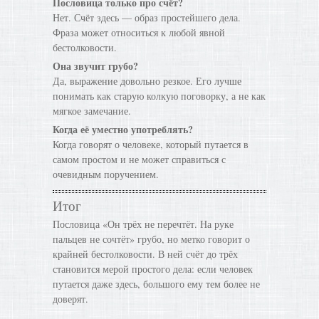
Пословица только про счёт?
Нет. Счёт здесь — образ простейшего дела.
Фраза может относиться к любой явной
бестолковости.
Она звучит грубо?
Да, выражение довольно резкое. Его лучше
понимать как старую колкую поговорку, а не как
мягкое замечание.
Когда её уместно употреблять?
Когда говорят о человеке, который путается в
самом простом и не может справиться с
очевидным поручением.
Итог
Пословица «Он трёх не перечтёт. На руке
пальцев не сочтёт» грубо, но метко говорит о
крайней бестолковости. В ней счёт до трёх
становится мерой простого дела: если человек
путается даже здесь, большого ему тем более не
доверят.