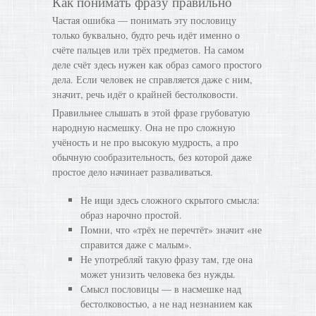
Как понимать фразу правильно
Частая ошибка — понимать эту пословицу
только буквально, будто речь идёт именно о
счёте пальцев или трёх предметов. На самом
деле счёт здесь нужен как образ самого простого
дела. Если человек не справляется даже с ним,
значит, речь идёт о крайней бестолковости.
Правильнее слышать в этой фразе грубоватую
народную насмешку. Она не про сложную
учёность и не про высокую мудрость, а про
обычную сообразительность, без которой даже
простое дело начинает разваливаться.
Не ищи здесь сложного скрытого смысла:
образ нарочно простой.
Помни, что «трёх не перечтёт» значит «не
справится даже с малым».
Не употребляй такую фразу там, где она
может унизить человека без нужды.
Смысл пословицы — в насмешке над
бестолковостью, а не над незнанием как