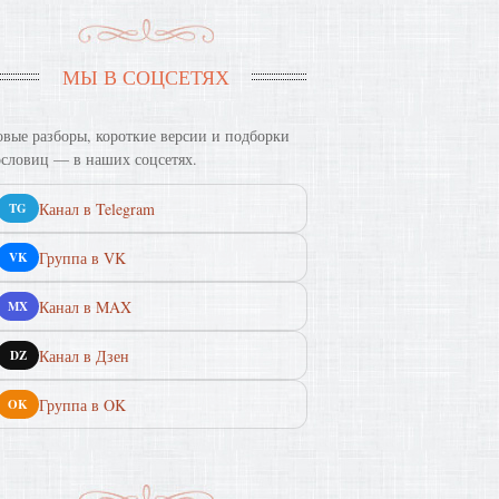
МЫ В СОЦСЕТЯХ
вые разборы, короткие версии и подборки
словиц — в наших соцсетях.
Канал в Telegram
TG
Группа в VK
VK
Канал в MAX
MX
Канал в Дзен
DZ
Группа в OK
OK