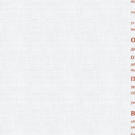
п
до
ус
ма
д
о
де
по
п
з
Об
ум
об
ув
бл