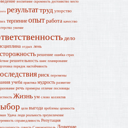
оведение
воспитание
скромность
достоинство
место
результат
труд
упорство
рога
опыт
работа
терпение
пех
качество
стерство
умение
ответственность
дело
исциплина
лень
отдых
сторожность
решение
ошибка
страх
решительность
йствие
шанс
планирование
дготовка
порядок
настойчивость
оследствия
риск
перемены
нания
учеба
мудрость
развитие
практика
речь
примеры
разование
отличие
пословицы
Жизнь
ум
слово
естность
коллектив
выбор
выгода
ценность
цели
проблемы
ман
Удача
люди
реальность
преувеличение
Репутация
справедливость
еренность
Доверие
агодарность
Самоконтроль
совесть