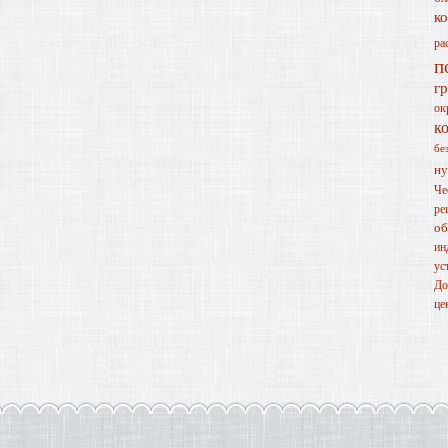
к
ра
п
г
ок
к
бе
н
Че
ре
о
ин
ус
До
це