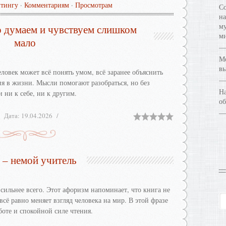
йтингу
·
Комментариям
·
Просмотрам
Со
на
му
 думаем и чувствуем слишком
ми
мало
Ме
в
ловек может всё понять умом, всё заранее объяснить
тия в жизни. Мысли помогают разобраться, но без
На
 ни к себе, ни к другим.
об
Дата:
19.04.2026
 – немой учитель
сильнее всего. Этот афоризм напоминает, что книга не
всё равно меняет взгляд человека на мир. В этой фразе
боте и спокойной силе чтения.