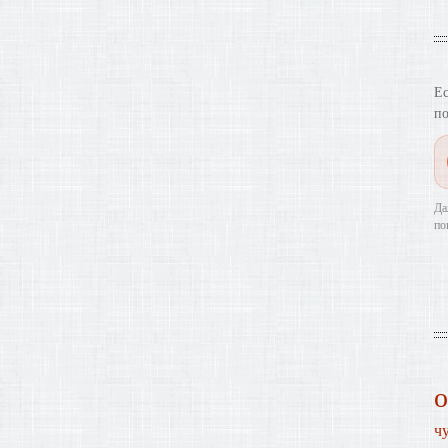
Ес
по
Да
по
ч