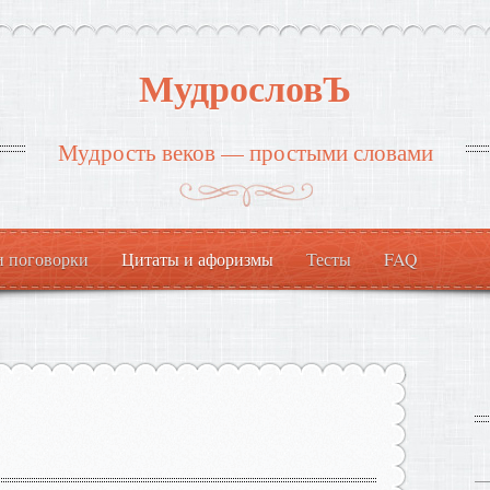
МудрословЪ
Мудрость веков — простыми словами
и поговорки
Цитаты и афоризмы
Тесты
FAQ