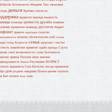
онтроль
экономия
Безопасность
обещания
Такт
деньги
смелость
сходы
Критика
оддержка
жадность
трудности
надежда
раницы
ценности
дружба
помощь
влияние
достаток
привычки
команда
ружение
бюджет
онфликт
правила
сходство
адаптация
нехватка
обстоятельства
хлеб
знаказанность
основа
семья
ужда
бедность
здоровье
счастье
голод
правда
Слухи
стность
спокойствие
принятие
судьба
возможности
слова
шения
совет
болтливость
бщение
мера
мнение
пример
Расплата
ВОЗРАСТ
дивидуальность
Расставание
Замена
привычка
талость
надежность
Сила
богатство
погода
дом
родина
бро
ожидания
Польза
ирония
глупость
на
Быт
человек
ложь
беда