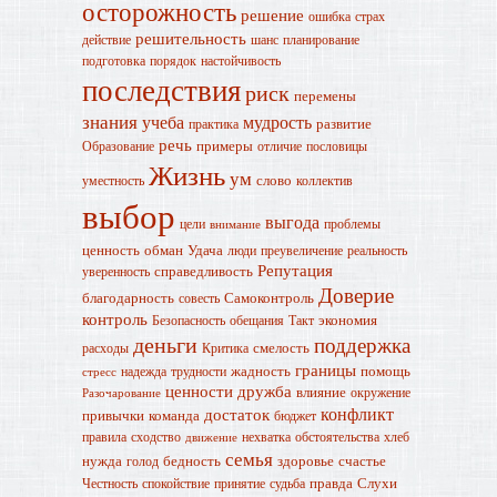
осторожность
решение
ошибка
страх
решительность
действие
шанс
планирование
подготовка
порядок
настойчивость
последствия
риск
перемены
знания
учеба
мудрость
развитие
практика
речь
примеры
Образование
отличие
пословицы
Жизнь
ум
слово
уместность
коллектив
выбор
выгода
цели
проблемы
внимание
ценность
обман
Удача
люди
преувеличение
реальность
Репутация
справедливость
уверенность
Доверие
благодарность
Самоконтроль
совесть
контроль
экономия
Безопасность
обещания
Такт
деньги
поддержка
смелость
расходы
Критика
границы
жадность
помощь
надежда
трудности
стресс
ценности
дружба
влияние
окружение
Разочарование
конфликт
достаток
привычки
команда
бюджет
правила
сходство
нехватка
обстоятельства
хлеб
движение
семья
нужда
бедность
здоровье
счастье
голод
правда
Слухи
Честность
спокойствие
принятие
судьба