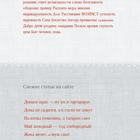
возможности
слова
решения
совет
болтливость
общение
мера
мнение
пример
Расплата
ВОЗРАСТ
индивидуальность
Расставание
усталость
Долг
привычка
надежность
Сила
богатство
погода
сравнение
дом
родина
Добро
ожидания
Польза
ирония
глупость
цена
Быт
человек
ложь
Свежие статьи на сайте
Деньги прах — ну их в тартарарах
Дома не сидится, а в гости не зовут
На волка помолвка, а татарин съел
Май холодный — год хлебородный
Жена мелет, а муж спит