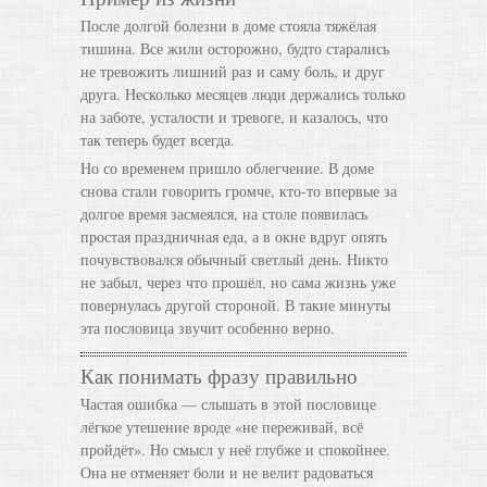
После долгой болезни в доме стояла тяжёлая
тишина. Все жили осторожно, будто старались
не тревожить лишний раз и саму боль, и друг
друга. Несколько месяцев люди держались только
на заботе, усталости и тревоге, и казалось, что
так теперь будет всегда.
Но со временем пришло облегчение. В доме
снова стали говорить громче, кто-то впервые за
долгое время засмеялся, на столе появилась
простая праздничная еда, а в окне вдруг опять
почувствовался обычный светлый день. Никто
не забыл, через что прошёл, но сама жизнь уже
повернулась другой стороной. В такие минуты
эта пословица звучит особенно верно.
Как понимать фразу правильно
Частая ошибка — слышать в этой пословице
лёгкое утешение вроде «не переживай, всё
пройдёт». Но смысл у неё глубже и спокойнее.
Она не отменяет боли и не велит радоваться