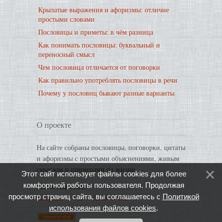
Крылатые выражения и афоризмы: отличие
простыми словами
Пословицы и приметы: в чём разница
Как понимать пословицы: буквальный и
переносный смысл
Чем пословица отличается от поговорки
Как правильно употреблять пословицы в речи
Почему у пословиц бывают разные варианты
О проекте
На сайте собраны пословицы, поговорки, цитаты
и афоризмы с простыми объяснениями, живым
смыслом и примерами из жизни.
Этот сайт использует файлы cookies для более
комфортной работы пользователя. Продолжая
Мы в соцсетях:
просмотр страниц сайта, вы соглашаетесь с
Политикой
Telegram
·
VK
·
Дзен
·
OK
использования файлов cookies
.