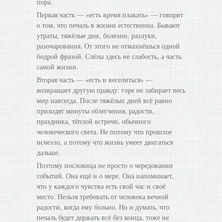
пора.
Первая часть — «есть время плакать» — говорит
о том, что печаль в жизни естественна. Бывают
утраты, тяжёлые дни, болезни, разлуки,
разочарования. От этого не отмахнёшься одной
бодрой фразой. Слёзы здесь не слабость, а часть
самой жизни.
Вторая часть — «есть и веселиться» —
возвращает другую правду: горе не забирает весь
мир навсегда. После тяжёлых дней всё равно
приходят минуты облегчения, радости,
праздника, тёплой встречи, обычного
человеческого света. Не потому что прошлое
исчезло, а потому что жизнь умеет двигаться
дальше.
Поэтому пословица не просто о чередовании
событий. Она ещё и о мере. Она напоминает,
что у каждого чувства есть свой час и своё
место. Нельзя требовать от человека вечной
радости, когда ему больно. Но и думать, что
печаль будет держать всё без конца, тоже не