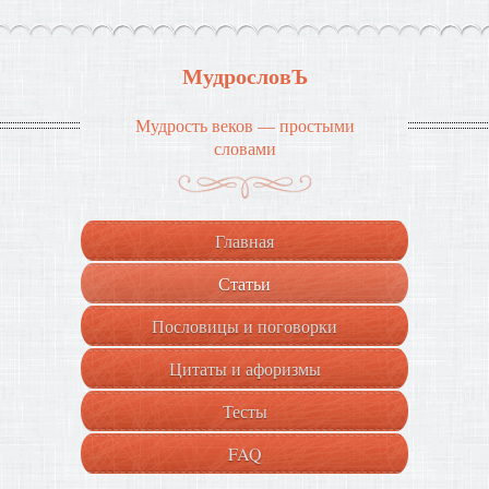
МудрословЪ
Мудрость веков — простыми
словами
Главная
Статьи
Пословицы и поговорки
Цитаты и афоризмы
Тесты
FAQ