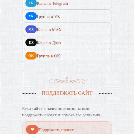
Канал в Telegram
TG
Группа в VK
VK
Канал в MAX
MX
Канал в Дзен
DZ
Группа в OK
OK
ПОДДЕРЖАТЬ САЙТ
Если сайт оказался полезным, можно
поддержать проект и помочь его развитию.
❤
Поддержать проект