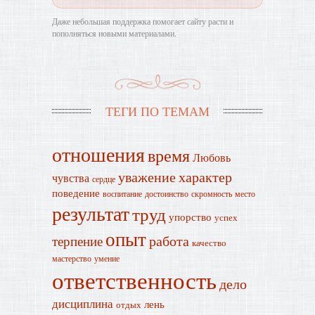
Даже небольшая поддержка помогает сайту расти и
пополняться новыми материалами.
ТЕГИ ПО ТЕМАМ
отношения
время
Любовь
уважение
характер
чувства
сердце
поведение
воспитание
достоинство
скромность
место
результат
труд
упорство
успех
опыт
работа
терпение
качество
мастерство
умение
ответственность
дело
дисциплина
лень
отдых