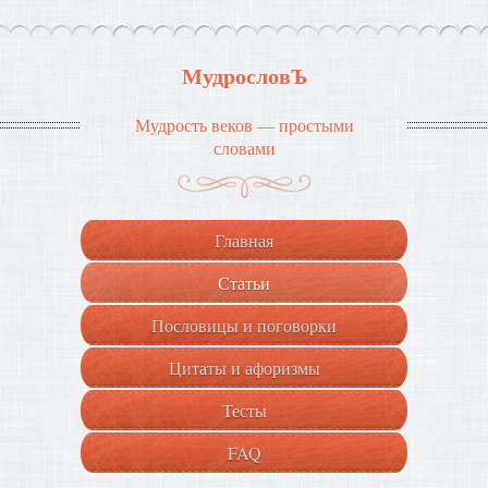
МудрословЪ
Мудрость веков — простыми
словами
Главная
Статьи
Пословицы и поговорки
Цитаты и афоризмы
Тесты
FAQ