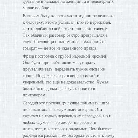
фразы не в нападке на женщин, а в недоверии к
молве вообще.
В старом быту новости часто ходили от человека
к человеку: кто-то услышал, кто-то пересказал,
кто-то добавил своё, кто-то понял по-своему.
Так обычный разговор быстро превращался в
слух. Пословица и напоминает: мало ли что
говорят — не всё из сказанного правда.
Фраза построена с грубой народной иронией.
Она будто признаёт: люди могут врать,
преувеличивать, передавать чужие слова не
точно. Но даже если разговор громкий и
уверенный, это ещё не доказательство. Чужая
болтовня не должна сразу становиться
приговором.
Сегодня эту пословицу лучше понимать шире:
не всякая молва заслуживает доверия. Это
касается не только деревенских пересудов, но и
любых слухов — во дворе, на работе, в
интернете, в разговорах знакомых. Чем быстрее
расходится рассказ, тем осторожнее стоит к нему