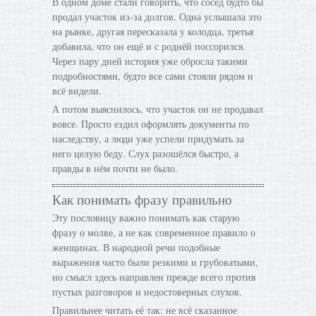
В одном доме стали говорить, что сосед будто бы
продал участок из-за долгов. Одна услышала это
на рынке, другая пересказала у колодца, третья
добавила, что он ещё и с роднёй поссорился.
Через пару дней история уже обросла такими
подробностями, будто все сами стояли рядом и
всё видели.
А потом выяснилось, что участок он не продавал
вовсе. Просто ездил оформлять документы по
наследству, а люди уже успели придумать за
него целую беду. Слух разошёлся быстро, а
правды в нём почти не было.
Как понимать фразу правильно
Эту пословицу важно понимать как старую
фразу о молве, а не как современное правило о
женщинах. В народной речи подобные
выражения часто были резкими и грубоватыми,
но смысл здесь направлен прежде всего против
пустых разговоров и недостоверных слухов.
Правильнее читать её так: не всё сказанное