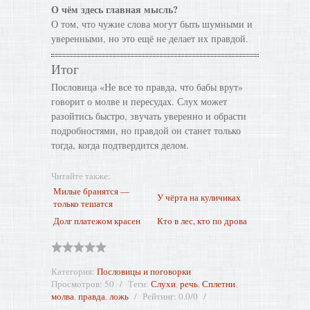
О чём здесь главная мысль?
О том, что чужие слова могут быть шумными и
уверенными, но это ещё не делает их правдой.
Итог
Пословица «Не все то правда, что бабы врут»
говорит о молве и пересудах. Слух может
разойтись быстро, звучать уверенно и обрасти
подробностями, но правдой он станет только
тогда, когда подтвердится делом.
Читайте также:
Милые бранятся —
У чёрта на куличиках
только тешатся
Долг платежом красен
Кто в лес, кто по дрова
Категория
:
Пословицы и поговорки
Просмотров
:
50
Теги
:
Слухи
,
речь
,
Сплетни
,
молва
,
правда
,
ложь
Рейтинг
:
0.0
/
0