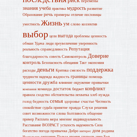
перемены
знания
учеба
мудрость
развитие
практика
речь
примеры
Образование
отличие
пословицы
Жизнь
ум
слово
уместность
коллектив
выбор
выгода
ценность
цели
проблемы
обман
Удача
люди
преувеличение
уверенность
Репутация
справедливость
реальность
Доверие
благодарность
Самоконтроль
совесть
контроль
экономия
Безопасность
обещания
Такт
деньги
поддержка
смелость
расходы
Критика
границы
жадность
помощь
трудности
надежда
ценности
дружба
влияние
привычки
окружение
конфликт
достаток
команда
бюджет
компания
нужда
правила
сходство
обстоятельства
нехватка
хлеб
семья
бедность
здоровье
счастье
голод
Честность
правда
Слухи
спокойствие
судьба
принятие
решения
возможности
слова
общение
совет
болтливость
мера
мнение
пример
Расплата
индивидуальность
ВОЗРАСТ
Расставание
усталость
надежность
Сила
дом
привычка
родина
богатство
погода
Добро
интерес
ожидания
Польза
ирония
глупость
цена
Быт
Ностальгия