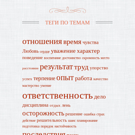
ТЕГИ ПО ТЕМАМ
отношения
время
чувства
уважение
характер
Любовь
сердце
поведение
воспитание
достоинство
скромность
место
результат
труд
упорство
расстояние
опыт
работа
терпение
успех
качество
мастерство
умение
ответственность
дело
дисциплина
лень
отдых
осторожность
решение
ошибка
страх
решительность
действие
шанс
планирование
подготовка
порядок
настойчивость
последствия
риск