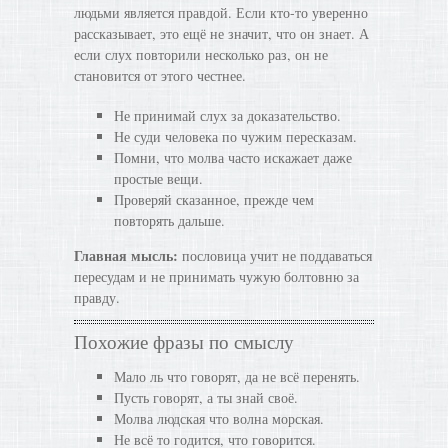
людьми является правдой. Если кто-то уверенно
рассказывает, это ещё не значит, что он знает. А
если слух повторили несколько раз, он не
становится от этого честнее.
Не принимай слух за доказательство.
Не суди человека по чужим пересказам.
Помни, что молва часто искажает даже
простые вещи.
Проверяй сказанное, прежде чем
повторять дальше.
Главная мысль:
пословица учит не поддаваться
пересудам и не принимать чужую болтовню за
правду.
Похожие фразы по смыслу
Мало ль что говорят, да не всё перенять.
Пусть говорят, а ты знай своё.
Молва людская что волна морская.
Не всё то годится, что говорится.