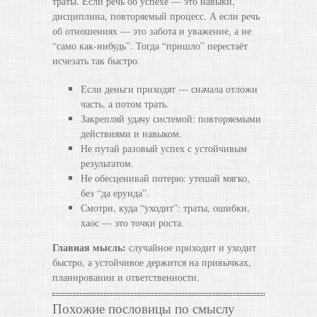
траты. Если речь об успехе — это навыки,
дисциплина, повторяемый процесс. А если речь
об отношениях — это забота и уважение, а не
“само как-нибудь”. Тогда “пришло” перестаёт
исчезать так быстро.
Если деньги приходят — сначала отложи
часть, а потом трать.
Закрепляй удачу системой: повторяемыми
действиями и навыком.
Не путай разовый успех с устойчивым
результатом.
Не обесценивай потерю: утешай мягко,
без “да ерунда”.
Смотри, куда “уходит”: траты, ошибки,
хаос — это точки роста.
Главная мысль:
случайное приходит и уходит
быстро, а устойчивое держится на привычках,
планировании и ответственности.
Похожие пословицы по смыслу