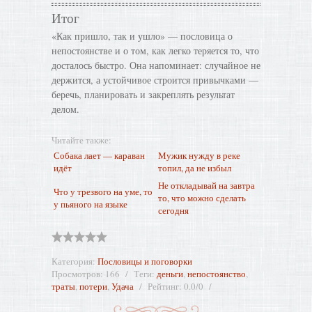
Итог
«Как пришло, так и ушло» — пословица о
непостоянстве и о том, как легко теряется то, что
досталось быстро. Она напоминает: случайное не
держится, а устойчивое строится привычками —
беречь, планировать и закреплять результат
делом.
Читайте также:
Собака лает — караван
Мужик нужду в реке
идёт
топил, да не избыл
Не откладывай на завтра
Что у трезвого на уме, то
то, что можно сделать
у пьяного на языке
сегодня
Категория
:
Пословицы и поговорки
Просмотров
:
166
Теги
:
деньги
,
непостоянство
,
траты
,
потери
,
Удача
Рейтинг
:
0.0
/
0