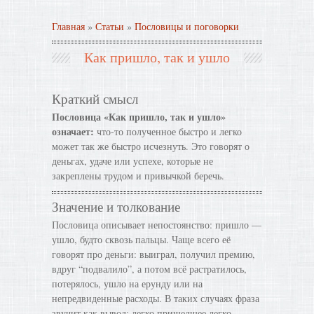
Главная
»
Статьи
»
Пословицы и поговорки
Как пришло, так и ушло
Краткий смысл
Пословица «Как пришло, так и ушло»
означает:
что-то полученное быстро и легко
может так же быстро исчезнуть. Это говорят о
деньгах, удаче или успехе, которые не
закреплены трудом и привычкой беречь.
Значение и толкование
Пословица описывает непостоянство: пришло —
ушло, будто сквозь пальцы. Чаще всего её
говорят про деньги: выиграл, получил премию,
вдруг “подвалило”, а потом всё растратилось,
потерялось, ушло на ерунду или на
непредвиденные расходы. В таких случаях фраза
звучит как вывод: легко пришедшее легко