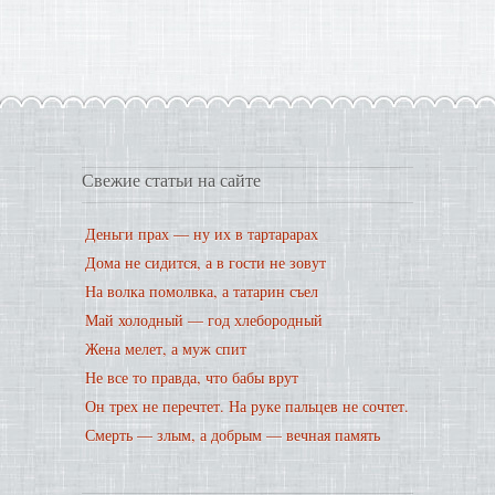
Свежие статьи на сайте
Деньги прах — ну их в тартарарах
Дома не сидится, а в гости не зовут
На волка помолвка, а татарин съел
Май холодный — год хлебородный
Жена мелет, а муж спит
Не все то правда, что бабы врут
Он трех не перечтет. На руке пальцев не сочтет.
Смерть — злым, а добрым — вечная память