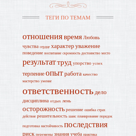
ТЕГИ ПО ТЕМАМ
отношения
время
Любовь
характер
уважение
чувства
сердце
поведение
воспитание
скромность
достоинство
место
результат
труд
упорство
успех
опыт
работа
терпение
качество
мастерство
умение
ответственность
дело
дисциплина
лень
отдых
осторожность
решение
ошибка
страх
решительность
действие
шанс
планирование
порядок
последствия
подготовка
настойчивость
риск
знания
учеба
перемены
практика