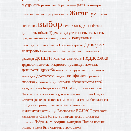
мудрость
речь
развитие
примеры
Образование
Жизнь
ум
слово
отличие
пословицы
уместность
выбор
выгода
коллектив
цели
проблемы
ценность
обман
Удача
люди
уверенность
реальность
Репутация
справедливость
преувеличение
Доверие
благодарность
Самоконтроль
совесть
контроль
экономия
Безопасность
обещания
Такт
деньги
поддержка
смелость
расходы
Критика
границы
жадность
помощь
трудности
надежда
ценности
дружба
влияние
привычки
окружение
конфликт
достаток
команда
бюджет
правила
сходство
нехватка
обстоятельства
хлеб
похожие люди
семья
нужда
бедность
здоровье
счастье
голод
правда
Слухи
Честность
спокойствие
судьба
принятие
возможности
слова
решения
совет
болтливость
Соблазн
общение
мера
мнение
пример
Расплата
ВОЗРАСТ
индивидуальность
Расставание
усталость
спор
привычка
надежность
Сила
богатство
погода
весна
дом
родина
Добро
ожидания
Польза
ирония
Сплетни
глупость
цена
Быт
человек
ложь
утрата