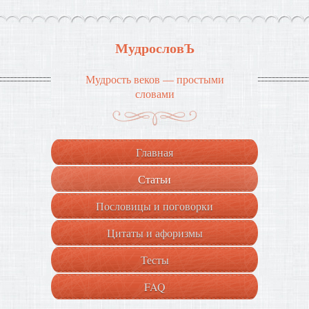
МудрословЪ
Мудрость веков — простыми
словами
Главная
Статьи
Пословицы и поговорки
Цитаты и афоризмы
Тесты
FAQ