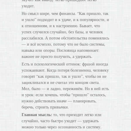
уходит.
Но смысл шире, чем финансы. “Как пришло, так
и ушло” подходит и к удаче, и к популярности, и
к отношениям, и к настроению. Бывает, что
успех случился случайно, без базы, и человек
расслабился. А потом обстоятельства поменялись
— и всё исчезло, потому что не было системы,
навыка или опоры. Пословица напоминает:
важнее не просто получить, а удержать.
Есть и психологический оттенок: фразой иногда
успокаивают. Когда потеря болезненна, человеку
говорят “как пришло, так и ушло”, чтобы он не
зацикливался и не считал это концом света.
Мол, было — и ладно, переживём. Но в ней есть
и урок: если хочешь, чтобы “пришло” осталось,
нужно действовать иначе — планировать,
беречь, строить привычки.
Главная мысль:
то, что приходит легко или
случайно, часто быстро уходит — удержать
можно только через осознанность и систему.