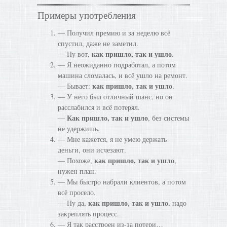
Примеры употребления
— Получил премию и за неделю всё
спустил, даже не заметил.
как пришло, так и ушло
— Ну вот,
.
— Я неожиданно подработал, а потом
машина сломалась, и всё ушло на ремонт.
как пришло, так и ушло
— Бывает:
.
— У него был отличный шанс, но он
расслабился и всё потерял.
Как пришло, так и ушло
—
, без системы
не удержишь.
— Мне кажется, я не умею держать
деньги, они исчезают.
как пришло, так и ушло
— Похоже,
,
нужен план.
— Мы быстро набрали клиентов, а потом
всё просело.
как пришло, так и ушло
— Ну да,
, надо
закреплять процесс.
— Я так расстроен из-за потери…