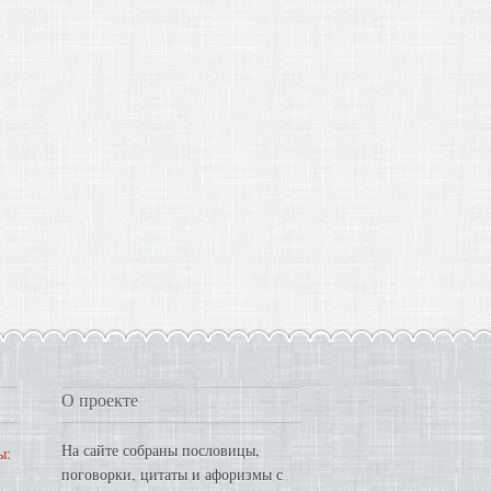
О проекте
На сайте собраны пословицы,
ы:
поговорки, цитаты и афоризмы с