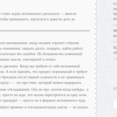
Со
на
 стоит ждать мгновенного результата — многое
му
ми
чтобы привыкнуть, научиться и довести дело до
Ме
в
йное напоминание, когда человек торопит события.
На
ь отношения, закрыть долги, похудеть, найти работу
об
желательно без ошибок. Но большинство изменений
еньких шагов, повторений и опыта.
е давление. Когда мы требуем от себя мгновенной
ом. А если принять, что процесс нормальный и требует
не бросаешь после первой сложности и не срываешься
сё сразу» — это про темп, который можно выдержать.
ные откладывания. Она не про «потом когда-нибудь», а
, просто не жди, что жизнь перестроится за одну ночь.
ат приходит — просто не в формате мгновенного чуда.
ебуют времени и последовательных шагов — не нужно