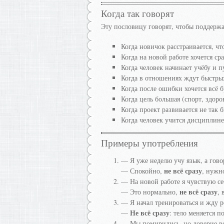
Когда так говорят
Эту пословицу говорят, чтобы поддержа
Когда новичок расстраивается, чт
Когда на новой работе хочется ср
Когда человек начинает учёбу и п
Когда в отношениях ждут быстры
Когда после ошибки хочется всё б
Когда цель большая (спорт, здор
Когда проект развивается не так 
Когда человек учится дисциплин
Примеры употребления
— Я уже неделю учу язык, а гово
не всё сразу
— Спокойно,
, нужн
— На новой работе я чувствую се
не всё сразу
— Это нормально,
, 
— Я начал тренироваться и жду ре
Не всё сразу
—
: тело меняется п
— Мы помирились, но доверие вс