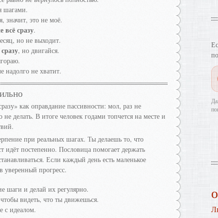
я шагами.
 значит, это не моё.
е всё сразу
.
есяц, но не выходит.
Ес
 сразу
, но двигайся.
по
ыгораю.
че надолго не хватит.
вильно
Да
разу» как оправдание пассивности: мол, раз не
по
 не делать. В итоге человек годами топчется на месте и
твий.
рпение при реальных шагах. Ты делаешь то, что
т идёт постепенно. Пословица помогает держать
останавливаться. Если каждый день есть маленькое
 в уверенный прогресс.
е шаги и делай их регулярно.
чтобы видеть, что ты движешься.
Л
е с идеалом.