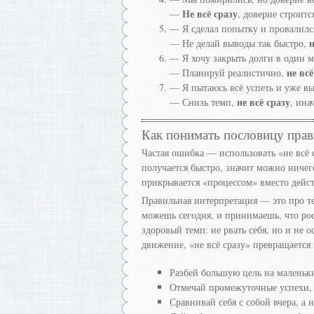
Не всё сразу
—
, доверие строитс
— Я сделал попытку и провалился,
н
— Не делай выводы так быстро,
— Я хочу закрыть долги в один м
не всё
— Планируй реалистично,
— Я пытаюсь всё успеть и уже в
не всё сразу
— Снизь темп,
, ина
Как понимать пословицу пра
Частая ошибка — использовать «не всё с
получается быстро, значит можно ничего
прикрывается «процессом» вместо дейс
Правильная интерпретация — это про те
можешь сегодня, и принимаешь, что рос
здоровый темп: не рвать себя, но и не 
движение, «не всё сразу» превращается
Разбей большую цель на маленьки
Отмечай промежуточные успехи, 
Сравнивай себя с собой вчера, а н