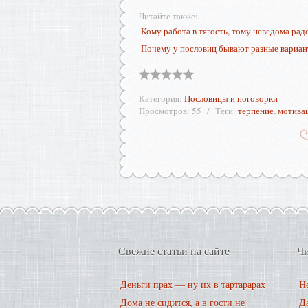
Читайте также:
Кому работа в тягость, тому неведома рад
Почему у пословиц бывают разные вариа
Категория
:
Пословицы и поговорки
Просмотров
:
55
Теги
:
терпение
,
мотива
Свежие статьи на сайте
Чи
Деньги прах — ну их в тартарарах
Не
Дома не сидится, а в гости не
Д