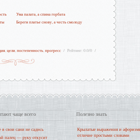
ость
Ума палата, а спина горбата
нты
Береги платье снову, а честь смолоду
ция
,
цели
,
постепенность
,
прогресс
Рейтинг
:
0.0
/
0
тают чаще всего
Полезно знать
 в свои сани не садись
Крылатые выражения и афоризм
отличие простыми словами
ай палец — руку откусит