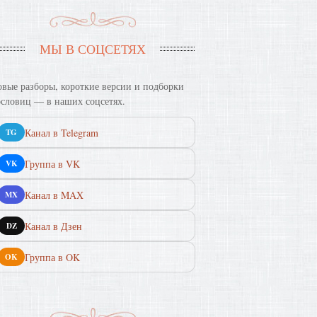
МЫ В СОЦСЕТЯХ
вые разборы, короткие версии и подборки
словиц — в наших соцсетях.
Канал в Telegram
TG
Группа в VK
VK
Канал в MAX
MX
Канал в Дзен
DZ
Группа в OK
OK