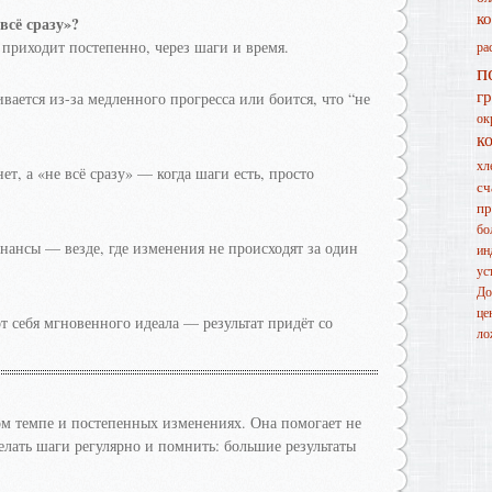
к
всё сразу»?
 приходит постепенно, через шаги и время.
ра
п
г
ивается из-за медленного прогресса или боится, что “не
ок
к
хл
ет, а «не всё сразу» — когда шаги есть, просто
сч
пр
бо
инансы — везде, где изменения не происходят за один
ин
ус
До
це
т себя мгновенного идеала — результат придёт со
ло
ом темпе и постепенных изменениях. Она помогает не
делать шаги регулярно и помнить: большие результаты