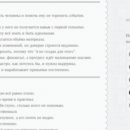
ть человека и помочь ему не торопить события.
о у него не получается навык с первой попытки.
азу всё знать и быть идеальным.
Но
угается объёма материала.
по
х изменений, но доверие строится медленно.
росить, потому что “я не создан для этого”.
овье, финансы), а прогресс идёт маленькими шагами.
быстро, как хотелось бы, и нужна выдержка.
е и вырабатывает привычки постепенно.
рю всё равно плохо.
о время и практика.
бя глупо, столько всего не понимаю.
втянешься.
зультат, а его почти не видно.
остепенно.
ё равно не вернулось полностью.