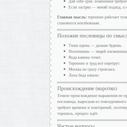
Дай себе срок: изменения требую
Если застрял — меняй подход, а н
Главная мысль:
терпение работает тол
становится неизбежным.
Похожие пословицы по смыс
Тише едешь — дальше будешь.
Поспешишь — людей насмешишь
Вода камень точит.
Терпение и труд всё перетрут.
Москва не сразу строилась.
Лиха беда начало.
Происхождение (коротко)
Точное происхождение выражения не пр
пословица, выросшая из повседневного 
требуют времени и повторений, поэтому
торопись, процесс идёт.
Частые вопросы