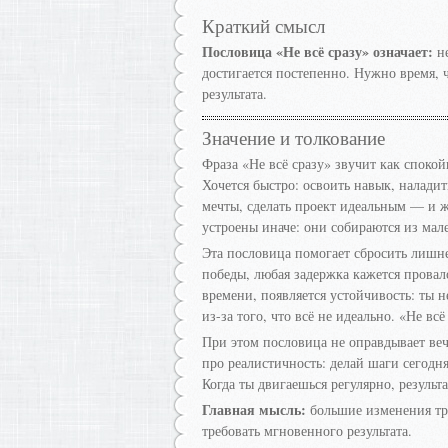
Краткий смысл
Пословица «Не всё сразу» означает:
не
достигается постепенно. Нужно время, 
результата.
Значение и толкование
Фраза «Не всё сразу» звучит как споко
Хочется быстро: освоить навык, наладит
мечты, сделать проект идеальным — и 
устроены иначе: они собираются из мал
Эта пословица помогает сбросить лишне
победы, любая задержка кажется провал
времени, появляется устойчивость: ты 
из-за того, что всё не идеально. «Не в
При этом пословица не оправдывает веч
про реалистичность: делай шаги сегодня
Когда ты двигаешься регулярно, результ
Главная мысль:
большие изменения тр
требовать мгновенного результата.