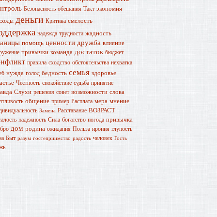
онтроль
экономия
Безопасность
обещания
Такт
деньги
смелость
сходы
Критика
оддержка
жадность
надежда
трудности
раницы
ценности
дружба
помощь
влияние
достаток
привычки
команда
ружение
бюджет
онфликт
правила
сходство
обстоятельства
нехватка
семья
нужда
бедность
здоровье
еб
голод
астье
Честность
спокойствие
судьба
принятие
авда
Слухи
возможности
слова
решения
совет
общение
мера
мнение
лтливость
пример
Расплата
ВОЗРАСТ
дивидуальность
Расставание
Замена
привычка
талость
надежность
Сила
богатство
погода
дом
родина
бро
ожидания
Польза
ирония
глупость
на
Быт
человек
разум
гостеприимство
радость
Гость
жь