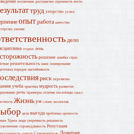
оведение
воспитание
достоинство
скромность
место
езультат
труд
упорство
успех
опыт
работа
ерпение
качество
стерство
умение
ответственность
дело
исциплина
лень
отдых
сторожность
решение
ошибка
страх
решительность
йствие
шанс
планирование
дготовка
порядок
настойчивость
оследствия
риск
перемены
нания
учеба
мудрость
развитие
практика
речь
примеры
разование
отличие
пословицы
смысл
Жизнь
ум
слово
естность
коллектив
выбор
выгода
ценность
цели
проблемы
ман
Удача
люди
уверенность
реальность
Репутация
справедливость
еувеличение
Доверие
агодарность
Самоконтроль
совесть