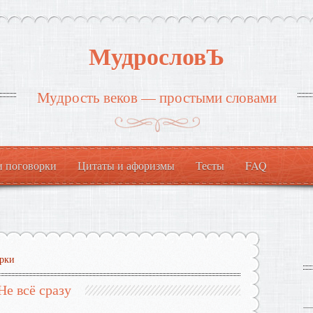
МудрословЪ
Мудрость веков — простыми словами
и поговорки
Цитаты и афоризмы
Тесты
FAQ
рки
Не всё сразу