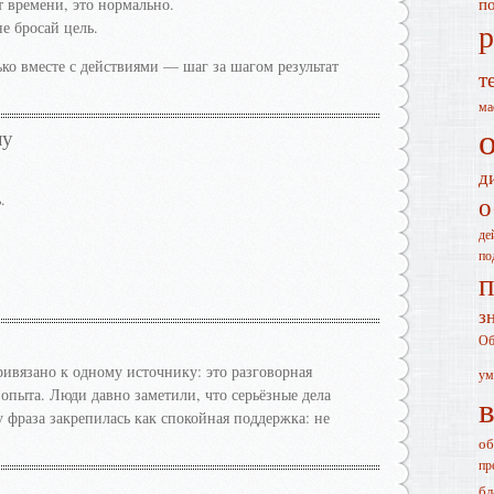
т времени, это нормально.
п
р
е бросай цель.
ько вместе с действиями — шаг за шагом результат
т
ма
лу
д
.
о
де
по
п
з
Об
ивязано к одному источнику: это разговорная
ум
опыта. Люди давно заметили, что серьёзные дела
 фраза закрепилась как спокойная поддержка: не
об
пр
бл