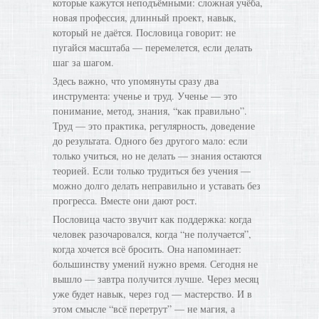
которые кажутся неподъёмными: сложная учёба,
новая профессия, длинный проект, навык,
который не даётся. Пословица говорит: не
пугайся масштаба — перемелется, если делать
шаг за шагом.
Здесь важно, что упомянуты сразу два
инструмента: ученье и труд. Ученье — это
понимание, метод, знания, “как правильно”.
Труд — это практика, регулярность, доведение
до результата. Одного без другого мало: если
только учиться, но не делать — знания остаются
теорией. Если только трудиться без учения —
можно долго делать неправильно и уставать без
прогресса. Вместе они дают рост.
Пословица часто звучит как поддержка: когда
человек разочаровался, когда “не получается”,
когда хочется всё бросить. Она напоминает:
большинству умений нужно время. Сегодня не
вышло — завтра получится лучше. Через месяц
уже будет навык, через год — мастерство. И в
этом смысле “всё перетрут” — не магия, а