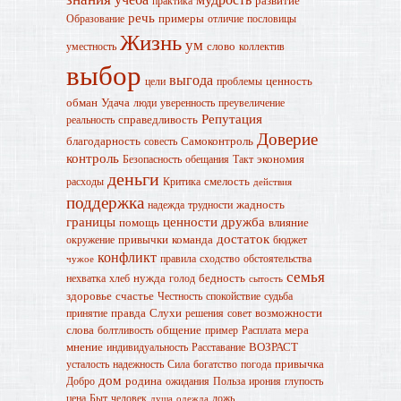
развитие
практика
речь
примеры
Образование
отличие
пословицы
Жизнь
ум
слово
уместность
коллектив
выбор
выгода
ценность
цели
проблемы
обман
Удача
люди
уверенность
преувеличение
Репутация
справедливость
реальность
Доверие
благодарность
Самоконтроль
совесть
контроль
экономия
Безопасность
обещания
Такт
деньги
смелость
расходы
Критика
действия
поддержка
жадность
надежда
трудности
границы
ценности
дружба
помощь
влияние
достаток
привычки
команда
окружение
бюджет
конфликт
правила
сходство
обстоятельства
чужое
семья
нужда
бедность
нехватка
хлеб
голод
сытость
здоровье
счастье
Честность
спокойствие
судьба
правда
Слухи
возможности
принятие
решения
совет
слова
общение
мера
болтливость
пример
Расплата
мнение
ВОЗРАСТ
индивидуальность
Расставание
привычка
усталость
надежность
Сила
богатство
погода
дом
родина
Добро
ожидания
Польза
ирония
глупость
цена
Быт
человек
ложь
душа
одежда