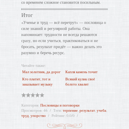
со временем сложное становится посильным.
Итог
«Ученье и труд — всё перетрут» — пословица о
силе знаний и регулярной работы. Она
напоминает: трудности не всегда решаются
сразу, но если учиться, практиковаться и не
бросать, результат придёт — важно делать это
разумно и беречь ресурс.
Читайте также:
Мал золотник, да дорог
Капля камень точит
Кто платит, тот и
Всякий кулик своё
заказывает музыку
болото хвалит
Категория
:
Пословицы и поговорки
Просмотров
:
46
Теги
:
терпение
,
результат
,
учеба
,
труд
,
упорство
Рейтинг
:
0.0
/
0