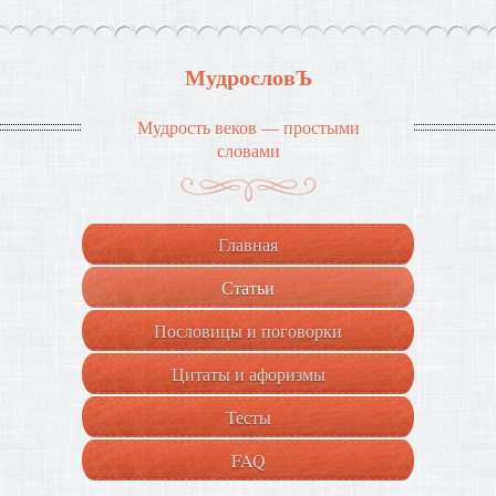
МудрословЪ
Мудрость веков — простыми
словами
Главная
Статьи
Пословицы и поговорки
Цитаты и афоризмы
Тесты
FAQ