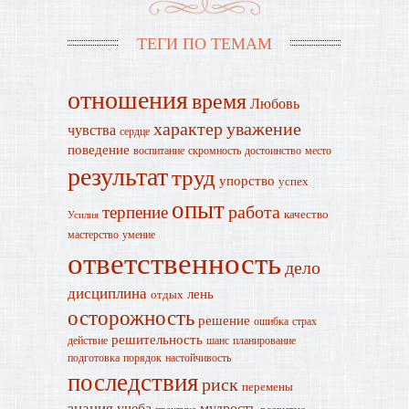
ТЕГИ ПО ТЕМАМ
отношения
время
Любовь
характер
уважение
чувства
сердце
поведение
воспитание
скромность
достоинство
место
результат
труд
упорство
успех
опыт
работа
терпение
качество
Усилия
мастерство
умение
ответственность
дело
дисциплина
лень
отдых
осторожность
решение
ошибка
страх
решительность
действие
шанс
планирование
подготовка
порядок
настойчивость
последствия
риск
перемены
знания
учеба
мудрость