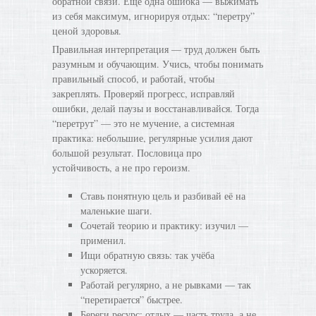
обратной связи. Ещё одна ошибка — выжимать
из себя максимум, игнорируя отдых: “перетру”
ценой здоровья.
Правильная интерпретация — труд должен быть
разумным и обучающим. Учись, чтобы понимать
правильный способ, и работай, чтобы
закреплять. Проверяй прогресс, исправляй
ошибки, делай паузы и восстанавливайся. Тогда
“перетрут” — это не мучение, а системная
практика: небольшие, регулярные усилия дают
большой результат. Пословица про
устойчивость, а не про героизм.
Ставь понятную цель и разбивай её на
маленькие шаги.
Сочетай теорию и практику: изучил —
применил.
Ищи обратную связь: так учёба
ускоряется.
Работай регулярно, а не рывками — так
“перетирается” быстрее.
Береги ресурс: отдых — часть труда, а не