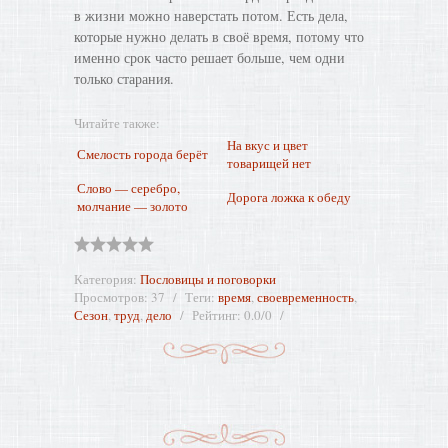
в жизни можно наверстать потом. Есть дела,
которые нужно делать в своё время, потому что
именно срок часто решает больше, чем одни
только старания.
Читайте также:
На вкус и цвет
Смелость города берёт
товарищей нет
Слово — серебро,
Дорога ложка к обеду
молчание — золото
Категория
:
Пословицы и поговорки
Просмотров
:
37
Теги
:
время
,
своевременность
,
Сезон
,
труд
,
дело
Рейтинг
:
0.0
/
0