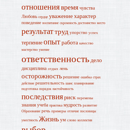
отношения
время
чувства
уважение
характер
Любовь
сердце
поведение
воспитание
скромность
достоинство
место
результат
труд
упорство
успех
опыт
работа
терпение
качество
мастерство
умение
ответственность
дело
дисциплина
лень
отдых
осторожность
решение
ошибка
страх
решительность
действие
шанс
планирование
подготовка
порядок
настойчивость
последствия
риск
перемены
знания
учеба
мудрость
развитие
практика
речь
примеры
Образование
отличие
пословицы
Жизнь
ум
слово
уместность
коллектив
выбор