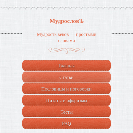
МудрословЪ
Мудрость веков — простыми
словами
Главная
Статьи
Пословицы и поговорки
Цитаты и афоризмы
Тесты
FAQ