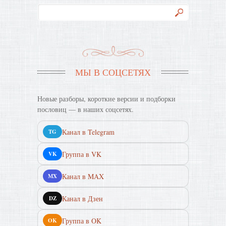
МЫ В СОЦСЕТЯХ
Новые разборы, короткие версии и подборки
пословиц — в наших соцсетях.
Канал в Telegram
TG
Группа в VK
VK
Канал в MAX
MX
Канал в Дзен
DZ
Группа в OK
OK