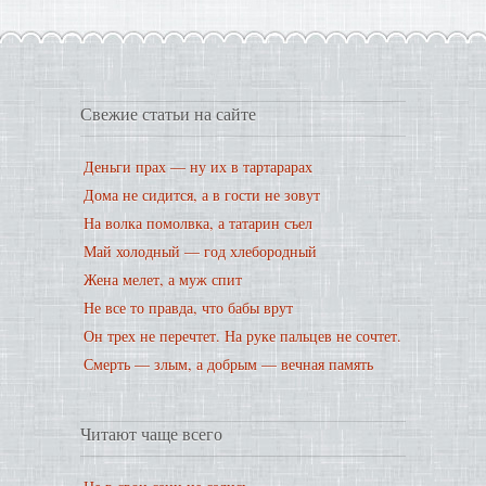
Свежие статьи на сайте
Деньги прах — ну их в тартарарах
Дома не сидится, а в гости не зовут
На волка помолвка, а татарин съел
Май холодный — год хлебородный
Жена мелет, а муж спит
Не все то правда, что бабы врут
Он трех не перечтет. На руке пальцев не сочтет.
Смерть — злым, а добрым — вечная память
Читают чаще всего