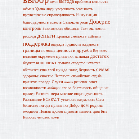
выгода
ценность
цели
проблемы
обман
Удача
люди
уверенность
реальность
Репутация
справедливость
преувеличение
Доверие
благодарность
Самоконтроль
совесть
контроль
экономия
Безопасность
обещания
Такт
деньги
смелость
расходы
Критика
действия
поддержка
жадность
надежда
трудности
границы
ценности
дружба
помощь
Верность
достаток
влияние
привычки
команда
окружение
конфликт
бюджет
правила
сходство
нехватка
семья
нужда
бедность
обстоятельства
хлеб
голод
здоровье
счастье
Честность
спокойствие
судьба
правда
Слухи
принятие
решения
совет
поиск
возможности
слова
общение
болтливость
амбиции
мера
мнение
пример
Расплата
индивидуальность
ВОЗРАСТ
Расставание
усталость
надежность
Сила
дом
привычка
родина
богатство
погода
Добро
ожидания
Польза
ирония
глупость
цена
Быт
наглость
человек
ложь
Близость