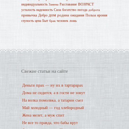
ВОЗРАСТ
индивидуальность
Расставание
Замена
усталость
надежность
Сила
богатство
погода
доброта
дом
привычка
родина
Добро
ожидания
Польза
ирония
глупость
цена
Быт
человек
ложь
брак
Свежие статьи на сайте
Деньги прах — ну их в тартарарах
Дома не сидится, а в гости не зовут
На волка помолвка, а татарин съел
Май холодный — год хлебородный
Жена мелет, а муж спит
Не все то правда, что бабы врут