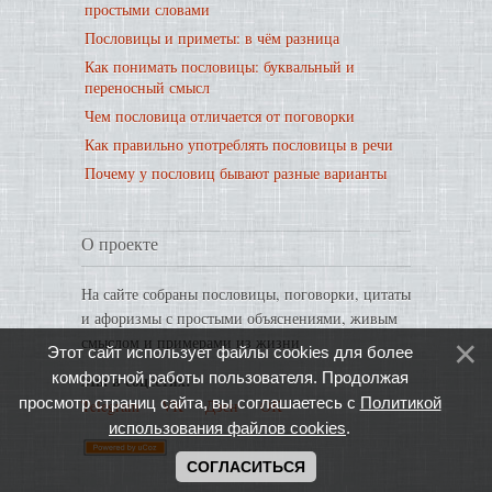
простыми словами
Пословицы и приметы: в чём разница
Как понимать пословицы: буквальный и
переносный смысл
Чем пословица отличается от поговорки
Как правильно употреблять пословицы в речи
Почему у пословиц бывают разные варианты
О проекте
На сайте собраны пословицы, поговорки, цитаты
и афоризмы с простыми объяснениями, живым
смыслом и примерами из жизни.
Этот сайт использует файлы cookies для более
комфортной работы пользователя. Продолжая
Мы в соцсетях:
просмотр страниц сайта, вы соглашаетесь с
Политикой
Telegram
·
VK
·
Дзен
·
OK
использования файлов cookies
.
СОГЛАСИТЬСЯ