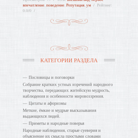
впечатление
,
поведение
,
Репутация
,
ум
Рейтинг
:
0.0
/
0
КАТЕГОРИИ РАЗДЕЛА
Пословицы и поговорки
Собрание кратких устных изречений народного
творчества, передающих житейскую мудрость,
наблюдения и особенности мировоззрения.
Цитаты и афоризмы
Меткие, ёмкие и мудрые высказывания
выдающихся людей.
Приметы и народные поверья
Народные наблюдения, старые суеверия и
объяснение их смысла простыми словами