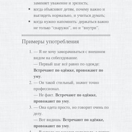
заменяет уважение и зрелость;
когда объясняют детям, почему важно и
выглядеть нормально, и учиться думать;
когда нужно напомнить: держаться важно
не только “снаружи”, но и “внутри”.
Примеры употребления
— Я не хочу заморачиваться с внешним
видом на собеседование.
— Первый шаг всё равно по одежде:
Встречают по одёжке, провожают по
уму
.
— Он такой стильный, значит точно
профессионал.
Встречают по одёжке,
— Не факт.
провожают по уму
.
— Она одета просто, но говорит очень по
делу.
Встречают по одёжке,
— Вот видишь:
провожают по уму
.
— В начале он казался солидным, а потом