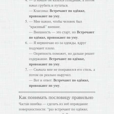
начал грубить и путаться.
Встречают по одёжке,
— Классика:
провожают по уму
.
— Мне важно, чтобы человек был
“красивый” внешне.
Встречают
— Внешность — это старт, но
по одёжке, провожают по уму
.
— Я нервничаю из-за одежды, вдруг
подумают плохо.
— Опрятность поможет, но дальше решит
Встречают по одёжке,
содержание.
провожают по уму
.
— Сначала мне не понравился его стиль, а
потом он реально выручил.
Встречают по одёжке,
— Вот и ответ:
провожают по уму
.
Как понимать пословицу правильно
Частая ошибка — сделать из неё оправдание
поверхностности: “раз встречают по одёжке,