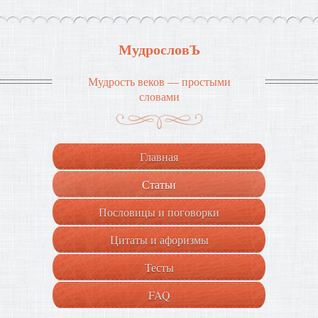
МудрословЪ
Мудрость веков — простыми
словами
Главная
Статьи
Пословицы и поговорки
Цитаты и афоризмы
Тесты
FAQ