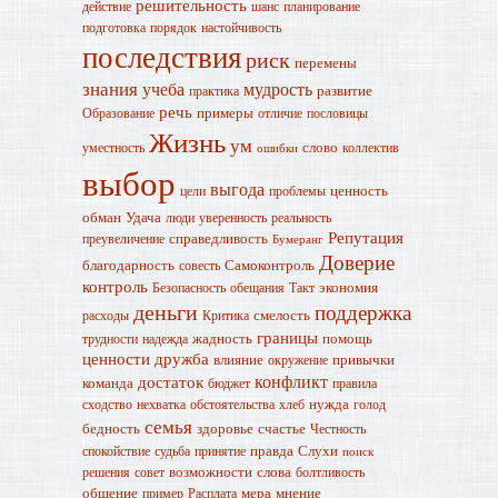
решительность
действие
шанс
планирование
подготовка
порядок
настойчивость
последствия
риск
перемены
знания
учеба
мудрость
развитие
практика
речь
примеры
Образование
отличие
пословицы
Жизнь
ум
слово
уместность
коллектив
ошибки
выбор
выгода
ценность
цели
проблемы
обман
Удача
люди
уверенность
реальность
Репутация
справедливость
преувеличение
Бумеранг
Доверие
благодарность
Самоконтроль
совесть
контроль
экономия
Безопасность
обещания
Такт
деньги
поддержка
смелость
расходы
Критика
границы
жадность
помощь
трудности
надежда
ценности
дружба
влияние
привычки
окружение
конфликт
достаток
команда
бюджет
правила
нужда
сходство
нехватка
обстоятельства
хлеб
голод
семья
бедность
здоровье
счастье
Честность
правда
Слухи
спокойствие
судьба
принятие
поиск
возможности
слова
решения
совет
болтливость
общение
мера
мнение
пример
Расплата