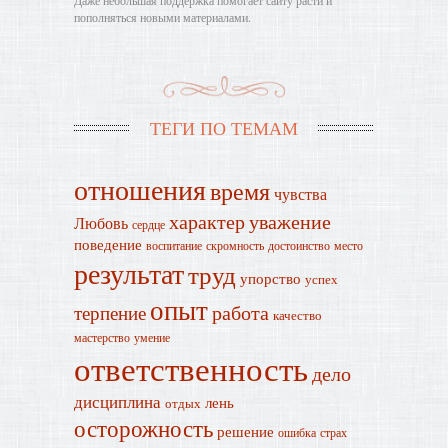
Даже небольшая поддержка помогает сайту расти и
пополняться новыми материалами.
ТЕГИ ПО ТЕМАМ
отношения
время
чувства
характер
уважение
Любовь
сердце
поведение
воспитание
скромность
достоинство
место
результат
труд
упорство
успех
опыт
работа
терпение
качество
мастерство
умение
ответственность
дело
дисциплина
лень
отдых
осторожность
решение
ошибка
страх