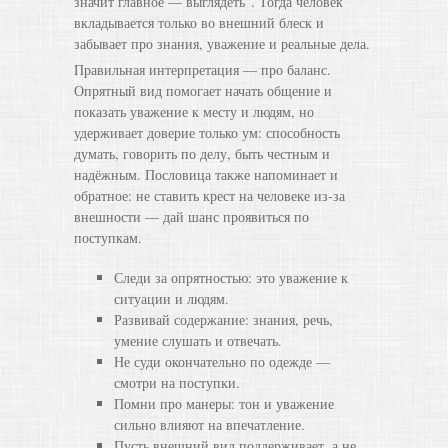
значит главное — выглядеть”. Тогда человек
вкладывается только во внешний блеск и
забывает про знания, уважение и реальные дела.
Правильная интерпретация — про баланс.
Опрятный вид помогает начать общение и
показать уважение к месту и людям, но
удерживает доверие только ум: способность
думать, говорить по делу, быть честным и
надёжным. Пословица также напоминает и
обратное: не ставить крест на человеке из-за
внешности — дай шанс проявиться по
поступкам.
Следи за опрятностью: это уважение к
ситуации и людям.
Развивай содержание: знания, речь,
умение слушать и отвечать.
Не суди окончательно по одежде —
смотри на поступки.
Помни про манеры: тон и уважение
сильно влияют на впечатление.
Пусть внешний вид поддерживает, а не