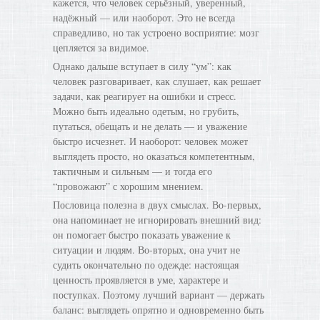
кажется, что человек серьёзный, уверенный,
надёжный — или наоборот. Это не всегда
справедливо, но так устроено восприятие: мозг
цепляется за видимое.
Однако дальше вступает в силу “ум”: как
человек разговаривает, как слушает, как решает
задачи, как реагирует на ошибки и стресс.
Можно быть идеально одетым, но грубить,
путаться, обещать и не делать — и уважение
быстро исчезнет. И наоборот: человек может
выглядеть просто, но оказаться компетентным,
тактичным и сильным — и тогда его
“провожают” с хорошим мнением.
Пословица полезна в двух смыслах. Во-первых,
она напоминает не игнорировать внешний вид:
он помогает быстро показать уважение к
ситуации и людям. Во-вторых, она учит не
судить окончательно по одежде: настоящая
ценность проявляется в уме, характере и
поступках. Поэтому лучший вариант — держать
баланс: выглядеть опрятно и одновременно быть