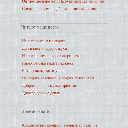
Он трех не перечтет. На руке пальцев не сочтет.
Смерть — злым, а добрым — вечная память
Читают чаще всего
Не в свои сани не садись
Дай палец — руку откусит
На волка помолвка, а татарин съел
Рыбак рыбака видит издалека
Как пришло, так и ушло
Не родись красивой, а родись счастливой
Доброе слово и кошке приятно
Дружба дороже денег
Полезно знать
Крылатые выражения и афоризмы: отличие