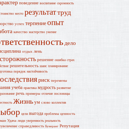
арактер
поведение
воспитание
скромность
результат
труд
стоинство
место
опыт
терпение
порство
успех
абота
качество
мастерство
умение
ответственность
дело
исциплина
лень
отдых
сторожность
решение
ошибка
страх
решительность
йствие
шанс
планирование
дготовка
порядок
настойчивость
оследствия
риск
перемены
нания
учеба
мудрость
развитие
практика
речь
примеры
разование
отличие
пословицы
Жизнь
ум
слово
естность
коллектив
выбор
выгода
ценность
цели
проблемы
ман
Удача
люди
уверенность
реальность
Репутация
справедливость
еувеличение
Бумеранг