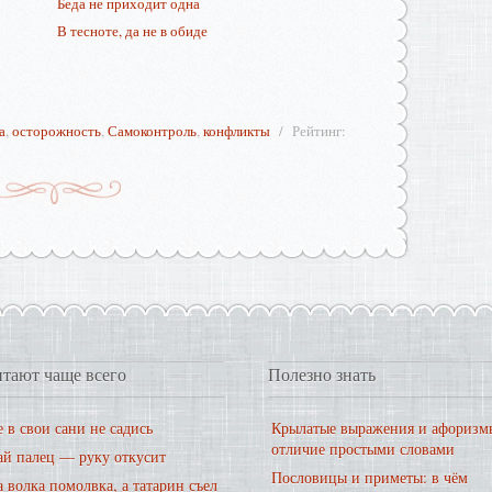
Беда не приходит одна
В тесноте, да не в обиде
а
,
осторожность
,
Самоконтроль
,
конфликты
Рейтинг
:
тают чаще всего
Полезно знать
 в свои сани не садись
Крылатые выражения и афоризм
отличие простыми словами
ай палец — руку откусит
Пословицы и приметы: в чём
 волка помолвка, а татарин съел