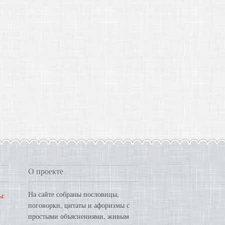
О проекте
На сайте собраны пословицы,
ы:
поговорки, цитаты и афоризмы с
простыми объяснениями, живым