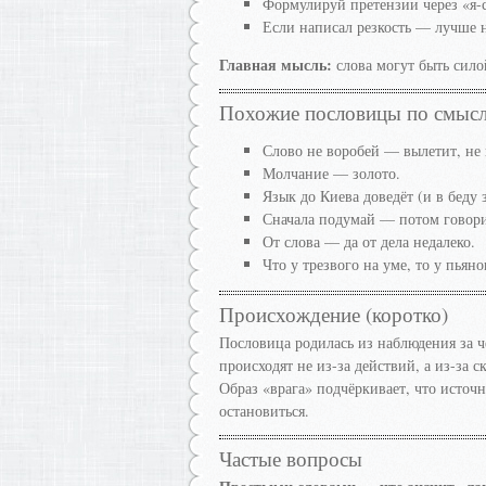
Формулируй претензии через «я-с
Если написал резкость — лучше н
Главная мысль:
слова могут быть силой
Похожие пословицы по смыс
Слово не воробей — вылетит, не
Молчание — золото.
Язык до Киева доведёт (и в беду з
Сначала подумай — потом говор
От слова — да от дела недалеко.
Что у трезвого на уме, то у пьяно
Происхождение (коротко)
Пословица родилась из наблюдения за ч
происходят не из-за действий, а из-за
Образ «врага» подчёркивает, что источ
остановиться.
Частые вопросы