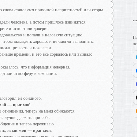
о слова становятся причиной неприятностей или ссоры.
адели человека, а потом пришлось извиняться.
рете и испортили доверие.
недовольство и попали в неловкую ситуацию.
Но
 чтобы выглядеть хорошо, и не смогли выполнить.
по
писали резкость и пожалели.
раньше времени, и это всё сорвалось или вызвало
 оказалось, что информация неверная.
портили атмосферу в компании.
наговорил ей обидного.
мой — враг мой
.
х отношения, теперь на меня обижаются.
еты лучше держать при себе.
общение и теперь переживаю.
язык мой — враг мой
ать,
.
а теперь не успеваю и выгляжу виноватым.