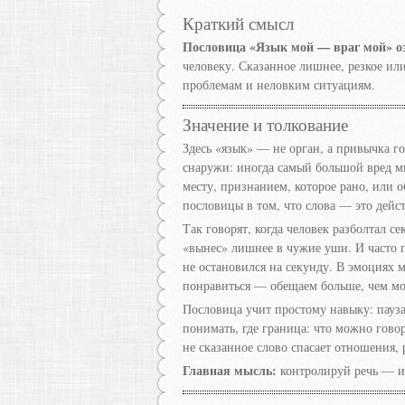
Краткий смысл
Пословица «Язык мой — враг мой» оз
человеку. Сказанное лишнее, резкое ил
проблемам и неловким ситуациям.
Значение и толкование
Здесь «язык» — не орган, а привычка го
снаружи: иногда самый большой вред м
месту, признанием, которое рано, или
пословицы в том, что слова — это дейст
Так говорят, когда человек разболтал се
«вынес» лишнее в чужие уши. И часто пр
не остановился на секунду. В эмоциях 
понравиться — обещаем больше, чем м
Пословица учит простому навыку: пауза
понимать, где граница: что можно говор
не сказанное слово спасает отношения,
Главная мысль:
контролируй речь — ин