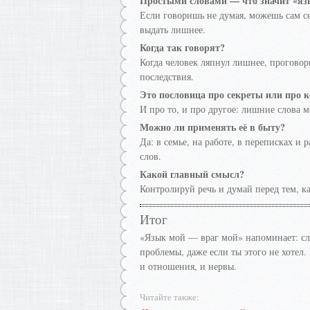
Простыми словами — что значит «яз
Если говоришь не думая, можешь сам се
выдать лишнее.
Когда так говорят?
Когда человек ляпнул лишнее, проговор
последствия.
Это пословица про секреты или про
И про то, и про другое: лишние слова м
Можно ли применять её в быту?
Да: в семье, на работе, в переписках и 
слов.
Какой главный смысл?
Контролируй речь и думай перед тем, ка
Итог
«Язык мой — враг мой» напоминает: сло
проблемы, даже если ты этого не хотел.
и отношения, и нервы.
Читайте также: