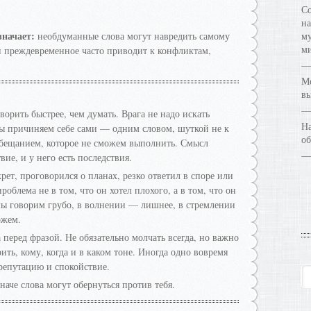
Со
на
начает:
необдуманные слова могут навредить самому
му
ми
и преждевременное часто приводит к конфликтам,
Ме
в
ворить быстрее, чем думать. Врага не надо искать
На
ы причиняем себе сами — одним словом, шуткой не к
об
 обещанием, которое не сможем выполнить. Смысл
вие, и у него есть последствия.
крет, проговорился о планах, резко ответил в споре или
облема не в том, что он хотел плохого, а в том, что он
мы говорим грубо, в волнении — лишнее, в стремлении
ожем.
 перед фразой. Не обязательно молчать всегда, но важно
ить, кому, когда и в каком тоне. Иногда одно вовремя
 репутацию и спокойствие.
аче слова могут обернуться против тебя.