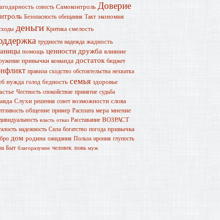
Доверие
агодарность
Самоконтроль
совесть
онтроль
экономия
Безопасность
обещания
Такт
деньги
смелость
сходы
Критика
оддержка
жадность
трудности
надежда
раницы
ценности
дружба
помощь
влияние
достаток
привычки
команда
ружение
бюджет
онфликт
правила
сходство
обстоятельства
нехватка
семья
нужда
бедность
здоровье
еб
голод
астье
Честность
спокойствие
принятие
судьба
авда
Слухи
возможности
слова
решения
совет
общение
мера
мнение
лтливость
пример
Расплата
ВОЗРАСТ
дивидуальность
Расставание
власть
отказ
привычка
талость
надежность
Сила
богатство
погода
дом
родина
бро
ожидания
Польза
ирония
глупость
на
Быт
человек
ложь
благоразумие
муж