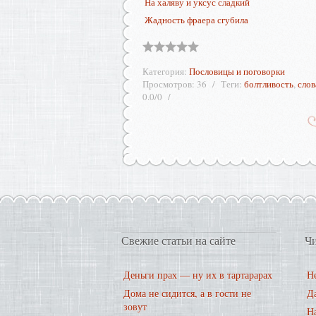
На халяву и уксус сладкий
Жадность фраера сгубила
Категория
:
Пословицы и поговорки
Просмотров
:
36
Теги
:
болтливость
,
слов
0.0
/
0
Свежие статьи на сайте
Чи
Деньги прах — ну их в тартарарах
Не
Дома не сидится, а в гости не
Д
зовут
На