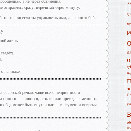
ообщения», а не через обвинения.
х
е отправлять сразу, перечитай через минуту.
до
, но только если ты управляешь ими, а не они тобой.
у
лу
р
 поймаешь.
д
аведёт).
о
и.
де
го на языке.
по
п
з
еловеческой речью: чаще всего неприятности
Об
 сказанного — лишнего, резкого или преждевременного.
ум
ник бед может быть внутри нас — в неумении вовремя
об
пр