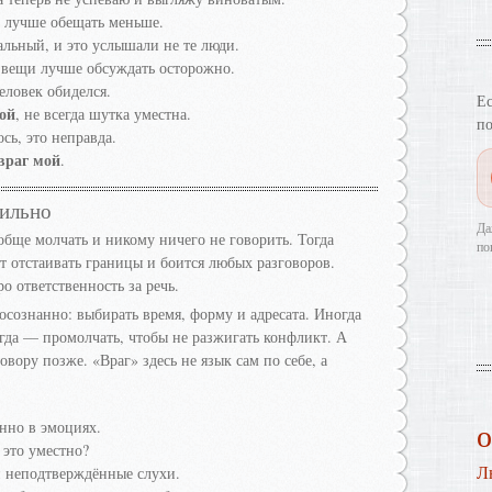
: лучше обещать меньше.
альный, и это услышали не те люди.
е вещи лучше обсуждать осторожно.
еловек обиделся.
Ес
ой
, не всегда шутка уместна.
по
сь, это неправда.
враг мой
.
вильно
Да
бще молчать и никому ничего не говорить. Тогда
по
ет отстаивать границы и боится любых разговоров.
о ответственность за речь.
сознанно: выбирать время, форму и адресата. Иногда
гда — промолчать, чтобы не разжигать конфликт. А
овору позже. «Враг» здесь не язык сам по себе, а
енно в эмоциях.
 это уместно?
Л
и неподтверждённые слухи.