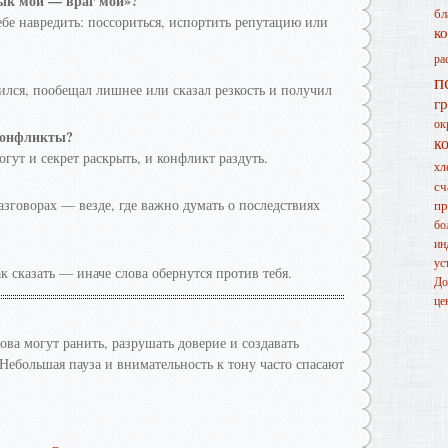
ык мой — враг мой»?
бл
бе навредить: поссориться, испортить репутацию или
к
ра
п
ился, пообещал лишнее или сказал резкость и получил
г
ок
 конфликты?
к
огут и секрет раскрыть, и конфликт раздуть.
хл
сч
разговорах — везде, где важно думать о последствиях
пр
бо
ин
ус
к сказать — иначе слова обернутся против тебя.
До
це
ва могут ранить, разрушать доверие и создавать
 Небольшая пауза и внимательность к тону часто спасают