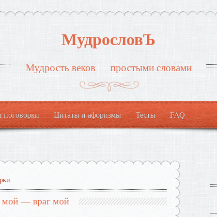
МудрословЪ
Мудрость веков — простыми словами
и поговорки
Цитаты и афоризмы
Тесты
FAQ
рки
 мой — враг мой