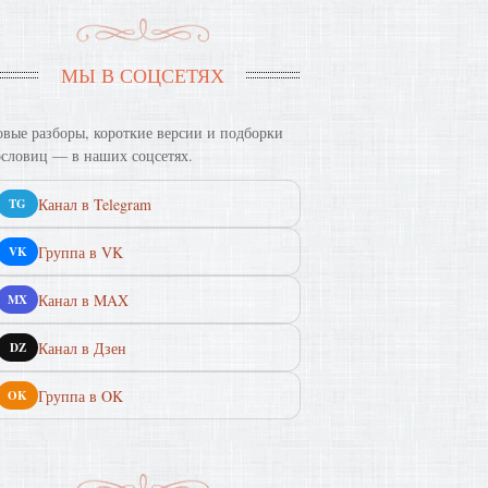
МЫ В СОЦСЕТЯХ
вые разборы, короткие версии и подборки
словиц — в наших соцсетях.
Канал в Telegram
TG
Группа в VK
VK
Канал в MAX
MX
Канал в Дзен
DZ
Группа в OK
OK