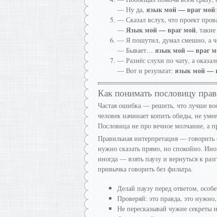
язык мой — враг мой
— Ну да,
— Сказал вслух, что проект пров
Язык мой — враг мой
—
, таки
— Я пошутил, думал смешно, а ч
язык мой — враг м
— Бывает…
— Разнёс слухи по чату, а оказало
язык мой — 
— Вот и результат:
Как понимать пословицу пра
Частая ошибка — решить, что лучше воо
человек начинает копить обиды, не уме
Пословица не про вечное молчание, а пр
Правильная интерпретация — говорить о
нужно сказать прямо, но спокойно. Ино
иногда — взять паузу и вернуться к разг
привычка говорить без фильтра.
Делай паузу перед ответом, особ
Проверяй: это правда, это нужно,
Не пересказывай чужие секреты 