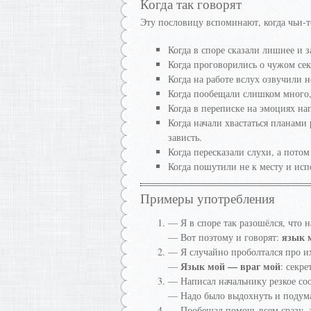
Когда так говорят
Эту пословицу вспоминают, когда чьи-т
Когда в споре сказали лишнее и з
Когда проговорились о чужом сек
Когда на работе вслух озвучили 
Когда пообещали слишком много,
Когда в переписке на эмоциях на
Когда начали хвастаться планами 
зависть.
Когда пересказали слухи, а потом
Когда пошутили не к месту и ис
Примеры употребления
— Я в споре так разошёлся, что 
язык 
— Вот поэтому и говорят:
— Я случайно проболтался про и
Язык мой — враг мой
—
: секр
— Написал начальнику резкое со
— Надо было выдохнуть и подум
— Пообещал помочь всем сразу, 