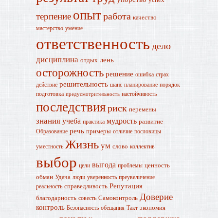
опыт
работа
терпение
качество
мастерство
умение
ответственность
дело
дисциплина
лень
отдых
осторожность
решение
ошибка
страх
решительность
действие
шанс
планирование
порядок
подготовка
настойчивость
предусмотрительность
последствия
риск
перемены
знания
учеба
мудрость
развитие
практика
речь
примеры
Образование
отличие
пословицы
Жизнь
ум
слово
уместность
коллектив
выбор
выгода
ценность
цели
проблемы
обман
Удача
люди
уверенность
преувеличение
Репутация
справедливость
реальность
Доверие
благодарность
Самоконтроль
совесть
контроль
экономия
Безопасность
обещания
Такт