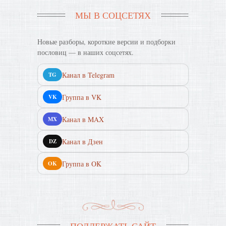
МЫ В СОЦСЕТЯХ
Новые разборы, короткие версии и подборки
пословиц — в наших соцсетях.
Канал в Telegram
TG
Группа в VK
VK
Канал в MAX
MX
Канал в Дзен
DZ
Группа в OK
OK