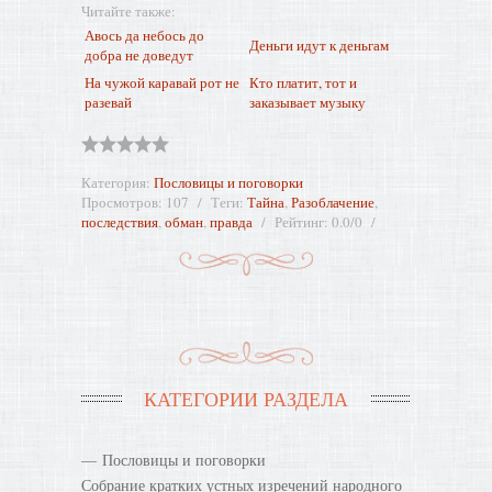
Читайте также:
Авось да небось до
Деньги идут к деньгам
добра не доведут
На чужой каравай рот не
Кто платит, тот и
разевай
заказывает музыку
Категория
:
Пословицы и поговорки
Просмотров
:
107
Теги
:
Тайна
,
Разоблачение
,
последствия
,
обман
,
правда
Рейтинг
:
0.0
/
0
КАТЕГОРИИ РАЗДЕЛА
Пословицы и поговорки
Собрание кратких устных изречений народного