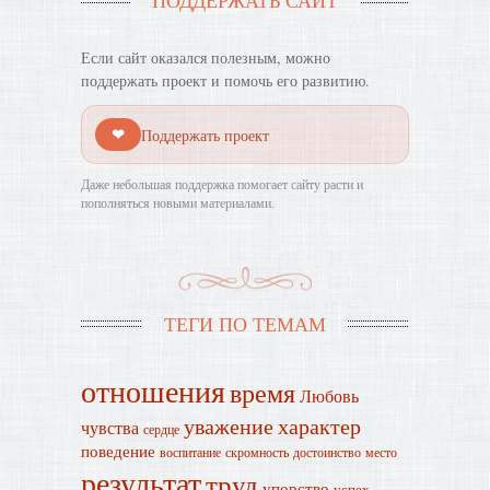
ПОДДЕРЖАТЬ САЙТ
Если сайт оказался полезным, можно
поддержать проект и помочь его развитию.
❤
Поддержать проект
Даже небольшая поддержка помогает сайту расти и
пополняться новыми материалами.
ТЕГИ ПО ТЕМАМ
отношения
время
Любовь
уважение
характер
чувства
сердце
поведение
воспитание
скромность
достоинство
место
результат
труд
упорство
успех