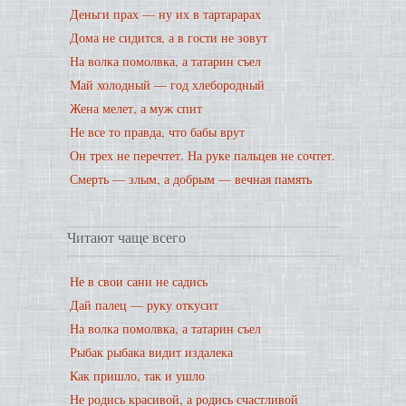
Деньги прах — ну их в тартарарах
Дома не сидится, а в гости не зовут
На волка помолвка, а татарин съел
Май холодный — год хлебородный
Жена мелет, а муж спит
Не все то правда, что бабы врут
Он трех не перечтет. На руке пальцев не сочтет.
Смерть — злым, а добрым — вечная память
Читают чаще всего
Не в свои сани не садись
Дай палец — руку откусит
На волка помолвка, а татарин съел
Рыбак рыбака видит издалека
Как пришло, так и ушло
Не родись красивой, а родись счастливой