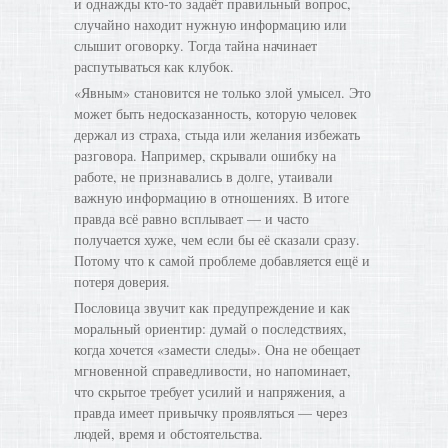
и однажды кто-то задаёт правильный вопрос,
случайно находит нужную информацию или
слышит оговорку. Тогда тайна начинает
распутываться как клубок.
«Явным» становится не только злой умысел. Это
может быть недосказанность, которую человек
держал из страха, стыда или желания избежать
разговора. Например, скрывали ошибку на
работе, не признавались в долге, утаивали
важную информацию в отношениях. В итоге
правда всё равно всплывает — и часто
получается хуже, чем если бы её сказали сразу.
Потому что к самой проблеме добавляется ещё и
потеря доверия.
Пословица звучит как предупреждение и как
моральный ориентир: думай о последствиях,
когда хочется «замести следы». Она не обещает
мгновенной справедливости, но напоминает,
что скрытое требует усилий и напряжения, а
правда имеет привычку проявляться — через
людей, время и обстоятельства.