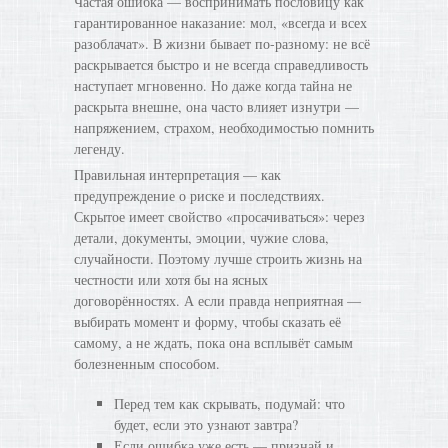
Частая ошибка — воспринимать пословицу как
гарантированное наказание: мол, «всегда и всех
разоблачат». В жизни бывает по-разному: не всё
раскрывается быстро и не всегда справедливость
наступает мгновенно. Но даже когда тайна не
раскрыта внешне, она часто влияет изнутри —
напряжением, страхом, необходимостью помнить
легенду.
Правильная интерпретация — как
предупреждение о риске и последствиях.
Скрытое имеет свойство «просачиваться»: через
детали, документы, эмоции, чужие слова,
случайности. Поэтому лучше строить жизнь на
честности или хотя бы на ясных
договорённостях. А если правда неприятная —
выбирать момент и форму, чтобы сказать её
самому, а не ждать, пока она всплывёт самым
болезненным способом.
Перед тем как скрывать, подумай: что
будет, если это узнают завтра?
Если ошибка уже есть — признай и