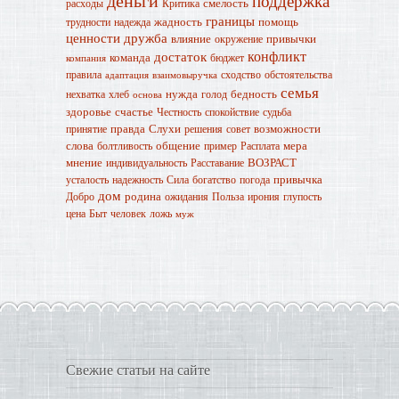
деньги
поддержка
смелость
расходы
Критика
границы
жадность
помощь
трудности
надежда
ценности
дружба
влияние
привычки
окружение
конфликт
достаток
команда
бюджет
компания
правила
сходство
обстоятельства
адаптация
взаимовыручка
семья
нужда
бедность
нехватка
хлеб
голод
основа
здоровье
счастье
Честность
спокойствие
судьба
правда
Слухи
возможности
принятие
решения
совет
слова
общение
мера
болтливость
пример
Расплата
мнение
ВОЗРАСТ
индивидуальность
Расставание
привычка
усталость
надежность
Сила
богатство
погода
дом
родина
Добро
ожидания
Польза
ирония
глупость
цена
Быт
человек
ложь
муж
Свежие статьи на сайте