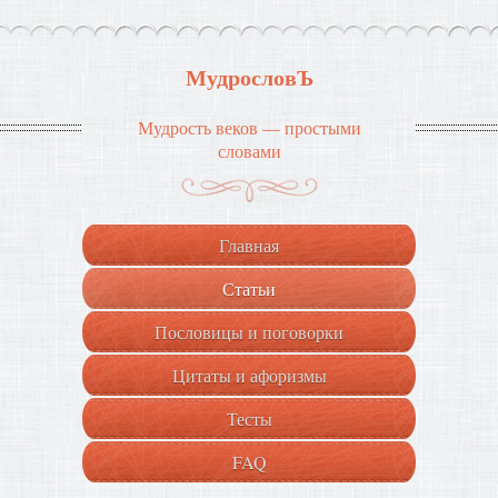
МудрословЪ
Мудрость веков — простыми
словами
Главная
Статьи
Пословицы и поговорки
Цитаты и афоризмы
Тесты
FAQ