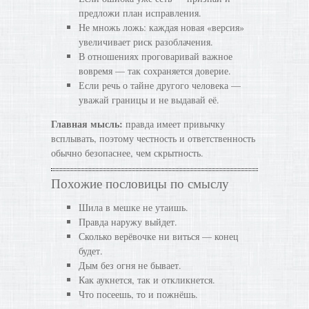
предложи план исправления.
Не множь ложь: каждая новая «версия»
увеличивает риск разоблачения.
В отношениях проговаривай важное
вовремя — так сохраняется доверие.
Если речь о тайне другого человека —
уважай границы и не выдавай её.
Главная мысль:
правда имеет привычку
всплывать, поэтому честность и ответственность
обычно безопаснее, чем скрытность.
Похожие пословицы по смыслу
Шила в мешке не утаишь.
Правда наружу выйдет.
Сколько верёвочке ни виться — конец
будет.
Дым без огня не бывает.
Как аукнется, так и откликнется.
Что посеешь, то и пожнёшь.