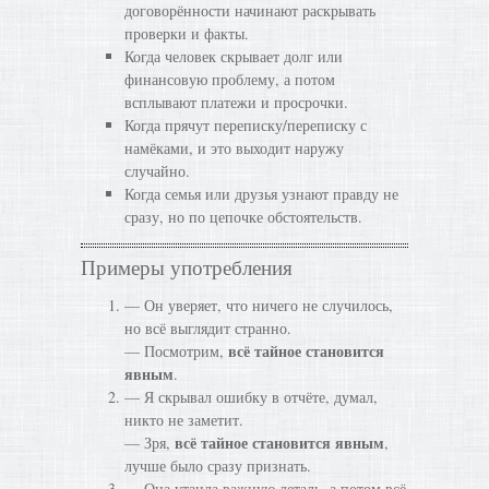
договорённости начинают раскрывать
проверки и факты.
Когда человек скрывает долг или
финансовую проблему, а потом
всплывают платежи и просрочки.
Когда прячут переписку/переписку с
намёками, и это выходит наружу
случайно.
Когда семья или друзья узнают правду не
сразу, но по цепочке обстоятельств.
Примеры употребления
— Он уверяет, что ничего не случилось,
но всё выглядит странно.
всё тайное становится
— Посмотрим,
явным
.
— Я скрывал ошибку в отчёте, думал,
никто не заметит.
всё тайное становится явным
— Зря,
,
лучше было сразу признать.
— Она утаила важную деталь, а потом всё