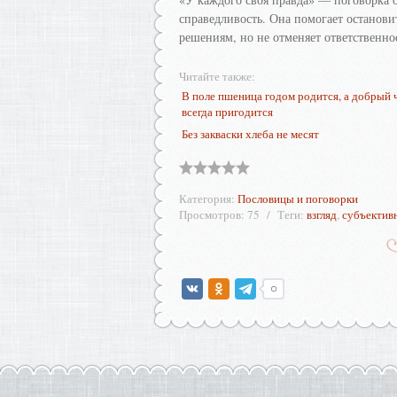
справедливость. Она помогает останов
решениям, но не отменяет ответственно
Читайте также:
В поле пшеница годом родится, а добрый 
всегда пригодится
Без закваски хлеба не месят
Категория
:
Пословицы и поговорки
Просмотров
:
75
Теги
:
взгляд
,
субъектив