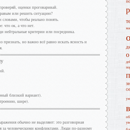
п
р
проверяй, оценки проговаривай.
 правым или решить ситуацию?
 словами, чтобы реально понять.
т
: что ок, а что нет.
ма
щи нейтральные критерии или посредника.
 признать, но важно всё равно искать ясность и
д
я.
о
лу
де
по
ий.
п
з
Об
рный близкий вариант).
ум
строению, шире).
об
ыражения обычно не выделяют: это разговорная
ув
ия за человеческими конфликтами. Люди по-разному
бл