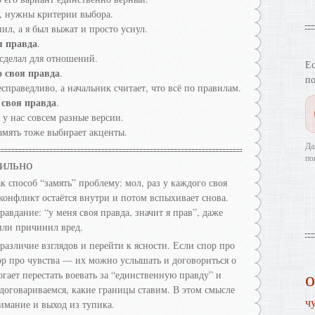
, нужны критерии выбора.
ил, а я был выжат и просто уснул.
я правда
.
сделал для отношений.
Ес
о своя правда
.
по
справедливо, а начальник считает, что всё по правилам.
 своя правда
.
у нас совсем разные версии.
память тоже выбирает акценты.
Да
по
вильно
 способ “замять” проблему: мол, раз у каждого своя
 конфликт остаётся внутри и потом вспыхивает снова.
вдание: “у меня своя правда, значит я прав”, даже
или причинил вред.
азличие взглядов и перейти к ясности. Если спор про
р про чувства — их можно услышать и договориться о
гает перестать воевать за “единственную правду” и
 договариваемся, какие границы ставим. В этом смысле
ч
нимание и выход из тупика.