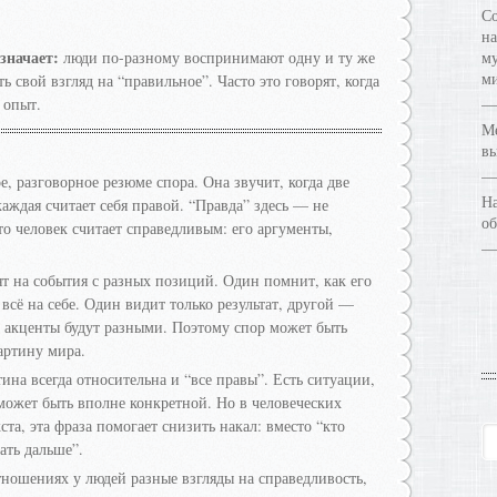
Со
на
значает:
люди по-разному воспринимают одну и ту же
му
ми
 свой взгляд на “правильное”. Часто это говорят, когда
 опыт.
Ме
в
, разговорное резюме спора. Она звучит, когда две
На
аждая считает себя правой. “Правда” здесь — не
об
что человек считает справедливым: его аргументы,
т на события с разных позиций. Один помнит, как его
всё на себе. Один видит только результат, другой —
, акценты будут разными. Поэтому спор может быть
артину мира.
тина всегда относительна и “все правы”. Есть ситуации,
 может быть вполне конкретной. Но в человеческих
та, эта фраза помогает снизить накал: вместо “кто
ать дальше”.
ношениях у людей разные взгляды на справедливость,