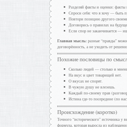
Разделяй факты и оценки: факты 
Спроси себя: что я хочу — быть
Повтори позицию другого своими
Договорись о правилах на будущее
Если спор не заканчивается — и
Главная мысль:
разные “правды” можно
договорённость, а не уходить от решени
Похожие пословицы по смыс
Сколько людей — столько и мнен
На вкус и цвет товарищей нет.
О вкусах не спорят.
В чужую душу не влезешь.
Каждый по-своему прав (разгово
Истина где-то посередине (по на
Происхождение (коротко)
Точного “исторического” источника у в
формула, которая выросла из наблюден