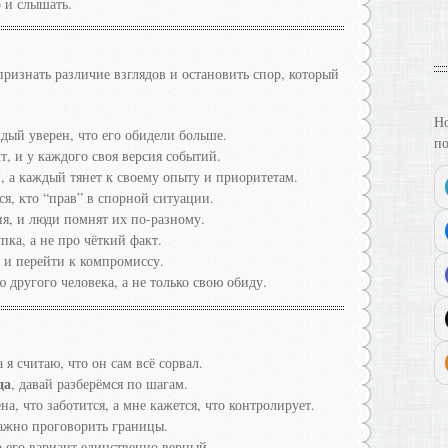
о и слышать.
признать различие взглядов и остановить спор, который
Но
ждый уверен, что его обидели больше.
по
т, и у каждого своя версия событий.
и, а каждый тянет к своему опыту и приоритетам.
ся, кто “прав” в спорной ситуации.
я, и люди помнят их по-разному.
пка, а не про чёткий факт.
 и перейти к компромиссу.
 другого человека, а не только свою обиду.
 я считаю, что он сам всё сорвал.
да
, давай разберёмся по шагам.
, что заботится, а мне кажется, что контролирует.
важно проговорить границы.
 его вариант единственно верный.