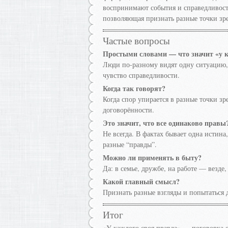
воспринимают события и справедливость
позволяющая признать разные точки зре
Частые вопросы
Простыми словами — что значит «у к
Люди по-разному видят одну ситуацию, 
чувство справедливости.
Когда так говорят?
Когда спор упирается в разные точки зр
договорённости.
Это значит, что все одинаково правы
Не всегда. В фактах бывает одна истина
разные “правды”.
Можно ли применять в быту?
Да: в семье, дружбе, на работе — везде
Какой главный смысл?
Признать разные взгляды и попытаться д
Итог
«У каждого своя правда» — поговорка 