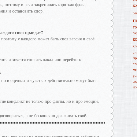
, поэтому в речи закрепилась короткая фраза,
к
ния и остановить спор.
ра
п
г
аждого своя правда»?
ок
к
поэтому у каждого может быть своя версия и своё
хл
сч
пр
ения и хочется снизить накал или перейти к
сл
мн
?
ус
, но в оценках и чувствах действительно могут быть
ср
ир
, где конфликт не только про факты, но и про эмоции.
оговориться, а не бесконечно доказывать своё.
о том, что люди по-разному воспринимают события и