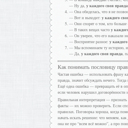
у каждого своя правда
— Ну да,
— Она обиделась, что я не позвон
у каждого сво
— Вот и выходит:
— Они спорят о том, кто больше 
у каждог
— В таких вещах часто
— Он уверен, что его наказали не
у каждого
— Восприятие разное:
— Мы вспоминаем ту историю, и 
у каждого своя правда
— Да,
, 
Как понимать пословицу пра
Частая ошибка — использовать фразу как
правда, значит обсуждать нечего. Тогда
Ещё одна ошибка — превращать её в опра
если человек нарушил договорённости 
Правильная интерпретация — признать р
факты — их можно проверить. Если спо
правилах. Поговорка хороша, когда помо
начать искать решение: что меняем, как
она не про “всем всё можно”, а про по