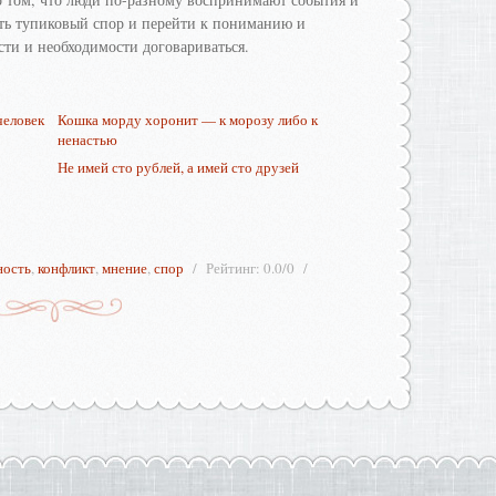
ить тупиковый спор и перейти к пониманию и
сти и необходимости договариваться.
человек
Кошка морду хоронит — к морозу либо к
ненастью
Не имей сто рублей, а имей сто друзей
ность
,
конфликт
,
мнение
,
спор
Рейтинг
:
0.0
/
0