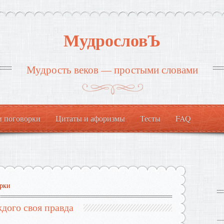
МудрословЪ
Мудрость веков — простыми словами
и поговорки
Цитаты и афоризмы
Тесты
FAQ
рки
дого своя правда