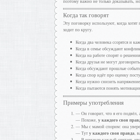
поэтому важно не только доказывать, н
Когда так говорят
Эту поговорку используют, когда хотят 
ходит по кругу.
Когда два человека ссорятся и ка
Когда в семье обсуждают конфлик
Когда на работе спорят о решени
Когда друзья не могут договорить
Когда обсуждают прошлые событи
Когда спор идёт про оценку посту
Когда нужно снизить напряжение
Когда пытаются понять мотивацию
Примеры употребления
— Он говорит, что я его подвёл, а
у каждого своя прав
— Похоже,
— Мы с мамой спорим: она уверена
у каждого своя правда
— Тут
, 
— В команде каждый считает, что