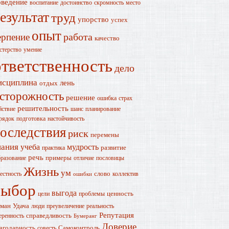
оведение
воспитание
достоинство
скромность
место
езультат
труд
упорство
успех
опыт
работа
ерпение
качество
стерство
умение
ответственность
дело
исциплина
лень
отдых
сторожность
решение
ошибка
страх
решительность
йствие
шанс
планирование
рядок
подготовка
настойчивость
оследствия
риск
перемены
нания
учеба
мудрость
развитие
практика
речь
примеры
разование
отличие
пословицы
Жизнь
ум
слово
естность
коллектив
ошибки
выбор
выгода
ценность
цели
проблемы
ман
Удача
люди
преувеличение
реальность
Репутация
справедливость
еренность
Бумеранг
Доверие
агодарность
Самоконтроль
совесть