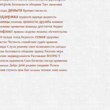
онтроль
экономия
Безопасность
обещания
Такт
деньги
смелость
сходы
Критика
оддержка
жадность
трудности
надежда
раницы
ценности
дружба
помощь
влияние
достаток
привычки
команда
ружение
бюджет
онфликт
правила
сходство
нехватка
обстоятельства
семья
нужда
бедность
здоровье
еб
голод
астье
Честность
спокойствие
судьба
принятие
авда
Слухи
возможности
решения
совет
амбиции
ова
общение
мера
болтливость
пример
Расплата
ение
ВОЗРАСТ
индивидуальность
Расставание
привычка
талость
надежность
Сила
богатство
погода
дом
родина
Добро
ожидания
Польза
авнение
ония
глупость
цена
Быт
человек
ложь
желание
память