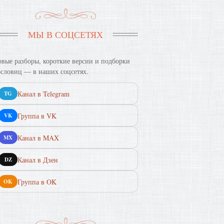
МЫ В СОЦСЕТЯХ
вые разборы, короткие версии и подборки
словиц — в наших соцсетях.
Канал в Telegram
TG
Группа в VK
VK
Канал в MAX
MX
Канал в Дзен
DZ
Группа в OK
OK