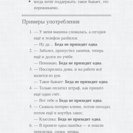
когда хотят поддержать: такое бывает, это
переживаемо.
Примеры употребления
— У меня машина сломалась, а сегодня
ещё и телефон разбился.
Беда не приходит одна
— Ну да…
.
— Заболел, пропустил занятия, теперь
ещё и долги по учёбе.
Беда не приходит одна
— Понимаю,
.
— Поссорились дома, и на работе всё
валится из рук.
Беда не приходит одна
— Такое бывает:
.
— Только оплатил штраф, как пришёл
ещё один счёт.
Беда не приходит одна
— Вот тебе и
.
— Сначала потерял ключи, потом опоздал,
потом ещё и ноутбук завис.
Беда не приходит одна
— Классика:
.
— В проекте одна ошибка — и пошли
переделки, сроки, нервы.