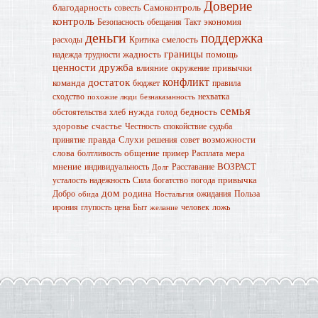
Доверие
благодарность
Самоконтроль
совесть
контроль
экономия
Безопасность
обещания
Такт
деньги
поддержка
смелость
расходы
Критика
границы
жадность
помощь
надежда
трудности
ценности
дружба
влияние
привычки
окружение
конфликт
достаток
команда
бюджет
правила
сходство
нехватка
похожие люди
безнаказанность
семья
нужда
бедность
обстоятельства
хлеб
голод
здоровье
счастье
Честность
спокойствие
судьба
правда
Слухи
возможности
принятие
решения
совет
слова
общение
мера
болтливость
пример
Расплата
мнение
ВОЗРАСТ
индивидуальность
Расставание
Долг
привычка
усталость
надежность
Сила
богатство
погода
дом
родина
Добро
ожидания
Польза
обида
Ностальгия
ирония
глупость
цена
Быт
человек
ложь
желание