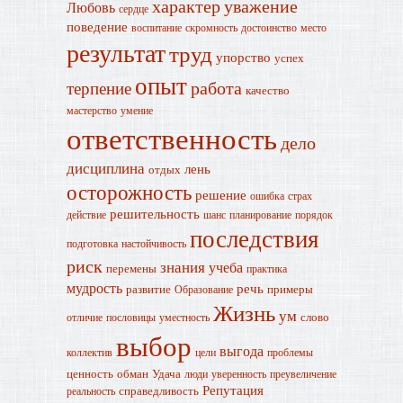
характер
уважение
Любовь
сердце
поведение
воспитание
скромность
достоинство
место
результат
труд
упорство
успех
опыт
работа
терпение
качество
мастерство
умение
ответственность
дело
дисциплина
лень
отдых
осторожность
решение
ошибка
страх
решительность
действие
шанс
планирование
порядок
последствия
подготовка
настойчивость
риск
знания
учеба
перемены
практика
мудрость
речь
развитие
примеры
Образование
Жизнь
ум
слово
отличие
пословицы
уместность
выбор
выгода
коллектив
цели
проблемы
ценность
обман
Удача
люди
уверенность
преувеличение
Репутация
справедливость
реальность