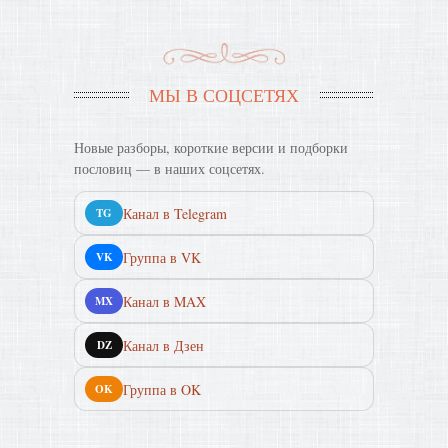
МЫ В СОЦСЕТЯХ
Новые разборы, короткие версии и подборки
пословиц — в наших соцсетях.
Канал в Telegram
TG
Группа в VK
VK
Канал в MAX
MX
Канал в Дзен
DZ
Группа в OK
OK