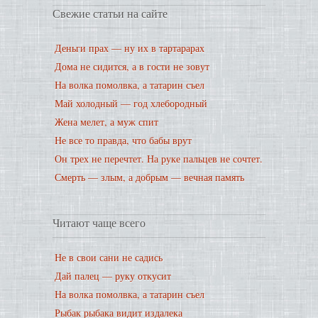
Свежие статьи на сайте
Деньги прах — ну их в тартарарах
Дома не сидится, а в гости не зовут
На волка помолвка, а татарин съел
Май холодный — год хлебородный
Жена мелет, а муж спит
Не все то правда, что бабы врут
Он трех не перечтет. На руке пальцев не сочтет.
Смерть — злым, а добрым — вечная память
Читают чаще всего
Не в свои сани не садись
Дай палец — руку откусит
На волка помолвка, а татарин съел
Рыбак рыбака видит издалека