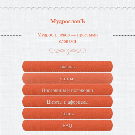
МудрословЪ
Мудрость веков — простыми
словами
Главная
Статьи
Пословицы и поговорки
Цитаты и афоризмы
Тесты
FAQ