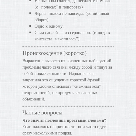
Не было бы счастья, да несчастье помогло.
(о “полосах” и поворотах)
Чёрная полоса не навсегда. (устойчивый
оборот)
Одно к одному.
С глаз долой — из сердца вон. (иногда в
контексте “накопилось”)
Происхождение (коротко)
Выражение выросло из жизненных наблюдений:
проблемы часто связаны между собой и тянут за
собой новые сложности. Народная речь
закрепила это ощущение короткой фразой,
которой удобно описывать “снежный ком”
неприятностей, не придумывая сложных
объяснений.
Частые вопросы
Что значит пословица простыми словами?
Если начались неприятности, они часто идут
сразу несколькими подряд.