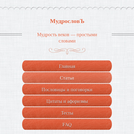
МудрословЪ
Мудрость веков — простыми
словами
Главная
Статьи
Пословицы и поговорки
Цитаты и афоризмы
Тесты
FAQ