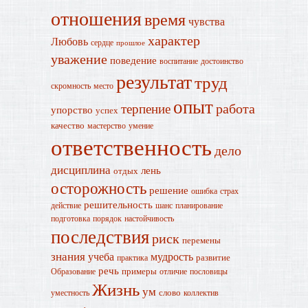
отношения
время
чувства
характер
Любовь
сердце
прошлое
уважение
поведение
воспитание
достоинство
результат
труд
скромность
место
опыт
работа
терпение
упорство
успех
качество
мастерство
умение
ответственность
дело
дисциплина
лень
отдых
осторожность
решение
ошибка
страх
решительность
действие
шанс
планирование
подготовка
порядок
настойчивость
последствия
риск
перемены
знания
учеба
мудрость
развитие
практика
речь
примеры
Образование
отличие
пословицы
Жизнь
ум
слово
уместность
коллектив