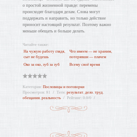
о простой жизненной правде: перемены
происходят благодаря делам. Слова могут
поддержать и направить, но только действие
приносит настоящий результат. Поэтому важно
меньше обещать и больше делать.
Читайте также:
На чужую работу глядя,
Что имеем — не храним,
сыт не будешь
потерявши — плачем
Око за око, зуб за зуб
Всему своё время
Категория
:
Пословицы и поговорки
Просмотров
:
81
Теги
:
результат
,
дело
,
труд
,
обещания
,
реальность
Рейтинг
:
0.0
/
0