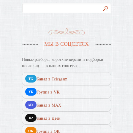
МЫ В СОЦСЕТЯХ
Новые разборы, короткие версии и подборки
пословиц — в наших соцсетях.
Канал в Telegram
TG
Группа в VK
VK
Канал в MAX
MX
Канал в Дзен
DZ
Группа в OK
OK