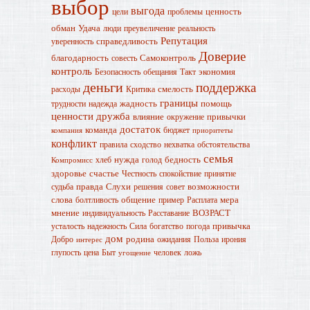
выбор
выгода
ценность
цели
проблемы
обман
Удача
люди
преувеличение
реальность
Репутация
справедливость
уверенность
Доверие
благодарность
Самоконтроль
совесть
контроль
экономия
Безопасность
обещания
Такт
деньги
поддержка
смелость
расходы
Критика
границы
жадность
помощь
трудности
надежда
ценности
дружба
влияние
привычки
окружение
достаток
команда
бюджет
компания
приоритеты
конфликт
правила
сходство
нехватка
обстоятельства
семья
нужда
бедность
хлеб
голод
Компромисс
здоровье
счастье
Честность
спокойствие
принятие
правда
Слухи
возможности
судьба
решения
совет
слова
общение
мера
болтливость
пример
Расплата
мнение
ВОЗРАСТ
индивидуальность
Расставание
привычка
усталость
надежность
Сила
богатство
погода
дом
родина
Добро
ожидания
Польза
ирония
интерес
глупость
цена
Быт
человек
ложь
угощение