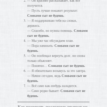
— Он красиво рассказывает, как всё
получится.
— Пусть лучше покажет результат:
Словами сыт не будешь
.
— Я поддерживаю тебя на словах,
держись.
Словами
— Спасибо, но нужна помощь.
сыт не будешь
.
— Мы уже час обсуждаем план.
Словами сыт не
— Пора начинать:
будешь
.
— Он пообещал вернуть долг, но снова
только объясняет.
Словами сыт не будешь
— Понятно…
.
— Я обязательно возьмусь за это завтра.
Словами сыт не
— Начни сегодня, ведь
будешь
.
— Всё само как-нибудь наладится.
Словами сыт не
— Само редко бывает:
будешь
.
Как понимать пословицу правильно