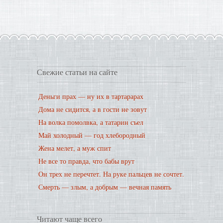
Свежие статьи на сайте
Деньги прах — ну их в тартарарах
Дома не сидится, а в гости не зовут
На волка помолвка, а татарин съел
Май холодный — год хлебородный
Жена мелет, а муж спит
Не все то правда, что бабы врут
Он трех не перечтет. На руке пальцев не сочтет.
Смерть — злым, а добрым — вечная память
Читают чаще всего