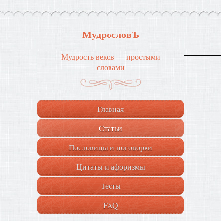
МудрословЪ
Мудрость веков — простыми
словами
Главная
Статьи
Пословицы и поговорки
Цитаты и афоризмы
Тесты
FAQ