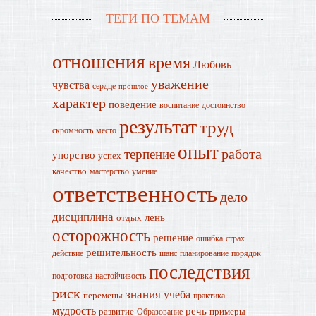
ТЕГИ ПО ТЕМАМ
отношения
время
Любовь
уважение
чувства
сердце
прошлое
характер
поведение
воспитание
достоинство
результат
труд
скромность
место
опыт
работа
терпение
упорство
успех
качество
мастерство
умение
ответственность
дело
дисциплина
лень
отдых
осторожность
решение
ошибка
страх
решительность
действие
шанс
планирование
порядок
последствия
подготовка
настойчивость
риск
знания
учеба
перемены
практика
мудрость
речь
развитие
примеры
Образование