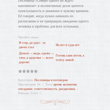
Пословица «Семеро одного не ждут»
напоминает: в коллективных делах ценится
пунктуальность и уважение к чужому времени.
Её говорят, когда нужно начинать по
расписанию и не превращать ожидание одного
человека в проблему для всех остальных.
Читайте также:
И стар, да удал – за
На нет и суда нет
двоих стал
Деньги — медь, одежа —
Готовь сани летом, а
тлен, а здоровье — всего
телегу зимой
дороже
Категория
:
Пословицы и поговорки
Просмотров
:
44
Теги
:
время
,
коллектив
,
опоздание
,
ответственность
,
дисциплина
Рейтинг
:
0.0
/
0