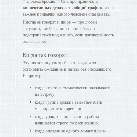
в
“человека бросают”. Она про правило:
коллективных делах есть общий график
, и он
важнее привычки одного человека опаздывать.
Иногда её говорят и шире — про любые
ситуации, где большинство не обязано
подстраиваться под одного, если договорённость
была заранее.
Когда так говорят
Эту пословицу употребляют, когда хотят
остановить ожидание и начать без опоздавшего.
Например:
когда кто-то систематически опаздывает
на встречу;
когда группа должна выехать/начать
мероприятие по времени;
когда урок, тренировка или работа
начинается строго по расписанию;
когда опоздание одного ломает планы