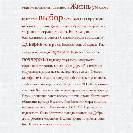
Жизнь
ум
слово
отличие
пословицы
уместность
выбор
выгода
коллектив
цели
проблемы
ценность
обман
Удача
люди
преувеличение
реальность
Репутация
справедливость
уверенность
благодарность
Самоконтроль
совесть
сострадание
Доверие
контроль
Безопасность
обещания
Такт
деньги
экономия
смелость
расходы
Критика
поддержка
жадность
надежда
трудности
границы
ценности
дружба
помощь
влияние
достаток
привычки
команда
окружение
бюджет
конфликт
правила
сходство
обстоятельства
нехватка
семья
нужда
бедность
здоровье
хлеб
голод
основа
счастье
правда
Честность
спокойствие
принятие
судьба
Слухи
возможности
слова
решения
совет
болтливость
общение
мера
мнение
пример
Расплата
Разоблачение
ВОЗРАСТ
индивидуальность
Расставание
усталость
привычка
надежность
Сила
богатство
погода
Добро
дом
родина
ожидания
Польза
ирония
глупость
цена
Быт
человек
ложь
Близость
муж