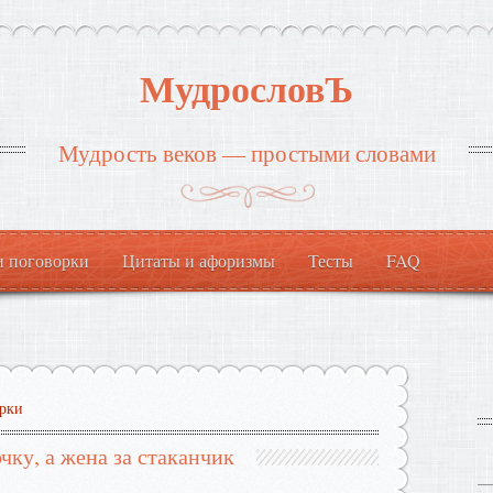
МудрословЪ
Мудрость веков — простыми словами
и поговорки
Цитаты и афоризмы
Тесты
FAQ
рки
ку, а жена за стаканчик