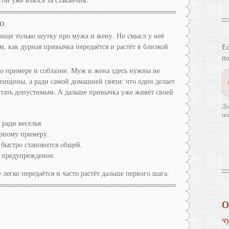
о
вице только шутку про мужа и жену. Но смысл у неё
ом, как дурная привычка передаётся и растёт в близкой
Ес
по
 о примере и соблазне. Муж и жена здесь нужны не
нщины, а ради самой домашней связи: что один делает
читать допустимым. А дальше привычка уже живёт своей
Да
по
 ради веселья.
урному примеру.
 быстро становится общей.
е предупреждение.
легко передаётся и часто растёт дальше первого шага.
ч