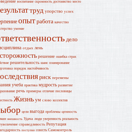
оведение
воспитание
скромность
достоинство
место
езультат
труд
упорство
успех
опыт
работа
ерпение
качество
стерство
умение
ответственность
дело
исциплина
лень
отдых
сторожность
решение
ошибка
страх
решительность
йствие
шанс
планирование
дготовка
порядок
настойчивость
оследствия
риск
перемены
нания
учеба
мудрость
развитие
практика
речь
примеры
разование
отличие
пословицы
Жизнь
ум
слово
естность
коллектив
выбор
выгода
ценность
цели
проблемы
ман
Удача
люди
уверенность
реальность
внешность
Репутация
справедливость
еувеличение
агодарность
Самоконтроль
совесть
поступки