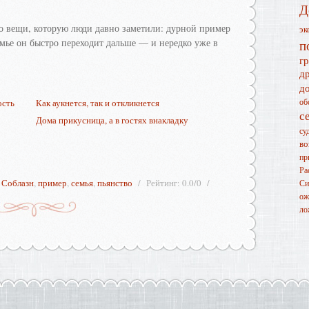
Д
 о вещи, которую люди давно заметили: дурной пример
эк
емье он быстро переходит дальше — и нередко уже в
п
г
д
д
об
ость
Как аукнется, так и откликнется
с
Дома прикусница, а в гостях внакладку
су
во
пр
Ра
,
Соблазн
,
пример
,
семья
,
пьянство
Рейтинг
:
0.0
/
0
Си
ож
ло