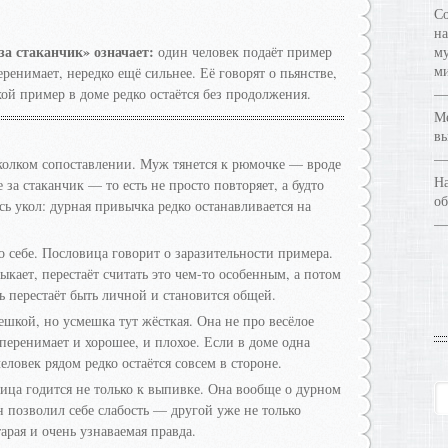
Со
на
а стаканчик» означает:
один человек подаёт пример
му
ми
ренимает, нередко ещё сильнее. Её говорят о пьянстве,
ой пример в доме редко остаётся без продолжения.
Ме
в
 колком сопоставлении. Муж тянется к рюмочке — вроде
На
за стаканчик — то есть не просто повторяет, а будто
об
сь укол: дурная привычка редко останавливается на
о себе. Пословица говорит о заразительности примера.
кает, перестаёт считать это чем-то особенным, а потом
ть перестаёт быть личной и становится общей.
ешкой, но усмешка тут жёсткая. Она не про весёлое
 перенимает и хорошее, и плохое. Если в доме одна
еловек рядом редко остаётся совсем в стороне.
ица годится не только к выпивке. Она вообще о дурном
 позволил себе слабость — другой уже не только
арая и очень узнаваемая правда.