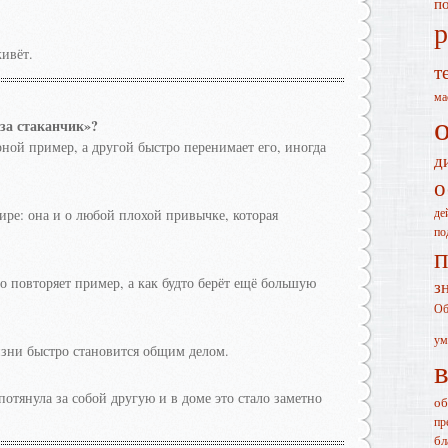
п
р
ивёт.
т
ма
за стаканчик»?
рной пример, а другой быстро перенимает его, иногда
д
о
де
ре: она и о любой плохой привычке, которая
по
п
о повторяет пример, а как будто берёт ещё большую
з
Об
ум
изни быстро становится общим делом.
 потянула за собой другую и в доме это стало заметно
об
пр
бл