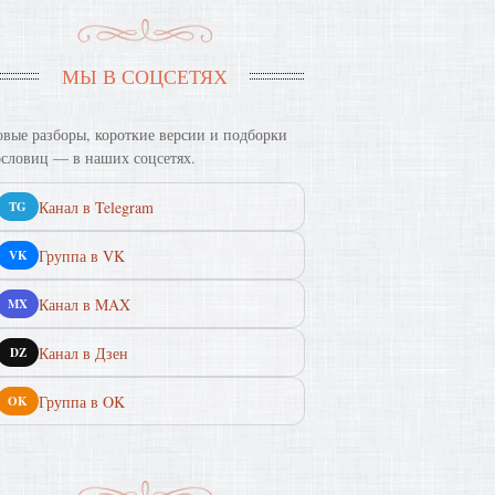
МЫ В СОЦСЕТЯХ
вые разборы, короткие версии и подборки
словиц — в наших соцсетях.
Канал в Telegram
TG
Группа в VK
VK
Канал в MAX
MX
Канал в Дзен
DZ
Группа в OK
OK