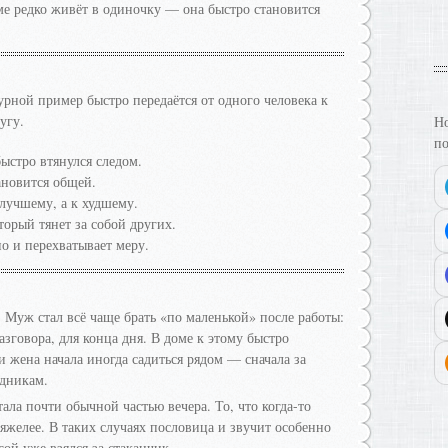
е редко живёт в одиночку — она быстро становится
дурной пример быстро передаётся от одного человека к
угу.
Но
по
быстро втянулся следом.
ановится общей.
лучшему, а к худшему.
оторый тянет за собой других.
но и перехватывает меру.
. Муж стал всё чаще брать «по маленькой» после работы:
разговора, для конца дня. В доме к этому быстро
и жена начала иногда садиться рядом — сначала за
здникам.
ала почти обычной частью вечера. То, что когда-то
тяжелее. В таких случаях пословица и звучит особенно
гой уже взялся за стаканчик.