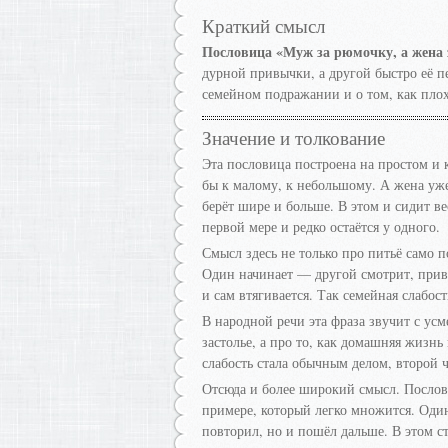
Краткий смысл
Пословица «Муж за рюмочку, а жена з
дурной привычки, а другой быстро её пе
семейном подражании и о том, как плох
Значение и толкование
Эта пословица построена на простом и
бы к малому, к небольшому. А жена уже 
берёт шире и больше. В этом и сидит ве
первой мере и редко остаётся у одного.
Смысл здесь не только про питьё само п
Один начинает — другой смотрит, привы
и сам втягивается. Так семейная слабос
В народной речи эта фраза звучит с усм
застолье, а про то, как домашняя жизнь
слабость стала обычным делом, второй ч
Отсюда и более широкий смысл. Послов
примере, который легко множится. Один
повторил, но и пошёл дальше. В этом ст