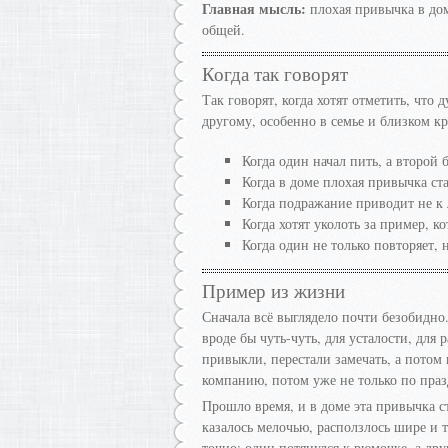
Главная мысль:
плохая привычка в дом
общей.
Когда так говорят
Так говорят, когда хотят отметить, что 
другому, особенно в семье и близком кр
Когда один начал пить, а второй 
Когда в доме плохая привычка ст
Когда подражание приводит не к 
Когда хотят уколоть за пример, к
Когда один не только повторяет, 
Пример из жизни
Сначала всё выглядело почти безобидно
вроде бы чуть-чуть, для усталости, для 
привыкли, перестали замечать, а потом 
компанию, потом уже не только по пра
Прошло время, и в доме эта привычка ст
казалось мелочью, расползлось шире и 
точно: один потянулся к рюмочке, а дру