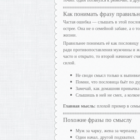
Как понимать фразу правильн
Частая ошибка — слышать в этой посло
острее. Она не о семейной забаве, а о т
жизни.
Правильнее понимать её как пословицу
ради противопоставления мужчины и же
часто и открыто, то второй начинает с
силой.
Не своди смысл только к выпивке
Помни, что пословица бьёт по д
Замечай, как домашняя привычка
Слышишь в ней не смех, а колко
Главная мысль:
плохой пример в семье 
Похожие фразы по смыслу
Муж за чарку, жена за черпалку.
Один начал, другой подхватил.