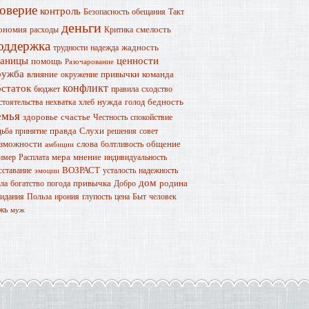
оверие
контроль
Безопасность
обещания
Такт
деньги
ономия
смелость
расходы
Критика
оддержка
жадность
трудности
надежда
раницы
ценности
помощь
Разочарование
ружба
влияние
привычки
команда
окружение
конфликт
остаток
бюджет
правила
сходство
нужда
бедность
стоятельства
нехватка
хлеб
голод
емья
здоровье
счастье
Честность
спокойствие
правда
Слухи
дьба
принятие
решения
совет
зможности
слова
общение
болтливость
амбиции
мера
мнение
имер
Расплата
индивидуальность
ВОЗРАСТ
сставание
усталость
надежность
эмоции
дом
привычка
родина
ла
богатство
погода
Добро
идания
Польза
ирония
глупость
цена
Быт
человек
жь
муж