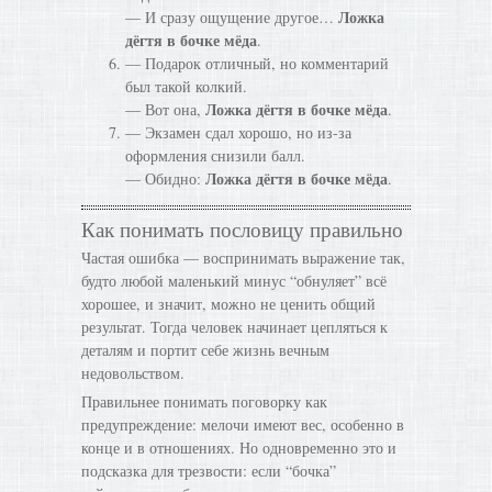
Ложка
— И сразу ощущение другое…
дёгтя в бочке мёда
.
— Подарок отличный, но комментарий
был такой колкий.
Ложка дёгтя в бочке мёда
— Вот она,
.
— Экзамен сдал хорошо, но из-за
оформления снизили балл.
Ложка дёгтя в бочке мёда
— Обидно:
.
Как понимать пословицу правильно
Частая ошибка — воспринимать выражение так,
будто любой маленький минус “обнуляет” всё
хорошее, и значит, можно не ценить общий
результат. Тогда человек начинает цепляться к
деталям и портит себе жизнь вечным
недовольством.
Правильнее понимать поговорку как
предупреждение: мелочи имеют вес, особенно в
конце и в отношениях. Но одновременно это и
подсказка для трезвости: если “бочка”