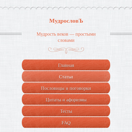
МудрословЪ
Мудрость веков — простыми
словами
Главная
Статьи
Пословицы и поговорки
Цитаты и афоризмы
Тесты
FAQ