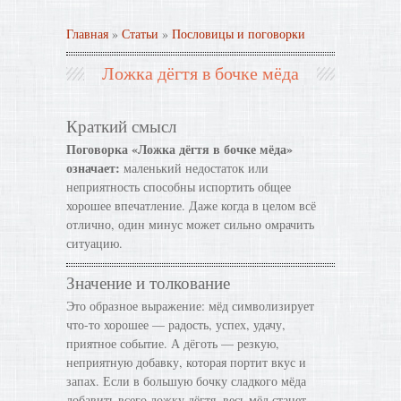
Главная
»
Статьи
»
Пословицы и поговорки
Ложка дёгтя в бочке мёда
Краткий смысл
Поговорка «Ложка дёгтя в бочке мёда»
означает:
маленький недостаток или
неприятность способны испортить общее
хорошее впечатление. Даже когда в целом всё
отлично, один минус может сильно омрачить
ситуацию.
Значение и толкование
Это образное выражение: мёд символизирует
что-то хорошее — радость, успех, удачу,
приятное событие. А дёготь — резкую,
неприятную добавку, которая портит вкус и
запах. Если в большую бочку сладкого мёда
добавить всего ложку дёгтя, весь мёд станет