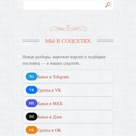
МЫ В СОЦСЕТЯХ
Новые разборы, короткие версии и подборки
пословиц — в наших соцсетях.
Канал в Telegram
TG
Группа в VK
VK
Канал в MAX
MX
Канал в Дзен
DZ
Группа в OK
OK