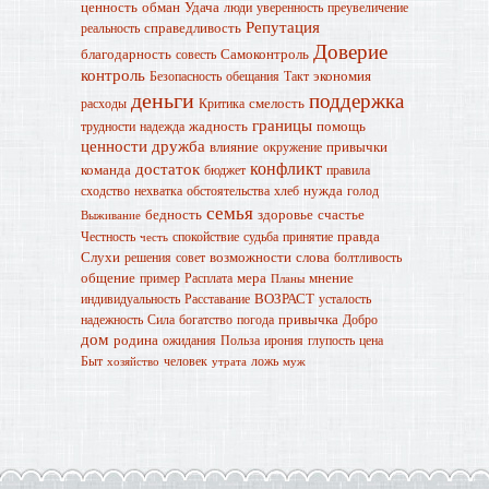
ценность
обман
Удача
люди
уверенность
преувеличение
Репутация
справедливость
реальность
Доверие
благодарность
Самоконтроль
совесть
контроль
экономия
Безопасность
обещания
Такт
деньги
поддержка
смелость
расходы
Критика
границы
жадность
помощь
трудности
надежда
ценности
дружба
влияние
привычки
окружение
конфликт
достаток
команда
бюджет
правила
нужда
сходство
нехватка
обстоятельства
хлеб
голод
семья
бедность
здоровье
счастье
Выживание
правда
Честность
спокойствие
судьба
принятие
честь
Слухи
возможности
слова
решения
совет
болтливость
общение
мера
мнение
пример
Расплата
Планы
ВОЗРАСТ
индивидуальность
Расставание
усталость
привычка
надежность
Сила
богатство
погода
Добро
дом
родина
ожидания
Польза
ирония
глупость
цена
Быт
человек
ложь
хозяйство
утрата
муж