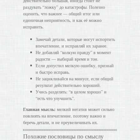
действительно большая, иногда стоит не
раздувать “ложку” до катастрофы. Полезно
оценить, что важнее — общий итог или
единичная неприятность, и как её можно
исправить.
Замечай детали, которые могут испортить
впечатление, и исправляй их заранее.
Не добавляй “колкую правду” в момент
радости — выбирай время и тон.
Если допустил мелкую ошибку, признай
и быстро исправь.
Не зацикливайся на минусе, если общий
результат действительно хороший.
Учись разделять: “в целом хорошо” и
“есть что улучшить”.
Главная мысль:
мелкий негатив может сильно
повлиять на впечатление, поэтому важно и
беречь детали, и не преувеличивать их.
Похожие пословицы по смыслу