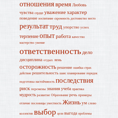
отношения
время
Любовь
уважение
характер
чувства
сердце
поведение
воспитание
скромность
достоинство
место
результат
труд
упорство
успех
опыт
работа
терпение
качество
мастерство
умение
ответственность
дело
дисциплина
лень
отдых
осторожность
решение
ошибка
страх
решительность
действие
шанс
планирование
порядок
последствия
подготовка
настойчивость
риск
знания
учеба
перемены
практика
мудрость
речь
развитие
примеры
Образование
Жизнь
ум
слово
отличие
пословицы
уместность
выбор
выгода
коллектив
цели
проблемы