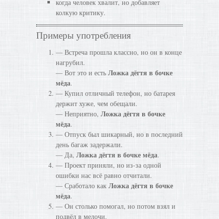
когда человек хвалит, но добавляет
колкую критику.
Примеры употребления
— Встреча прошла классно, но он в конце
нагрубил.
Ложка дёгтя в бочке
— Вот это и есть
мёда
.
— Купил отличный телефон, но батарея
держит хуже, чем обещали.
Ложка дёгтя в бочке
— Неприятно,
мёда
.
— Отпуск был шикарный, но в последний
день багаж задержали.
Ложка дёгтя в бочке мёда
— Да,
.
— Проект приняли, но из-за одной
ошибки нас всё равно отчитали.
Ложка дёгтя в бочке
— Сработало как
мёда
.
— Он столько помогал, но потом взял и
подвёл в мелочи.