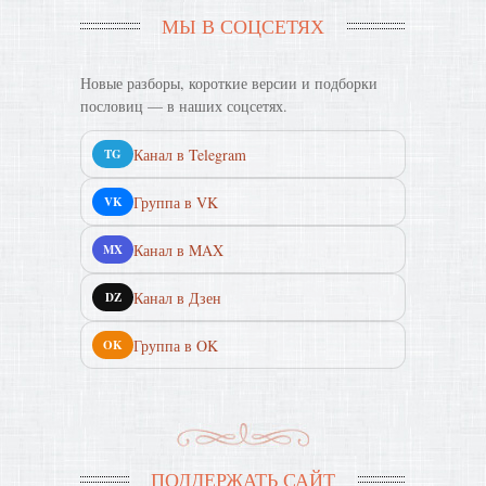
МЫ В СОЦСЕТЯХ
Новые разборы, короткие версии и подборки
пословиц — в наших соцсетях.
Канал в Telegram
TG
Группа в VK
VK
Канал в MAX
MX
Канал в Дзен
DZ
Группа в OK
OK
ПОДДЕРЖАТЬ САЙТ