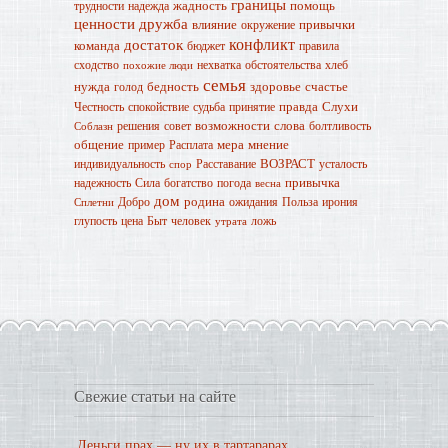
границы
жадность
помощь
трудности
надежда
ценности
дружба
влияние
привычки
окружение
конфликт
достаток
команда
бюджет
правила
сходство
нехватка
обстоятельства
хлеб
похожие люди
семья
нужда
бедность
здоровье
счастье
голод
правда
Слухи
Честность
спокойствие
судьба
принятие
возможности
слова
решения
совет
болтливость
Соблазн
общение
мера
мнение
пример
Расплата
ВОЗРАСТ
индивидуальность
Расставание
усталость
спор
привычка
надежность
Сила
богатство
погода
весна
дом
родина
Добро
ожидания
Польза
ирония
Сплетни
глупость
цена
Быт
человек
ложь
утрата
Свежие статьи на сайте
Деньги прах — ну их в тартарарах