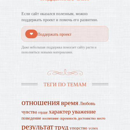
Если сайт оказался полезным, можно
поддержать проект и помочь его развитию.
❤
Поддержать проект
Даже небольшая поддержка помогает сайту расти и
пополняться новыми материалами.
ТЕГИ ПО ТЕМАМ
отношения
время
Любовь
характер
уважение
чувства
сердце
поведение
воспитание
скромность
достоинство
место
результат
труд
упорство
успех