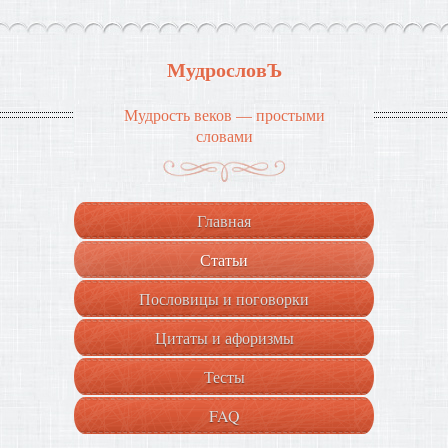
МудрословЪ
Мудрость веков — простыми
словами
Главная
Статьи
Пословицы и поговорки
Цитаты и афоризмы
Тесты
FAQ