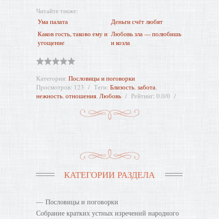
Читайте также:
Ума палата
Деньги счёт любят
Каков гость, таково ему и
Любовь зла — полюбишь
угощение
и козла
Категория
:
Пословицы и поговорки
Просмотров
:
123
Теги
:
Близость
,
забота
,
нежность
,
отношения
,
Любовь
Рейтинг
:
0.0
/
0
КАТЕГОРИИ РАЗДЕЛА
Пословицы и поговорки
Собрание кратких устных изречений народного