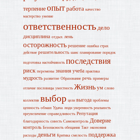
опыт
работа
терпение
качество
мастерство
умение
ответственность
дело
дисциплина
лень
отдых
осторожность
решение
ошибка
страх
решительность
действие
шанс
планирование
порядок
последствия
подготовка
настойчивость
риск
знания
учеба
перемены
практика
мудрость
речь
развитие
примеры
Образование
Жизнь
ум
слово
отличие
пословицы
уместность
выбор
выгода
коллектив
цели
проблемы
ценность
обман
Удача
люди
уверенность
реальность
Репутация
справедливость
преувеличение
Доверие
благодарность
Самоконтроль
совесть
контроль
экономия
Безопасность
обещания
Такт
деньги
поддержка
смелость
расходы
Критика