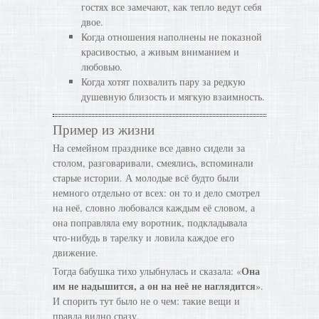
гостях все замечают, как тепло ведут себя
двое.
Когда отношения наполнены не показной
красивостью, а живым вниманием и
любовью.
Когда хотят похвалить пару за редкую
душевную близость и мягкую взаимность.
Пример из жизни
На семейном празднике все давно сидели за
столом, разговаривали, смеялись, вспоминали
старые истории. А молодые всё будто были
немного отдельно от всех: он то и дело смотрел
на неё, словно любовался каждым её словом, а
она поправляла ему воротник, подкладывала
что-нибудь в тарелку и ловила каждое его
движение.
Она
Тогда бабушка тихо улыбнулась и сказала: «
им не надышится, а он на неё не наглядится
».
И спорить тут было не о чем: такие вещи и
правда видно сразу.