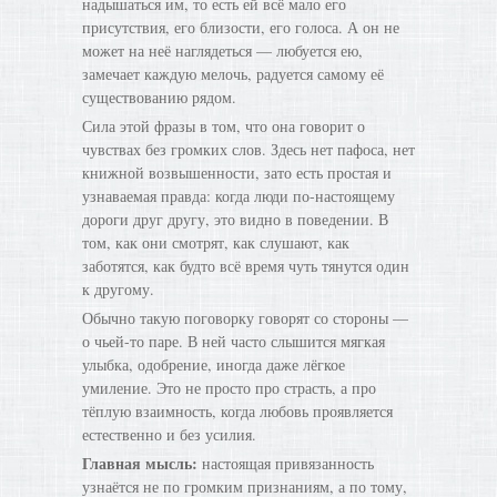
надышаться им, то есть ей всё мало его
присутствия, его близости, его голоса. А он не
может на неё наглядеться — любуется ею,
замечает каждую мелочь, радуется самому её
существованию рядом.
Сила этой фразы в том, что она говорит о
чувствах без громких слов. Здесь нет пафоса, нет
книжной возвышенности, зато есть простая и
узнаваемая правда: когда люди по-настоящему
дороги друг другу, это видно в поведении. В
том, как они смотрят, как слушают, как
заботятся, как будто всё время чуть тянутся один
к другому.
Обычно такую поговорку говорят со стороны —
о чьей-то паре. В ней часто слышится мягкая
улыбка, одобрение, иногда даже лёгкое
умиление. Это не просто про страсть, а про
тёплую взаимность, когда любовь проявляется
естественно и без усилия.
Главная мысль:
настоящая привязанность
узнаётся не по громким признаниям, а по тому,