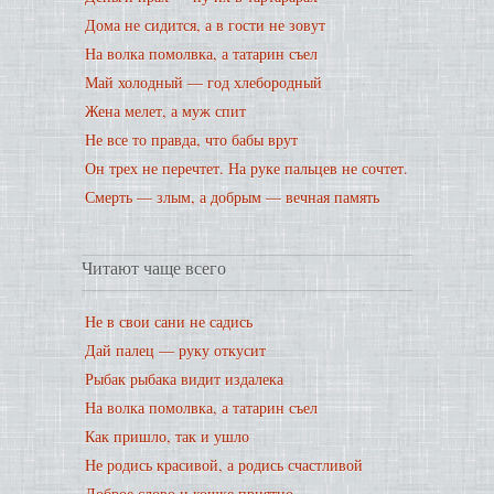
Дома не сидится, а в гости не зовут
На волка помолвка, а татарин съел
Май холодный — год хлебородный
Жена мелет, а муж спит
Не все то правда, что бабы врут
Он трех не перечтет. На руке пальцев не сочтет.
Смерть — злым, а добрым — вечная память
Читают чаще всего
Не в свои сани не садись
Дай палец — руку откусит
Рыбак рыбака видит издалека
На волка помолвка, а татарин съел
Как пришло, так и ушло
Не родись красивой, а родись счастливой
Доброе слово и кошке приятно