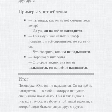
друг друга.
Примеры употребления
— Ты видел, как он на неё смотрит весь
вечер?
он на неё не наглядится
— Да уж,
.
— Она ему и чай нальёт, и шарф
поправит, и всё спрашивает, не устал ли
он.
она им не надышится
— Что говорить,
.
— Хорошая у них семья.
она им не
— Это сразу видно:
надышится, он на неё не наглядится
.
Итог
Поговорка «Она им не надышится. Он на неё не
наглядится» — о любви, которую не нужно
специально показывать. Она и так видна: в
глазах, в голосе, в заботе, в той тихой радости, с
которой люди бывают рядом друг с другом.