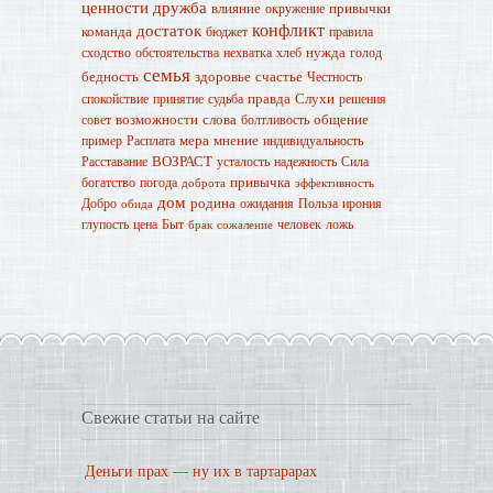
ценности
дружба
влияние
привычки
окружение
конфликт
достаток
команда
бюджет
правила
нужда
сходство
обстоятельства
нехватка
хлеб
голод
семья
бедность
здоровье
счастье
Честность
правда
Слухи
спокойствие
принятие
судьба
решения
возможности
слова
общение
совет
болтливость
мера
мнение
пример
Расплата
индивидуальность
ВОЗРАСТ
Расставание
усталость
надежность
Сила
привычка
богатство
погода
доброта
эффективность
дом
родина
Добро
ожидания
Польза
ирония
обида
глупость
цена
Быт
человек
ложь
брак
сожаление
Свежие статьи на сайте
Деньги прах — ну их в тартарарах