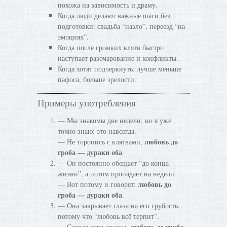
похожа на зависимость и драму.
Когда люди делают важные шаги без
подготовки: свадьба “назло”, переезд “на
эмоциях”.
Когда после громких клятв быстро
наступает разочарование и конфликты.
Когда хотят подчеркнуть: лучше меньше
пафоса, больше зрелости.
Примеры употребления
— Мы знакомы две недели, но я уже
точно знаю: это навсегда.
любовь до
— Не торопись с клятвами,
гроба — дураки оба
.
— Он постоянно обещает “до конца
жизни”, а потом пропадает на недели.
любовь до
— Вот потому и говорят:
гроба — дураки оба
.
— Она закрывает глаза на его грубость,
потому что “любовь всё терпит”.
любовь до гроба
— Слепая вера опасна,