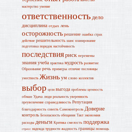
мастерство
умение
ответственность
дело
дисциплина
лень
отдых
осторожность
решение
ошибка
страх
решительность
действие
шанс
планирование
подготовка
порядок
настойчивость
последствия
риск
перемены
знания
учеба
мудрость
развитие
практика
речь
примеры
Образование
отличие
пословицы
Жизнь
ум
слово
уместность
коллектив
выбор
выгода
ценность
цели
проблемы
обман
Удача
люди
реальность
уверенность
Репутация
справедливость
преувеличение
Доверие
благодарность
Самоконтроль
совесть
контроль
экономия
Безопасность
обещания
Такт
деньги
поддержка
смелость
расходы
Критика
границы
жадность
помощь
надежда
трудности
стресс