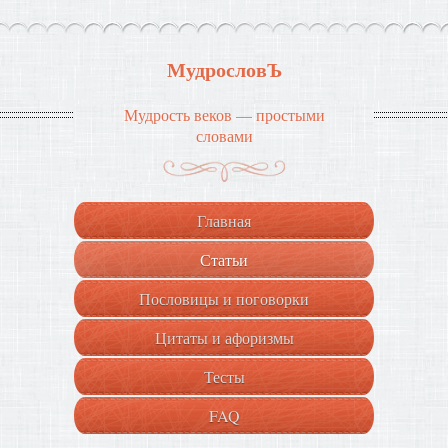
МудрословЪ
Мудрость веков — простыми
словами
Главная
Статьи
Пословицы и поговорки
Цитаты и афоризмы
Тесты
FAQ