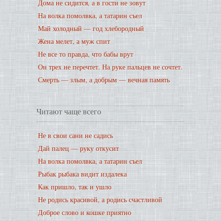
Дома не сидится, а в гости не зовут
На волка помолвка, а татарин съел
Май холодный — год хлебородный
Жена мелет, а муж спит
Не все то правда, что бабы врут
Он трех не перечтет. На руке пальцев не сочтет.
Смерть — злым, а добрым — вечная память
Читают чаще всего
Не в свои сани не садись
Дай палец — руку откусит
На волка помолвка, а татарин съел
Рыбак рыбака видит издалека
Как пришло, так и ушло
Не родись красивой, а родись счастливой
Доброе слово и кошке приятно