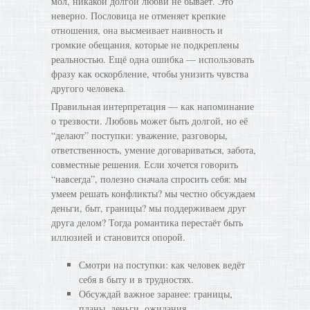
мол, никакой долгой любви не бывает. Это
неверно. Пословица не отменяет крепкие
отношения, она высмеивает наивность и
громкие обещания, которые не подкреплены
реальностью. Ещё одна ошибка — использовать
фразу как оскорбление, чтобы унизить чувства
другого человека.
Правильная интерпретация — как напоминание
о трезвости. Любовь может быть долгой, но её
“делают” поступки: уважение, разговоры,
ответственность, умение договариваться, забота,
совместные решения. Если хочется говорить
“навсегда”, полезно сначала спросить себя: мы
умеем решать конфликты? мы честно обсуждаем
деньги, быт, границы? мы поддерживаем друг
друга делом? Тогда романтика перестаёт быть
иллюзией и становится опорой.
Смотри на поступки: как человек ведёт
себя в быту и в трудностях.
Обсуждай важное заранее: границы,
планы, деньги, ожидания.