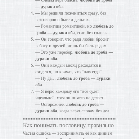
— дураки оба
.
— Мы решили пожениться сразу, без
разговоров о быте и деньгах.
любовь до
— Романтика романтикой, но
гроба — дураки оба
, если без головы.
— Он говорит, что ради любви бросит
работу и друзей, лишь бы быть рядом.
любовь до гроба —
— Это уже перебор,
дураки оба
.
— Они каждый месяц расходятся и
сходятся, но кричат, что “навсегда”.
любовь до гроба — дураки
— Ну да…
оба
.
— Я верю каждому его “всё будет
идеально”, хотя он ничего не делает.
любовь до гроба —
— Осторожнее:
дураки оба
, когда верят словам без дел.
Как понимать пословицу правильно
Частая ошибка — воспринимать её как цинизм: