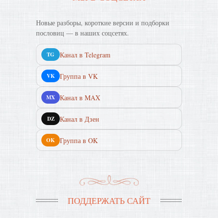
Новые разборы, короткие версии и подборки
пословиц — в наших соцсетях.
Канал в Telegram
TG
Группа в VK
VK
Канал в MAX
MX
Канал в Дзен
DZ
Группа в OK
OK
ПОДДЕРЖАТЬ САЙТ