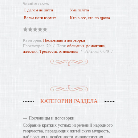
Читайте также:
С делом не шути
Ума палата
Волка ноги кормят
Кто в лес, кто по дрова
Категория
:
Пословицы и поговорки
Просмотров
:
79
Теги
:
обещания
,
романтика
,
иллюзии
,
Трезвость
,
отношения
Рейтинг
:
0.0
/
0
КАТЕГОРИИ РАЗДЕЛА
Пословицы и поговорки
Собрание кратких устных изречений народного
творчества, передающих житейскую мудрость,
наблюдения и особенности мировоззрения.