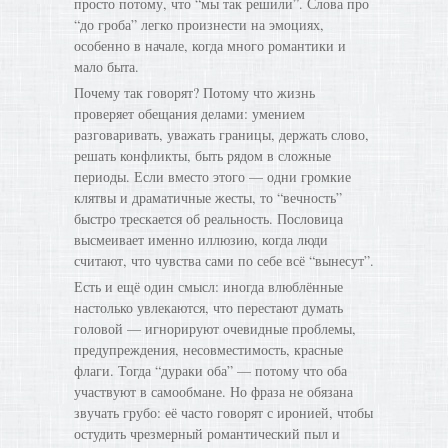
просто потому, что “мы так решили”. Слова про
“до гроба” легко произнести на эмоциях,
особенно в начале, когда много романтики и
мало быта.
Почему так говорят? Потому что жизнь
проверяет обещания делами: умением
разговаривать, уважать границы, держать слово,
решать конфликты, быть рядом в сложные
периоды. Если вместо этого — одни громкие
клятвы и драматичные жесты, то “вечность”
быстро трескается об реальность. Пословица
высмеивает именно иллюзию, когда люди
считают, что чувства сами по себе всё “вынесут”.
Есть и ещё один смысл: иногда влюблённые
настолько увлекаются, что перестают думать
головой — игнорируют очевидные проблемы,
предупреждения, несовместимость, красные
флаги. Тогда “дураки оба” — потому что оба
участвуют в самообмане. Но фраза не обязана
звучать грубо: её часто говорят с иронией, чтобы
остудить чрезмерный романтический пыл и