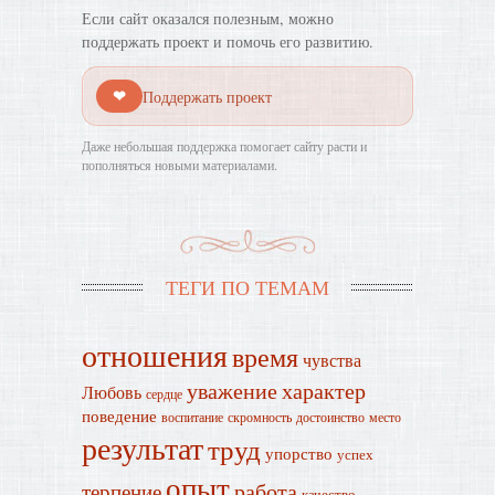
Если сайт оказался полезным, можно
поддержать проект и помочь его развитию.
❤
Поддержать проект
Даже небольшая поддержка помогает сайту расти и
пополняться новыми материалами.
ТЕГИ ПО ТЕМАМ
отношения
время
чувства
уважение
характер
Любовь
сердце
поведение
воспитание
скромность
достоинство
место
результат
труд
упорство
успех
опыт
работа
терпение
качество