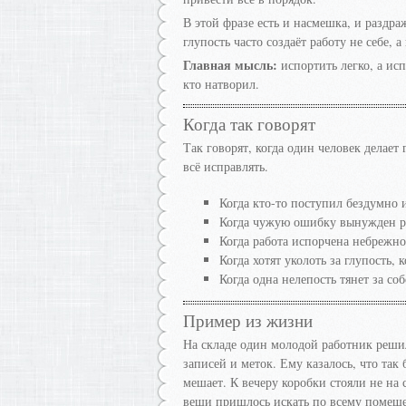
В этой фразе есть и насмешка, и раздраж
глупость часто создаёт работу не себе, 
Главная мысль:
испортить легко, а исп
кто натворил.
Когда так говорят
Так говорят, когда один человек делает
всё исправлять.
Когда кто-то поступил бездумно и
Когда чужую ошибку вынужден ра
Когда работа испорчена небрежно
Когда хотят уколоть за глупость, 
Когда одна нелепость тянет за со
Пример из жизни
На складе один молодой работник решил,
записей и меток. Ему казалось, что так 
мешает. К вечеру коробки стояли не на 
вещи пришлось искать по всему помещ