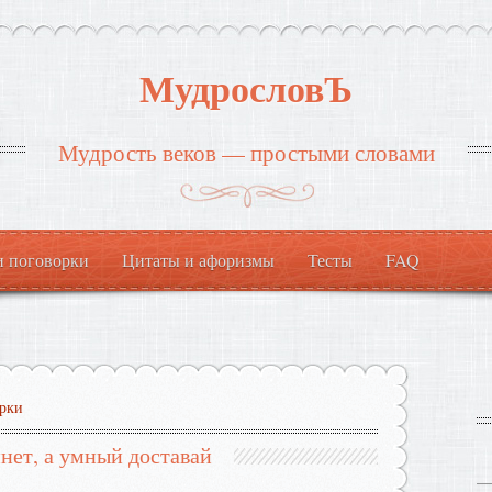
МудрословЪ
Мудрость веков — простыми словами
и поговорки
Цитаты и афоризмы
Тесты
FAQ
рки
нет, а умный доставай