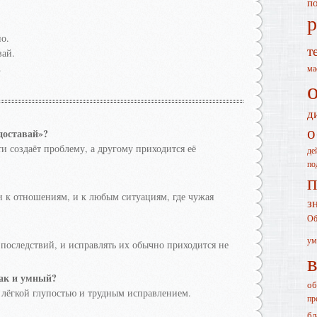
п
р
но.
т
вай.
.
ма
д
о
доставай»?
ти создаёт проблему, а другому приходится её
де
по
п
и к отношениям, и к любым ситуациям, где чужая
з
Об
ум
з последствий, и исправлять их обычно приходится не
рак и умный?
об
 лёгкой глупостью и трудным исправлением.
пр
бл