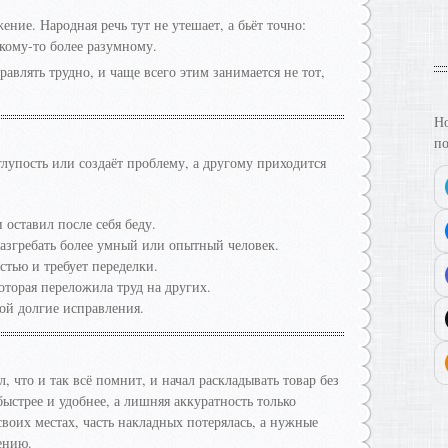
ение. Народная речь тут не утешает, а бьёт точно:
а кому-то более разумному.
равлять трудно, и чаще всего этим занимается не тот,
Но
по
 глупость или создаёт проблему, а другому приходится
 оставил после себя беду.
згребать более умный или опытный человек.
стью и требует переделки.
которая переложила труд на других.
бой долгие исправления.
 что и так всё помнит, и начал раскладывать товар без
быстрее и удобнее, а лишняя аккуратность только
своих местах, часть накладных потерялась, а нужные
ению.