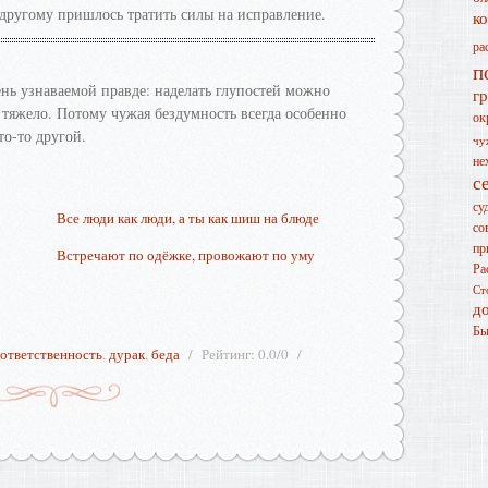
а другому пришлось тратить силы на исправление.
к
ра
п
ень узнаваемой правде: наделать глупостей можно
г
и тяжело. Потому чужая бездумность всегда особенно
ок
то-то другой.
чу
не
с
су
Все люди как люди, а ты как шиш на блюде
со
пр
Встречают по одёжке, провожают по уму
Ра
Ст
д
Бы
ответственность
,
дурак
,
беда
Рейтинг
:
0.0
/
0