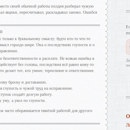
место своей обычной работы полдня разбирал чужую
вал ящики, пересчитывал, раскладывал заново. Ошибся
Ес
о
по
 только к буквальному смыслу: будто кто-то что-то
 смысл гораздо шире. Она о последствиях глупости и о
правление.
о безответственности и расплате. Не всякая ошибка в
Да
 действует без головы, последствия всё равно кому-то
по
то делает тот, кто умнее, терпеливее и ответственнее.
ному броску и доставанию.
я глупость и чужой труд на исправление.
ступок создаёт долгую работу.
уму, а укол по глупости.
 часто оборачивается тяжёлой работой для другого
Л