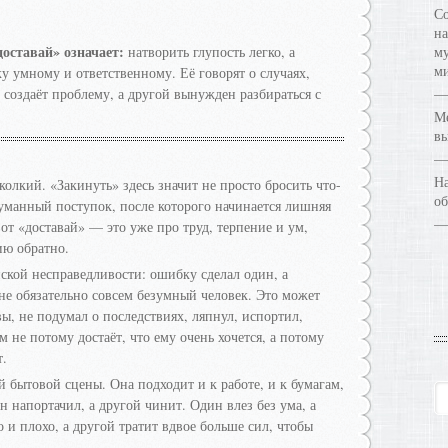
Со
на
оставай» означает:
натворить глупость легко, а
му
ми
у умному и ответственному. Её говорят о случаях,
 создаёт проблему, а другой вынужден разбираться с
Ме
в
На
олкий. «Закинуть» здесь значит не просто бросить что-
об
бдуманный поступок, после которого начинается лишняя
от «доставай» — это уже про труд, терпение и ум,
ию обратно.
ской несправедливости: ошибку сделал один, а
 не обязательно совсем безумный человек. Это может
вы, не подумал о последствиях, ляпнул, испортил,
м не потому достаёт, что ему очень хочется, а потому
т.
бытовой сцены. Она подходит и к работе, и к бумагам,
н напортачил, а другой чинит. Один влез без ума, а
 и плохо, а другой тратит вдвое больше сил, чтобы