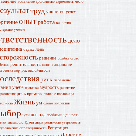
оведение
воспитание
достоинство
скромность
место
езультат
труд
упорство
успех
опыт
работа
ерпение
качество
стерство
умение
ответственность
дело
исциплина
лень
отдых
сторожность
решение
ошибка
страх
решительность
йствие
шанс
планирование
дготовка
порядок
настойчивость
оследствия
риск
перемены
нания
учеба
мудрость
развитие
практика
речь
примеры
разование
отличие
пословицы
Жизнь
ум
слово
естность
коллектив
выбор
выгода
ценность
цели
проблемы
ман
Удача
люди
реальность
уверенность
внешность
Репутация
справедливость
еувеличение
Доверие
агодарность
Самоконтроль
совесть