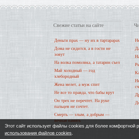
Свежие статьи на сайте
Чи
Деньги прах — ну их в тартарарах
Не
Дома не сидится, а в гости не
Д
зовут
На
На волка помолвка, а татарин съел
Р
Май холодный — год
К
хлебородный
Не
Жена мелет, а муж спит
с
Не все то правда, что бабы врут
Д
Он трех не перечтет. На руке
Д
пальцев не сочтет.
Смерть — злым, а добрым —
вечная память
Этот сайт использует файлы cookies для более комфортной 
использования файлов cookies
.