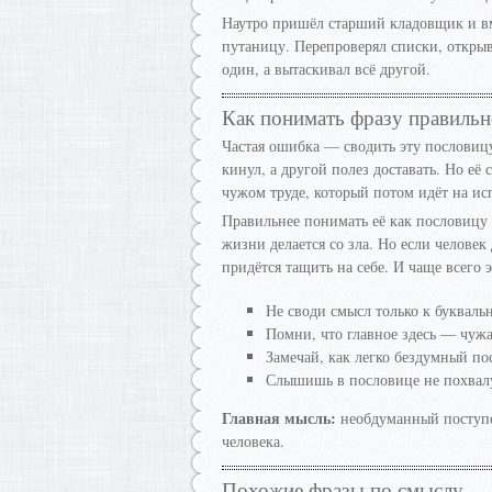
Наутро пришёл старший кладовщик и в
путаницу. Перепроверял списки, откры
один, а вытаскивал всё другой.
Как понимать фразу правильн
Частая ошибка — сводить эту пословицу
кинул, а другой полез доставать. Но её
чужом труде, который потом идёт на ис
Правильнее понимать её как пословицу 
жизни делается со зла. Но если человек
придётся тащить на себе. И чаще всего э
Не своди смысл только к букваль
Помни, что главное здесь — чужа
Замечай, как легко бездумный по
Слышишь в пословице не похвалу 
Главная мысль:
необдуманный поступок
человека.
Похожие фразы по смыслу