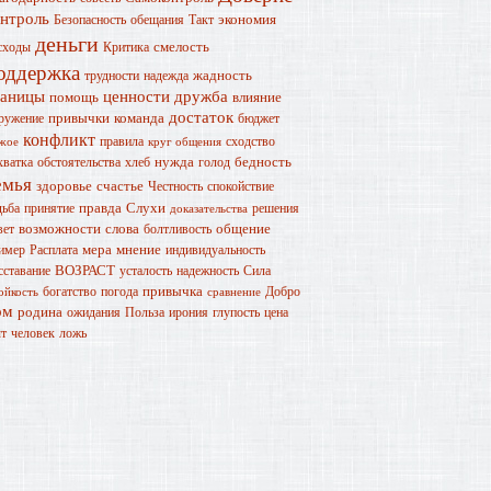
онтроль
экономия
Безопасность
обещания
Такт
деньги
смелость
сходы
Критика
оддержка
жадность
трудности
надежда
раницы
ценности
дружба
помощь
влияние
достаток
привычки
команда
ружение
бюджет
конфликт
правила
сходство
жое
круг общения
нужда
бедность
хватка
обстоятельства
хлеб
голод
емья
здоровье
счастье
Честность
спокойствие
правда
Слухи
дьба
принятие
решения
доказательства
возможности
слова
общение
вет
болтливость
мера
мнение
имер
Расплата
индивидуальность
ВОЗРАСТ
сставание
усталость
надежность
Сила
привычка
богатство
погода
Добро
ойкость
сравнение
ом
родина
ожидания
Польза
ирония
глупость
цена
т
человек
ложь