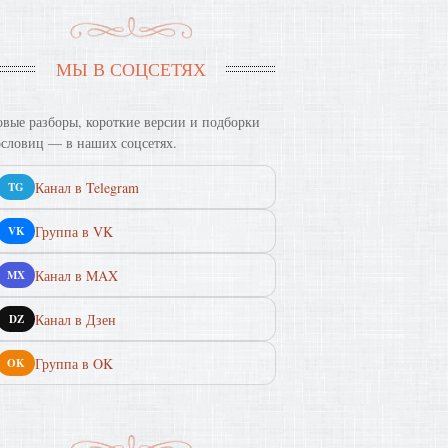
МЫ В СОЦСЕТЯХ
вые разборы, короткие версии и подборки
словиц — в наших соцсетях.
Канал в Telegram
TG
Группа в VK
VK
Канал в MAX
MX
Канал в Дзен
DZ
Группа в OK
OK