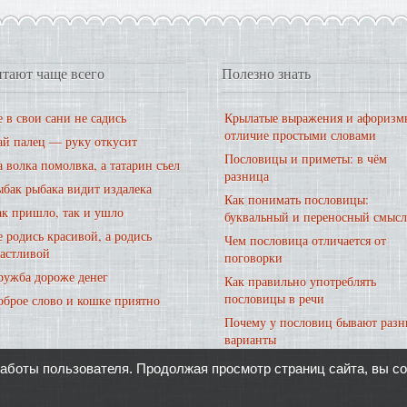
тают чаще всего
Полезно знать
 в свои сани не садись
Крылатые выражения и афоризм
отличие простыми словами
ай палец — руку откусит
Пословицы и приметы: в чём
 волка помолвка, а татарин съел
разница
ыбак рыбака видит издалека
Как понимать пословицы:
ак пришло, так и ушло
буквальный и переносный смысл
 родись красивой, а родись
Чем пословица отличается от
частливой
поговорки
ружба дороже денег
Как правильно употреблять
пословицы в речи
оброе слово и кошке приятно
Почему у пословиц бывают разн
варианты
работы пользователя. Продолжая просмотр страниц сайта, вы с