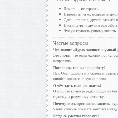
Ломать — не строить.
Напортить легко, исправить труд
Один натворил, другой расхлёбы
Пустил дурь, а другим разгребать
Чужую глупость умному чинить.
Частые вопросы
Что значит «Дурак закинет, а умный 
Это значит, что один человек по глупос
исправлять.
Пословица только про работу?
Нет. Она подходит и к бытовым делам, 
ошибка ложится на чужие плечи.
О чём здесь главная мысль?
О том, что глупость редко обходится бе
глупому, а разумному человеку.
Почему здесь противопоставлены ду
Чтобы сильнее показать контраст между
Когда её уместно говорить?