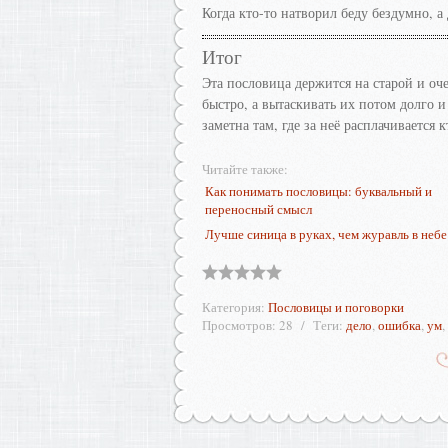
Когда кто-то натворил беду бездумно, 
Итог
Эта пословица держится на старой и оч
быстро, а вытаскивать их потом долго 
заметна там, где за неё расплачивается к
Читайте также:
Как понимать пословицы: буквальный и
переносный смысл
Лучше синица в руках, чем журавль в небе
Категория
:
Пословицы и поговорки
Просмотров
:
28
Теги
:
дело
,
ошибка
,
ум
,