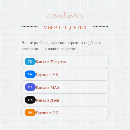
МЫ В СОЦСЕТЯХ
Новые разборы, короткие версии и подборки
пословиц — в наших соцсетях.
Канал в Telegram
TG
Группа в VK
VK
Канал в MAX
MX
Канал в Дзен
DZ
Группа в OK
OK