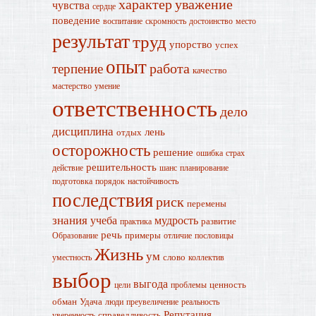
характер
уважение
чувства
сердце
поведение
воспитание
скромность
достоинство
место
результат
труд
упорство
успех
опыт
работа
терпение
качество
мастерство
умение
ответственность
дело
дисциплина
лень
отдых
осторожность
решение
ошибка
страх
решительность
действие
шанс
планирование
подготовка
порядок
настойчивость
последствия
риск
перемены
знания
учеба
мудрость
развитие
практика
речь
примеры
Образование
отличие
пословицы
Жизнь
ум
слово
уместность
коллектив
выбор
выгода
ценность
цели
проблемы
обман
Удача
люди
преувеличение
реальность
Репутация
справедливость
уверенность