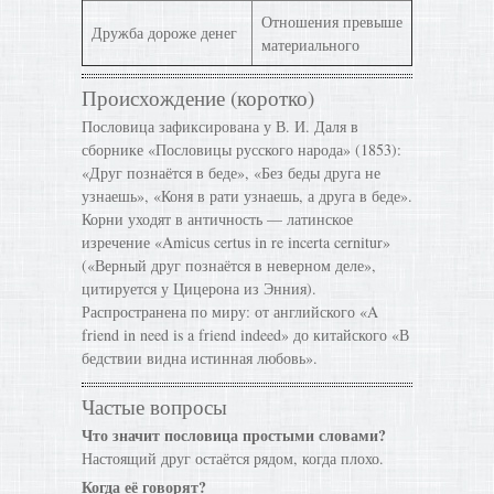
Отношения превыше
Дружба дороже денег
материального
Происхождение (коротко)
Пословица зафиксирована у В. И. Даля в
сборнике «Пословицы русского народа» (1853):
«Друг познаётся в беде», «Без беды друга не
узнаешь», «Коня в рати узнаешь, а друга в беде».
Корни уходят в античность — латинское
изречение «Amicus certus in re incerta cernitur»
(«Верный друг познаётся в неверном деле»,
цитируется у Цицерона из Энния).
Распространена по миру: от английского «A
friend in need is a friend indeed» до китайского «В
бедствии видна истинная любовь».
Частые вопросы
Что значит пословица простыми словами?
Настоящий друг остаётся рядом, когда плохо.
Когда её говорят?