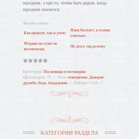
праздник, а про то, чтобы быть рядом, когда
праздник кончился.
Читайте также:
Язык болтает, а голова
Как пришло, так и ушло
отвечает
Моряка на суше не
Не доел, так долежу
воспитаешь
Категория
:
Пословицы и поговорки
Просмотров
:
79
Теги
:
отношения
,
Доверие
,
дружба
,
бедa
,
поддержка
Рейтинг
:
0.0
/
0
КАТЕГОРИИ РАЗДЕЛА