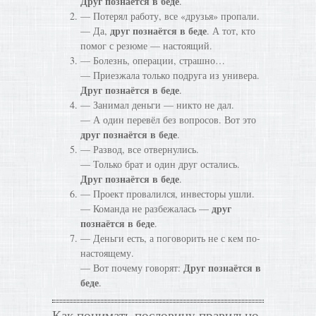
Друг познаётся в беде
.
— Потерял работу, все «друзья» пропали.
друг познаётся в беде
— Да,
. А тот, кто
помог с резюме — настоящий.
— Болезнь, операции, страшно…
— Приезжала только подруга из универа.
Друг познаётся в беде
.
— Занимал деньги — никто не дал.
— А один перевёл без вопросов. Вот это
друг познаётся в беде
.
— Развод, все отвернулись.
— Только брат и один друг остались.
Друг познаётся в беде
.
— Проект провалился, инвесторы ушли.
друг
— Команда не разбежалась —
познаётся в беде
.
— Деньги есть, а поговорить не с кем по-
настоящему.
Друг познаётся в
— Вот почему говорят:
беде
.
Как понимать пословицу правильно