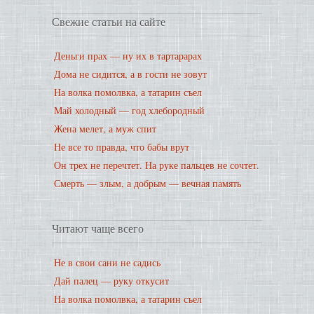
Свежие статьи на сайте
Деньги прах — ну их в тартарарах
Дома не сидится, а в гости не зовут
На волка помолвка, а татарин съел
Май холодный — год хлебородный
Жена мелет, а муж спит
Не все то правда, что бабы врут
Он трех не перечтет. На руке пальцев не сочтет.
Смерть — злым, а добрым — вечная память
Читают чаще всего
Не в свои сани не садись
Дай палец — руку откусит
На волка помолвка, а татарин съел