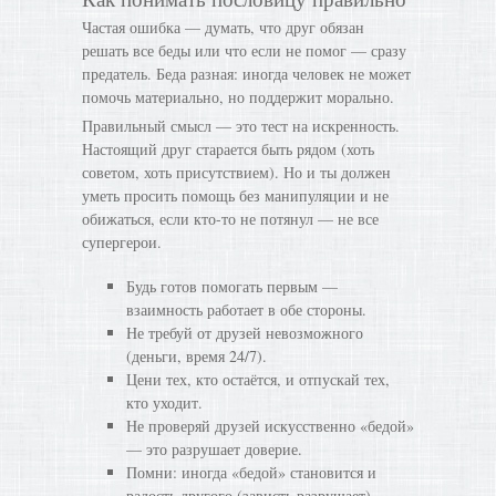
Частая ошибка — думать, что друг обязан
решать все беды или что если не помог — сразу
предатель. Беда разная: иногда человек не может
помочь материально, но поддержит морально.
Правильный смысл — это тест на искренность.
Настоящий друг старается быть рядом (хоть
советом, хоть присутствием). Но и ты должен
уметь просить помощь без манипуляции и не
обижаться, если кто-то не потянул — не все
супергерои.
Будь готов помогать первым —
взаимность работает в обе стороны.
Не требуй от друзей невозможного
(деньги, время 24/7).
Цени тех, кто остаётся, и отпускай тех,
кто уходит.
Не проверяй друзей искусственно «бедой»
— это разрушает доверие.
Помни: иногда «бедой» становится и
радость другого (зависть разрушает).