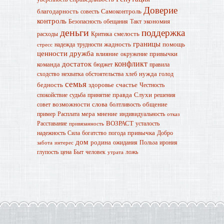
Доверие
благодарность
Самоконтроль
совесть
контроль
экономия
Безопасность
обещания
Такт
деньги
поддержка
смелость
расходы
Критика
границы
жадность
помощь
надежда
трудности
стресс
ценности
дружба
влияние
привычки
окружение
конфликт
достаток
команда
бюджет
правила
нужда
сходство
нехватка
обстоятельства
хлеб
голод
семья
бедность
здоровье
счастье
Честность
правда
Слухи
спокойствие
судьба
принятие
решения
возможности
слова
общение
совет
болтливость
мера
мнение
пример
Расплата
индивидуальность
отказ
ВОЗРАСТ
Расставание
усталость
привязанность
привычка
надежность
Сила
богатство
погода
Добро
дом
родина
ожидания
Польза
ирония
забота
интерес
глупость
цена
Быт
человек
ложь
утрата