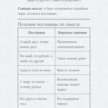
Главная мысль:
в беде отсеиваются случайные
люди, остаются настоящие.
Похожие пословицы по смыслу
Пословица
Короткое значение
Старый друг лучше
Проверенные
новых двух
отношения ценнее
Не имей сто рублей, а
Связи важнее денег
имей сто друзей
Один в поле не воин
Вместе сильнее
Коллективная
С миру по нитке —
помощь творит
голому рубаха
чудеса
Без друга и жизнь
Без поддержки
туга
тяжело