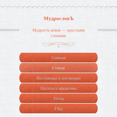
МудрословЪ
Мудрость веков — простыми
словами
Главная
Статьи
Пословицы и поговорки
Цитаты и афоризмы
Тесты
FAQ