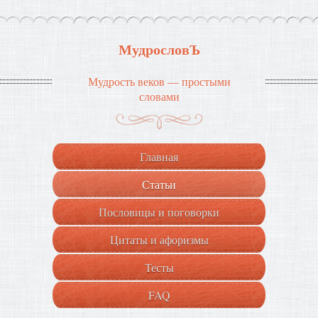
МудрословЪ
Мудрость веков — простыми
словами
Главная
Статьи
Пословицы и поговорки
Цитаты и афоризмы
Тесты
FAQ