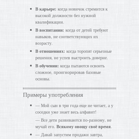
В карьере:
когда новичок стремится к
высокой должности без нужной
квалификации.
В воспитании:
когда от детей требуют
навыков, не соответствующих их
возрасту.
В отношениях:
когда торопят серьезные
решения, не успев выстроить доверие.
В обучении:
когда пытаются освоить
сложное, проигнорировав базовые
основы.
Примеры употребления
— Мой сын в три года еще не читает, а у
соседки уже знает весь алфавит!
— Все дети развиваются по-разному, не
Всякому овощу своё время
мучай его.
.
— Давай запустим продажи завтра,