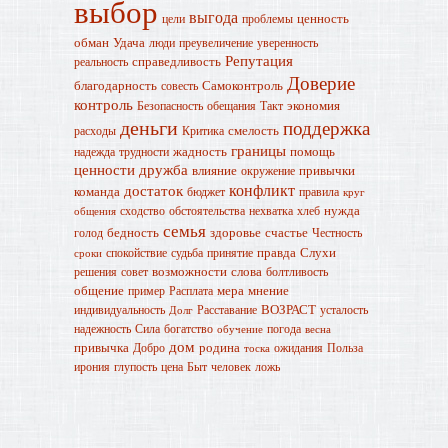
выбор
выгода
ценность
цели
проблемы
обман
Удача
люди
преувеличение
уверенность
Репутация
справедливость
реальность
Доверие
благодарность
Самоконтроль
совесть
контроль
экономия
Безопасность
обещания
Такт
деньги
поддержка
смелость
расходы
Критика
границы
жадность
помощь
надежда
трудности
ценности
дружба
влияние
привычки
окружение
конфликт
достаток
команда
бюджет
правила
круг
нужда
сходство
обстоятельства
нехватка
хлеб
общения
семья
бедность
здоровье
счастье
голод
Честность
правда
Слухи
спокойствие
судьба
принятие
сроки
возможности
слова
решения
совет
болтливость
общение
мера
мнение
пример
Расплата
ВОЗРАСТ
индивидуальность
Расставание
усталость
Долг
надежность
Сила
богатство
погода
обучение
весна
дом
привычка
родина
Добро
ожидания
Польза
тоска
ирония
глупость
цена
Быт
человек
ложь