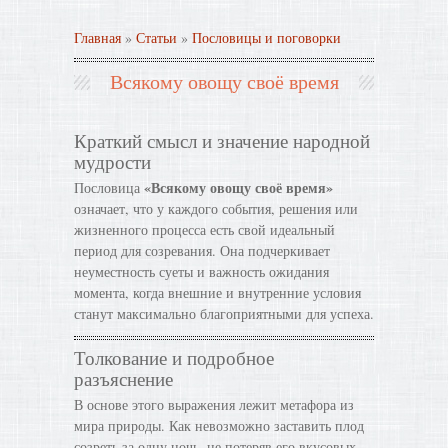
Главная
»
Статьи
»
Пословицы и поговорки
Всякому овощу своё время
Краткий смысл и значение народной
мудрости
«Всякому овощу своё время»
Пословица
означает, что у каждого события, решения или
жизненного процесса есть свой идеальный
период для созревания. Она подчеркивает
неуместность суеты и важность ожидания
момента, когда внешние и внутренние условия
станут максимально благоприятными для успеха.
Толкование и подробное
разъяснение
В основе этого выражения лежит метафора из
мира природы. Как невозможно заставить плод
созреть за одну ночь, не потеряв его вкусовых