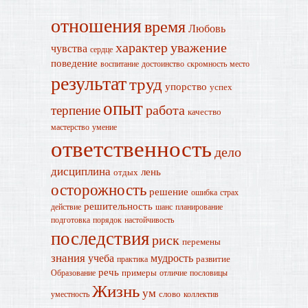
отношения
время
Любовь
характер
уважение
чувства
сердце
поведение
воспитание
достоинство
скромность
место
результат
труд
упорство
успех
опыт
работа
терпение
качество
мастерство
умение
ответственность
дело
дисциплина
лень
отдых
осторожность
решение
ошибка
страх
решительность
действие
шанс
планирование
подготовка
порядок
настойчивость
последствия
риск
перемены
знания
учеба
мудрость
развитие
практика
речь
примеры
Образование
отличие
пословицы
Жизнь
ум
слово
уместность
коллектив