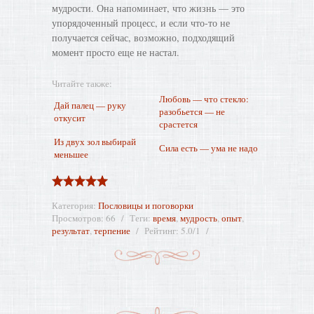
мудрости. Она напоминает, что жизнь — это
упорядоченный процесс, и если что-то не
получается сейчас, возможно, подходящий
момент просто еще не настал.
Читайте также:
Любовь — что стекло:
Дай палец — руку
разобьется — не
откусит
срастется
Из двух зол выбирай
Сила есть — ума не надо
меньшее
Категория
:
Пословицы и поговорки
Просмотров
:
66
Теги
:
время
,
мудрость
,
опыт
,
результат
,
терпение
Рейтинг
:
5.0
/
1