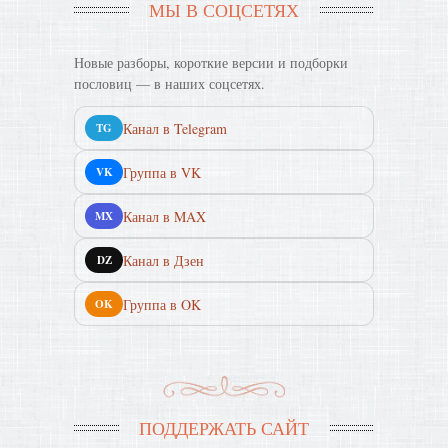
МЫ В СОЦСЕТЯХ
Новые разборы, короткие версии и подборки
пословиц — в наших соцсетях.
Канал в Telegram
TG
Группа в VK
VK
Канал в MAX
MX
Канал в Дзен
DZ
Группа в OK
OK
ПОДДЕРЖАТЬ САЙТ