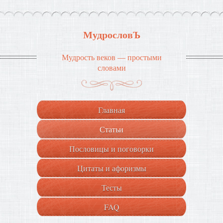
МудрословЪ
Мудрость веков — простыми
словами
Главная
Статьи
Пословицы и поговорки
Цитаты и афоризмы
Тесты
FAQ