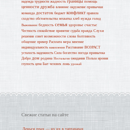
границы
жадность
помощь
надежда
трудности
ценности
дружба
влияние
привычки
окружение
конфликт
достаток
команда
бюджет
правила
нужда
сходство
обстоятельства
нехватка
хлеб
голод
семья
бедность
здоровье
счастье
Выживание
правда
Слухи
Честность
спокойствие
принятие
судьба
возможности
слова
решения
совет
болтливость
общение
мера
мнение
пример
Расплата
ВОЗРАСТ
индивидуальность
Расставание
накопления
привычка
усталость
надежность
Сила
богатство
погода
дом
родина
Добро
ожидания
Польза
ирония
Ностальгия
глупость
цена
Быт
человек
ложь
урожай
Свежие статьи на сайте
Деньги прах — ну их в тартарарах