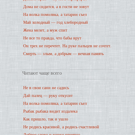
Дома не сидится, а в гости не зовут
На волка помолвка, а татарин съел
Май холодный — год хлебородный
Жена мелет, а муж спит
Не все то правда, что бабы врут
Он трех не перечтет. На руке пальцев не сочтет.
Смерть — злым, а добрым — вечная память
Читают чаще всего
Не в свои сани не садись
Дай палец — руку откусит
На волка помолвка, а татарин съел
Рыбак рыбака видит издалека
Как пришло, так и ушло
Не родись красивой, а родись счастливой
Доброе слово и кошке приятно