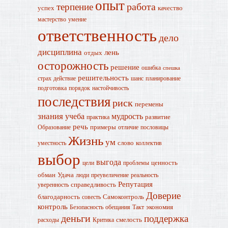
опыт
работа
терпение
успех
качество
мастерство
умение
ответственность
дело
дисциплина
лень
отдых
осторожность
решение
ошибка
спешка
решительность
страх
действие
шанс
планирование
подготовка
порядок
настойчивость
последствия
риск
перемены
знания
учеба
мудрость
развитие
практика
речь
примеры
Образование
отличие
пословицы
Жизнь
ум
слово
уместность
коллектив
выбор
выгода
ценность
цели
проблемы
обман
Удача
люди
преувеличение
реальность
Репутация
справедливость
уверенность
Доверие
благодарность
Самоконтроль
совесть
контроль
экономия
Безопасность
обещания
Такт
деньги
поддержка
смелость
расходы
Критика