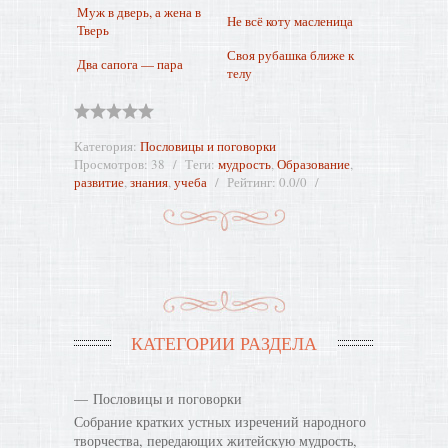
Муж в дверь, а жена в
Не всё коту масленица
Тверь
Своя рубашка ближе к
Два сапога — пара
телу
Категория
:
Пословицы и поговорки
Просмотров
:
38
Теги
:
мудрость
,
Образование
,
развитие
,
знания
,
учеба
Рейтинг
:
0.0
/
0
КАТЕГОРИИ РАЗДЕЛА
Пословицы и поговорки
Собрание кратких устных изречений народного
творчества, передающих житейскую мудрость,