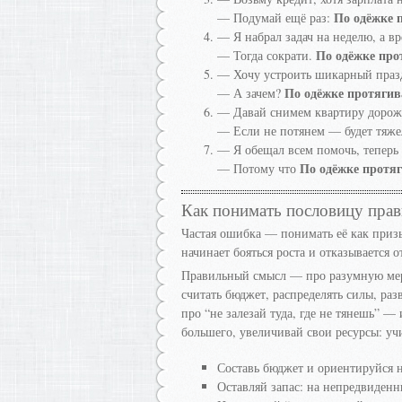
По одёжке 
— Подумай ещё раз:
— Я набрал задач на неделю, а вр
По одёжке про
— Тогда сократи.
— Хочу устроить шикарный празд
По одёжке протяги
— А зачем?
— Давай снимем квартиру дороже
— Если не потянем — будет тяж
— Я обещал всем помочь, теперь 
По одёжке протя
— Потому что
Как понимать пословицу пра
Частая ошибка — понимать её как призы
начинает бояться роста и отказывается 
Правильный смысл — про разумную меру
считать бюджет, распределять силы, раз
про “не залезай туда, где не тянешь” —
большего, увеличивай свои ресурсы: уч
Составь бюджет и ориентируйся 
Оставляй запас: на непредвиден