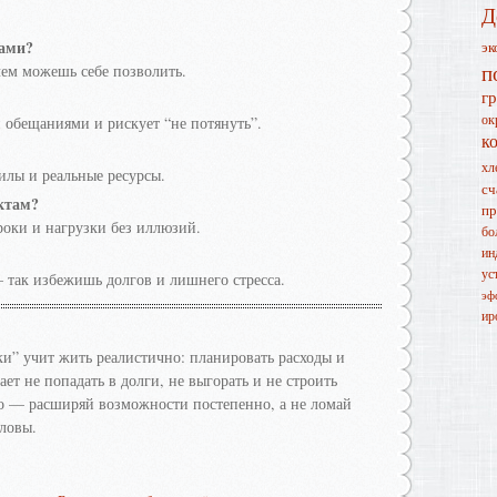
Д
вами?
эк
п
чем можешь себе позволить.
г
ок
и обещаниями и рискует “не потянуть”.
к
хл
силы и реальные ресурсы.
сч
ктам?
пр
роки и нагрузки без иллюзий.
бо
ин
ус
так избежишь долгов и лишнего стресса.
эф
ир
и” учит жить реалистично: планировать расходы и
ет не попадать в долги, не выгорать и не строить
го — расширяй возможности постепенно, а не ломай
ловы.