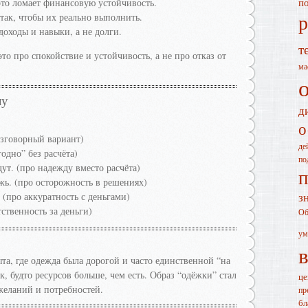
это ломает финансовую устойчивость.
п
р
так, чтобы их реально выполнить.
оходы и навыки, а не долги.
т
о про спокойствие и устойчивость, а не про отказ от
ма
лу
д
о
азговорный вариант)
де
одно” без расчёта)
по
дут. (про надежду вместо расчёта)
п
жь. (про осторожность в решениях)
з
 (про аккуратность с деньгами)
ственность за деньги)
Об
ум
а, где одежда была дорогой и часто единственной “на
, будто ресурсов больше, чем есть. Образ “одёжки” стал
це
еланий и потребностей.
пр
бл