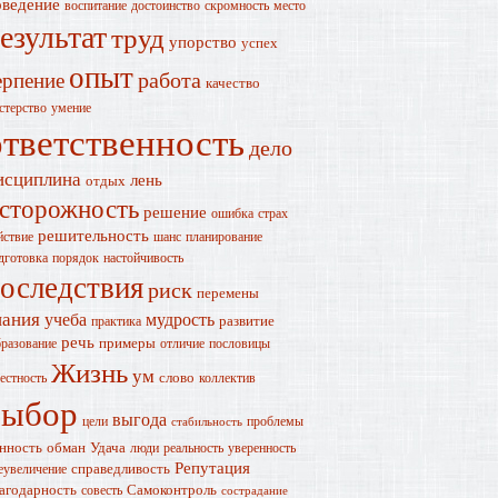
оведение
воспитание
достоинство
скромность
место
езультат
труд
упорство
успех
опыт
работа
ерпение
качество
стерство
умение
ответственность
дело
исциплина
лень
отдых
сторожность
решение
ошибка
страх
решительность
йствие
шанс
планирование
дготовка
порядок
настойчивость
оследствия
риск
перемены
нания
учеба
мудрость
развитие
практика
речь
примеры
разование
отличие
пословицы
Жизнь
ум
слово
естность
коллектив
выбор
выгода
цели
проблемы
стабильность
нность
обман
Удача
люди
реальность
уверенность
Репутация
справедливость
еувеличение
агодарность
Самоконтроль
совесть
сострадание