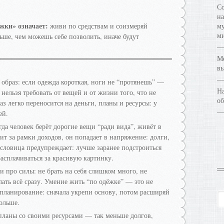
Со
на
жки» означает:
живи по средствам и соизмеряй
му
ми
ьше, чем можешь себе позволить, иначе будут
Ме
в
образ: если одежда короткая, ноги не “протянешь” —
На
 нельзя требовать от вещей и от жизни того, что не
об
аз легко переносится на деньги, планы и ресурсы: у
ей.
да человек берёт дорогие вещи “ради вида”, живёт в
ит за рамки доходов, он попадает в напряжение: долги,
словица предупреждает: лучше заранее подстроиться
расплачиваться за красивую картинку.
и про силы: не брать на себя слишком много, не
лать всё сразу. Умение жить “по одёжке” — это не
е планирование: сначала укрепи основу, потом расширяй
больше.
планы со своими ресурсами — так меньше долгов,