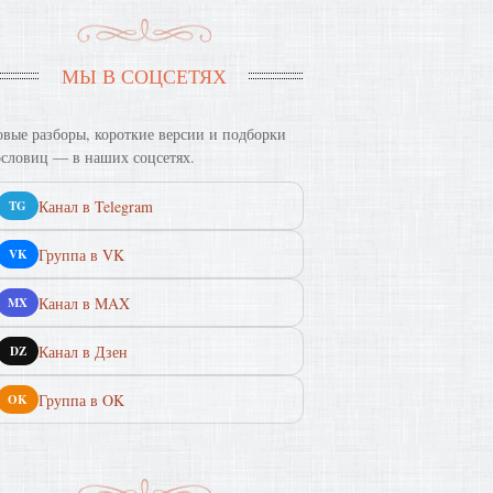
МЫ В СОЦСЕТЯХ
вые разборы, короткие версии и подборки
словиц — в наших соцсетях.
Канал в Telegram
TG
Группа в VK
VK
Канал в MAX
MX
Канал в Дзен
DZ
Группа в OK
OK