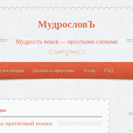
МудрословЪ
Мудрость веков — простыми словами
и поговорки
Цитаты и афоризмы
Тесты
FAQ
рки
ке протягивай ножки