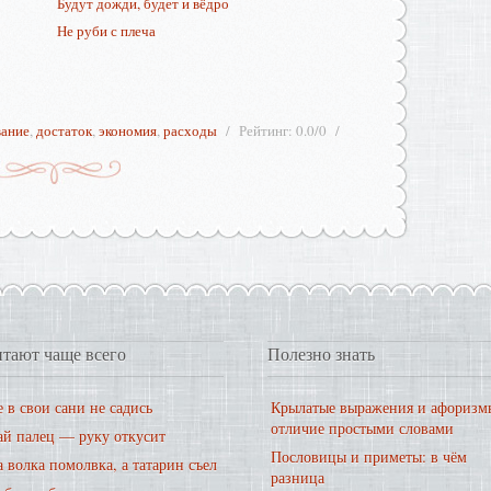
Будут дожди, будет и вёдро
Не руби с плеча
вание
,
достаток
,
экономия
,
расходы
Рейтинг
:
0.0
/
0
тают чаще всего
Полезно знать
 в свои сани не садись
Крылатые выражения и афоризм
отличие простыми словами
ай палец — руку откусит
Пословицы и приметы: в чём
 волка помолвка, а татарин съел
разница