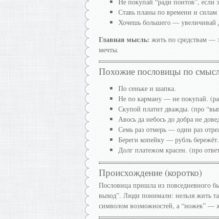
Не покупай “ради понтов”, если 
Ставь планы по времени и силам 
Хочешь большего — увеличивай д
Главная мысль:
жить по средствам — эт
мечты.
Похожие пословицы по смыс
По сеньке и шапка.
Не по карману — не покупай. (р
Скупой платит дважды. (про “выг
Авось да небось до добра не дове
Семь раз отмерь — один раз отре
Береги копейку — рубль бережёт.
Долг платежом красен. (про ответ
Происхождение (коротко)
Пословица пришла из повседневного быт
выход”. Люди понимали: нельзя жить так
символом возможностей, а “ножек” — ж