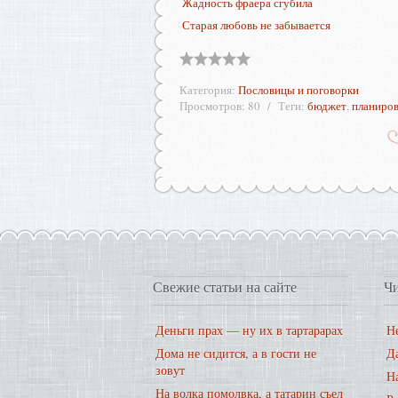
Жадность фраера сгубила
Старая любовь не забывается
Категория
:
Пословицы и поговорки
Просмотров
:
80
Теги
:
бюджет
,
планиро
Свежие статьи на сайте
Чи
Деньги прах — ну их в тартарарах
Не
Дома не сидится, а в гости не
Д
зовут
На
На волка помолвка, а татарин съел