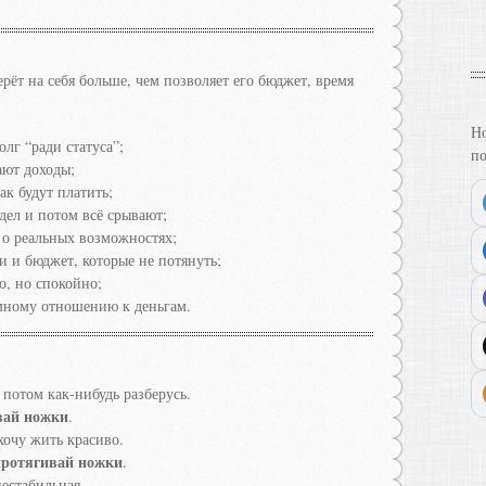
ерёт на себя больше, чем позволяет его бюджет, время
Но
лг “ради статуса”;
по
ают доходы;
ак будут платить;
дел и потом всё срывают;
ая о реальных возможностях;
и и бюджет, которые не потянуть;
о, но спокойно;
умному отношению к деньгам.
потом как-нибудь разберусь.
вай ножки
.
хочу жить красиво.
протягивай ножки
.
нестабильная.