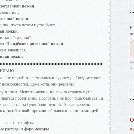
протягивай ножки
.
емени нет.
тягивай ножки
.
ник, пусть потом пусто будет.
Ес
вай ножки
.
по
, зато “красиво”.
По одёжке протягивай ножки
ело.
.
сам завалился.
гивай ножки
.
Да
по
вильно
в “не мечтай и не стремись к лучшему”. Тогда человек
от возможностей, даже когда они реальны.
 и план. Мечтать можно, но важно строить путь:
виваться постепенно. Пословица не про “будь бедным”, а
 иначе расплата будет болезненной. А если хочешь
ись, зарабатывай, прокачивай навыки, копи, планируй.
на реальные цифры.
ч
ные расходы и форс-мажоры.