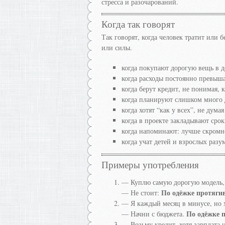
стресса и разочарований.
Когда так говорят
Так говорят, когда человек тратит или б
или силы.
когда покупают дорогую вещь в до
когда расходы постоянно превыш
когда берут кредит, не понимая, к
когда планируют слишком много 
когда хотят “как у всех”, не дум
когда в проекте закладывают срок
когда напоминают: лучше скромн
когда учат детей и взрослых раз
Примеры употребления
— Куплю самую дорогую модель, 
По одёжке протяги
— Не стоит:
— Я каждый месяц в минусе, но 
По одёжке 
— Начни с бюджета.
— Возьму кредит, хотя зарплата 