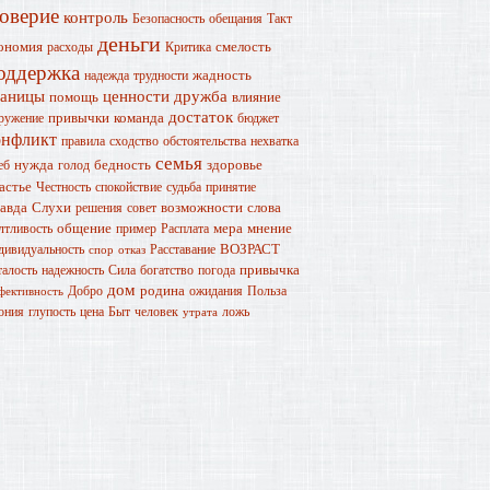
оверие
контроль
Безопасность
обещания
Такт
деньги
ономия
смелость
расходы
Критика
оддержка
жадность
надежда
трудности
раницы
ценности
дружба
помощь
влияние
достаток
привычки
команда
ружение
бюджет
онфликт
правила
сходство
обстоятельства
нехватка
семья
нужда
бедность
здоровье
еб
голод
астье
Честность
спокойствие
судьба
принятие
авда
Слухи
возможности
слова
решения
совет
общение
мера
мнение
лтливость
пример
Расплата
ВОЗРАСТ
дивидуальность
Расставание
спор
отказ
привычка
талость
надежность
Сила
богатство
погода
дом
родина
Добро
ожидания
Польза
фективность
ония
глупость
цена
Быт
человек
ложь
утрата