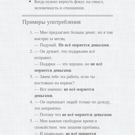
Когда нужно вернуть фокус на смысл,
человечность и отношения.
Примеры употребления
— Мне предлагают больше денег, но я там
выгорю за месяц.
Не всё меряется деньгами
— Подумай.
.
— Он думает, что подарками всё
исправит.
не всё
— Подарки — это хорошо, но
меряется деньгами
.
— Зачем тебе эта работа, если ты
постоянно на нервах?
не всё меряется
— Вот именно:
деньгами
.
— Он оценивает людей только по доходу,
это неприятно.
не всё меряется деньгами
— Потому что
.
— Мне важнее свободное время и
спокойствие, чем лишняя прибавка.
не всё меряется
— И правильно: