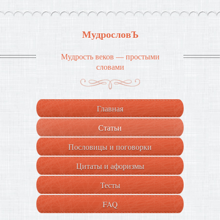
МудрословЪ
Мудрость веков — простыми
словами
Главная
Статьи
Пословицы и поговорки
Цитаты и афоризмы
Тесты
FAQ