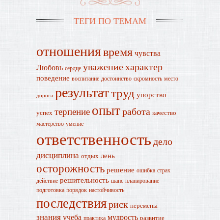
ТЕГИ ПО ТЕМАМ
отношения
время
чувства
уважение
характер
Любовь
сердце
поведение
воспитание
достоинство
скромность
место
результат
труд
упорство
дорога
опыт
работа
терпение
успех
качество
мастерство
умение
ответственность
дело
дисциплина
лень
отдых
осторожность
решение
ошибка
страх
решительность
действие
шанс
планирование
подготовка
порядок
настойчивость
последствия
риск
перемены
знания
учеба
мудрость
развитие
практика