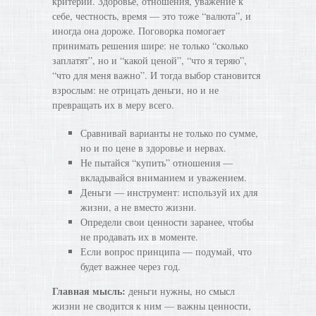
критерий. Здоровье, отношения, уважение к
себе, честность, время — это тоже “валюта”, и
иногда она дороже. Поговорка помогает
принимать решения шире: не только “сколько
заплатят”, но и “какой ценой”, “что я теряю”,
“что для меня важно”. И тогда выбор становится
взрослым: не отрицать деньги, но и не
превращать их в меру всего.
Сравнивай варианты не только по сумме,
но и по цене в здоровье и нервах.
Не пытайся “купить” отношения —
вкладывайся вниманием и уважением.
Деньги — инструмент: используй их для
жизни, а не вместо жизни.
Определи свои ценности заранее, чтобы
не продавать их в моменте.
Если вопрос принципа — подумай, что
будет важнее через год.
Главная мысль:
деньги нужны, но смысл
жизни не сводится к ним — важны ценности,