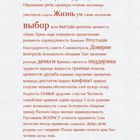
речь
примеры
Образование
отличие
пословицы
Жизнь
ум
слово
уместность
коллектив
советы
выбор
выгода
ценность
цели
проблемы
обман
Удача
люди
уверенность
преувеличение
Репутация
справедливость
реальность
Бумеранг
Доверие
благодарность
Самоконтроль
совесть
контроль
экономия
Безопасность
обещания
Такт
деньги
поддержка
смелость
расходы
Критика
границы
жадность
помощь
трудности
надежда
ценности
дружба
влияние
привычки
окружение
конфликт
достаток
команда
бюджет
правила
нужда
сходство
нехватка
обстоятельства
хлеб
голод
семья
бедность
здоровье
счастье
Честность
правда
Слухи
спокойствие
принятие
судьба
решения
возможности
слова
общение
совет
болтливость
мера
мнение
пример
Расплата
индивидуальность
ВОЗРАСТ
Расставание
усталость
надежность
Сила
дом
привычка
богатство
погода
Добро
сравнение
родина
ожидания
Польза
ирония
глупость
цена
Быт
уют
человек
ложь
шутка