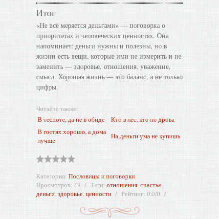
Итог
«Не всё меряется деньгами» — поговорка о
приоритетах и человеческих ценностях. Она
напоминает: деньги нужны и полезны, но в
жизни есть вещи, которые ими не измерить и не
заменить — здоровье, отношения, уважение,
смысл. Хорошая жизнь — это баланс, а не только
цифры.
Читайте также:
В тесноте, да не в обиде
Кто в лес, кто по дрова
В гостях хорошо, а дома
На деньги ума не купишь
лучше
Категория
:
Пословицы и поговорки
Просмотров
:
49
Теги
:
отношения
,
счастье
,
деньги
,
здоровье
,
ценности
Рейтинг
:
0.0
/
0