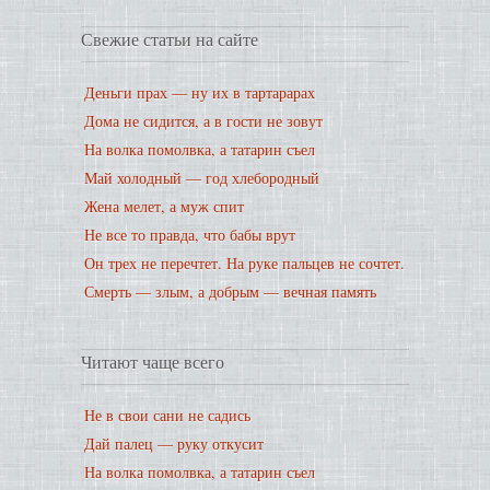
Свежие статьи на сайте
Деньги прах — ну их в тартарарах
Дома не сидится, а в гости не зовут
На волка помолвка, а татарин съел
Май холодный — год хлебородный
Жена мелет, а муж спит
Не все то правда, что бабы врут
Он трех не перечтет. На руке пальцев не сочтет.
Смерть — злым, а добрым — вечная память
Читают чаще всего
Не в свои сани не садись
Дай палец — руку откусит
На волка помолвка, а татарин съел