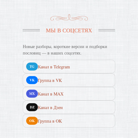
МЫ В СОЦСЕТЯХ
Новые разборы, короткие версии и подборки
пословиц — в наших соцсетях.
Канал в Telegram
TG
Группа в VK
VK
Канал в MAX
MX
Канал в Дзен
DZ
Группа в OK
OK