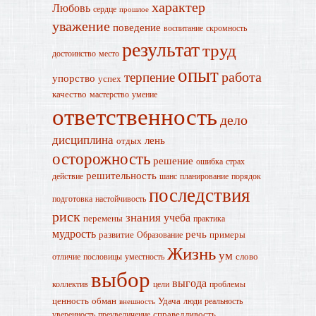
характер
Любовь
сердце
прошлое
уважение
поведение
воспитание
скромность
результат
труд
достоинство
место
опыт
работа
терпение
упорство
успех
качество
мастерство
умение
ответственность
дело
дисциплина
лень
отдых
осторожность
решение
ошибка
страх
решительность
действие
шанс
планирование
порядок
последствия
подготовка
настойчивость
риск
знания
учеба
перемены
практика
мудрость
речь
развитие
примеры
Образование
Жизнь
ум
слово
отличие
пословицы
уместность
выбор
выгода
коллектив
цели
проблемы
ценность
обман
Удача
люди
реальность
внешность
справедливость
уверенность
преувеличение