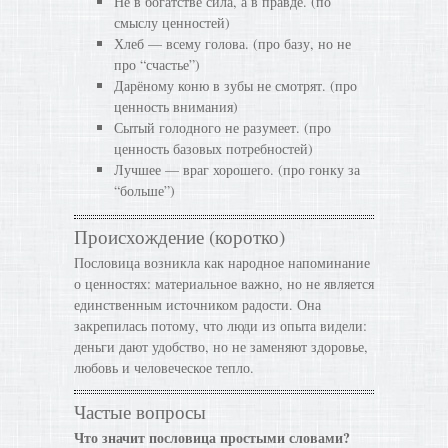
Не в богатстве сила, а в правде. (по
смыслу ценностей)
Хлеб — всему голова. (про базу, но не
про “счастье”)
Дарёному коню в зубы не смотрят. (про
ценность внимания)
Сытый голодного не разумеет. (про
ценность базовых потребностей)
Лучшее — враг хорошего. (про гонку за
“больше”)
Происхождение (коротко)
Пословица возникла как народное напоминание
о ценностях: материальное важно, но не является
единственным источником радости. Она
закрепилась потому, что люди из опыта видели:
деньги дают удобство, но не заменяют здоровье,
любовь и человеческое тепло.
Частые вопросы
Что значит пословица простыми словами?