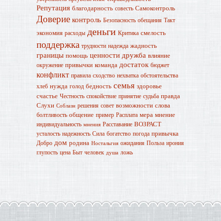
Репутация
благодарность
Самоконтроль
совесть
Доверие
контроль
Безопасность
обещания
Такт
деньги
экономия
смелость
расходы
Критика
поддержка
жадность
трудности
надежда
границы
ценности
дружба
помощь
влияние
достаток
привычки
команда
окружение
бюджет
конфликт
правила
сходство
нехватка
обстоятельства
семья
нужда
бедность
здоровье
хлеб
голод
счастье
правда
Честность
спокойствие
принятие
судьба
Слухи
возможности
слова
решения
совет
Соблазн
общение
мера
мнение
болтливость
пример
Расплата
ВОЗРАСТ
индивидуальность
Расставание
мнения
привычка
усталость
надежность
Сила
богатство
погода
дом
родина
Добро
ожидания
Польза
ирония
Ностальгия
глупость
цена
Быт
человек
ложь
душа