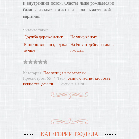
и внутренний покой. Счастье чаще рождается из
баланса и смысла, а деньги — лишь часть этой
картины.
Читайте также:
Дружба дороже денег
Не учи учёного
В гостях хорошо, а дома
На Бога надейся, а сам не
лучше
плошай
Категория
:
Пословицы и поговорки
Просмотров
:
65
Теги
:
семья
,
счастье
,
здоровье
,
ценности
,
деньги
Рейтинг
:
0.0
/
0
КАТЕГОРИИ РАЗДЕЛА