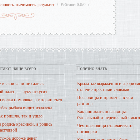
енность
,
значимость
,
результат
Рейтинг
:
0.0
/
0
тают чаще всего
Полезно знать
 в свои сани не садись
Крылатые выражения и афоризм
отличие простыми словами
ай палец — руку откусит
Пословицы и приметы: в чём
 волка помолвка, а татарин съел
разница
ыбак рыбака видит издалека
Как понимать пословицы:
ак пришло, так и ушло
буквальный и переносный смысл
 родись красивой, а родись
Чем пословица отличается от
частливой
поговорки
ружба дороже денег
Как правильно употреблять