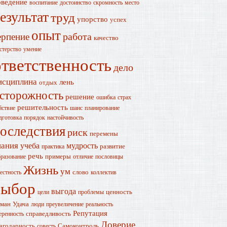
оведение
воспитание
достоинство
скромность
место
езультат
труд
упорство
успех
опыт
работа
ерпение
качество
стерство
умение
ответственность
дело
исциплина
лень
отдых
сторожность
решение
ошибка
страх
решительность
йствие
шанс
планирование
дготовка
порядок
настойчивость
оследствия
риск
перемены
нания
учеба
мудрость
развитие
практика
речь
примеры
разование
отличие
пословицы
Жизнь
ум
слово
естность
коллектив
выбор
выгода
ценность
цели
проблемы
ман
Удача
люди
преувеличение
реальность
Репутация
справедливость
еренность
Доверие
агодарность
Самоконтроль
совесть