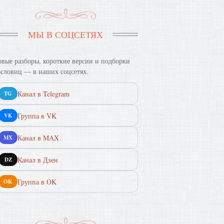
МЫ В СОЦСЕТЯХ
вые разборы, короткие версии и подборки
словиц — в наших соцсетях.
Канал в Telegram
TG
Группа в VK
VK
Канал в MAX
MX
Канал в Дзен
DZ
Группа в OK
OK