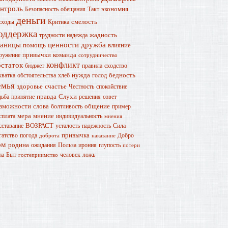
онтроль
экономия
Безопасность
обещания
Такт
деньги
смелость
сходы
Критика
оддержка
жадность
трудности
надежда
раницы
ценности
дружба
помощь
влияние
привычки
команда
ружение
сотрудничество
конфликт
остаток
бюджет
правила
сходство
нужда
бедность
хватка
обстоятельства
хлеб
голод
емья
здоровье
счастье
Честность
спокойствие
правда
Слухи
дьба
принятие
решения
совет
зможности
слова
общение
болтливость
пример
мера
мнение
сплата
индивидуальность
мнения
ВОЗРАСТ
сставание
усталость
надежность
Сила
привычка
гатство
погода
Добро
доброта
наказание
ом
родина
ожидания
Польза
ирония
глупость
потери
на
Быт
человек
ложь
гостеприимство