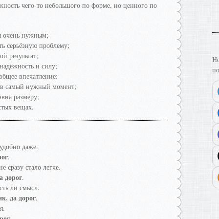
ажность чего-то небольшого по форме, но ценного по
я очень нужным;
ть серьёзную проблему;
ой результат;
Но
надёжность и силу;
по
 общее впечатление;
 в самый нужный момент;
авна размеру;
стых вещах.
удобно даже.
рог
.
е сразу стало легче.
а дорог
.
сть ли смысл.
к, да дорог
.
я.
рог
.