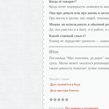
Когда её говорят?
Когда хотят подчеркнуть значимость мал
Она про деньги или про жизнь в цело
Про жизнь в целом: про людей, помощь,
Можно ли использовать в обычной р
Да, она уместна и в быту, и в работе, и
Какой главный смысл?
Размер не определяет ценность — важне
Итог
Пословица “Мал золотник, да дорог” на
сразу. Малое может оказаться решающи
такую ценность помогает лучше понимат
Читайте также:
Друг познаётся в беде
Дело мастера боится
Категория
:
Пословицы и поговорки