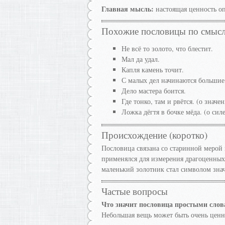
Главная мысль:
настоящая ценность оп
Похожие пословицы по смыс
Не всё то золото, что блестит.
Мал да удал.
Капля камень точит.
С малых дел начинаются большие
Дело мастера боится.
Где тонко, там и рвётся. (о значе
Ложка дёгтя в бочке мёда. (о сил
Происхождение (коротко)
Пословица связана со старинной мерой 
применялся для измерения драгоценных 
маленький золотник стал символом знач
Частые вопросы
Что значит пословица простыми сло
Небольшая вещь может быть очень ценн