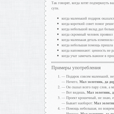
Так говорят, когда хотят подчеркнуть в
сути.
когда маленький подарок оказалс
когда короткий совет помог реши
когда небольшой вклад дал больш
когда скромный человек проявил 
когда маленькая деталь изменила
когда небольшая помощь пришла
когда напоминают: ценность не р
когда учат замечать важное в про
Примеры употребления
— Подарок совсем маленький, не
Мал золотник, да до
— Ничего,
— Он сказал всего пару слов, а мн
Мал золотник, д
— Вот видишь,
— Проект крошечный, не знаю, е
Мал золотни
— Бывает наоборот:
— Помощь небольшая, но воврем
Мал золотник, да до
— Именно,