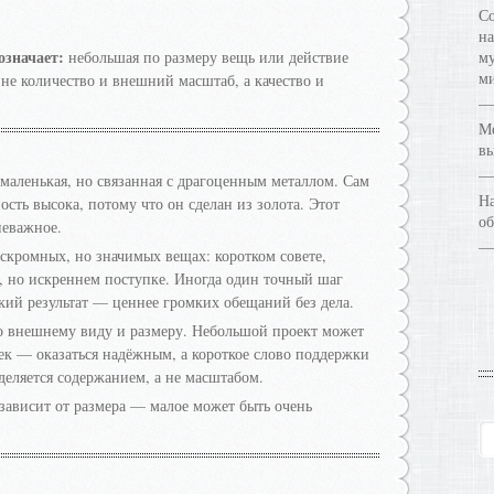
Со
на
означает:
небольшая по размеру вещь или действие
му
ми
не количество и внешний масштаб, а качество и
Ме
в
 маленькая, но связанная с драгоценным металлом. Сам
На
ость высока, потому что он сделан из золота. Этот
об
неважное.
 скромных, но значимых вещах: коротком совете,
 но искреннем поступке. Иногда один точный шаг
кий результат — ценнее громких обещаний без дела.
по внешнему виду и размеру. Небольшой проект может
ек — оказаться надёжным, а короткое слово поддержки
еляется содержанием, а не масштабом.
зависит от размера — малое может быть очень