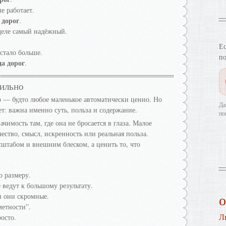
е работает.
 дорог
.
деле самый надёжный.
Ес
 стало больше.
по
да дорог
.
вильно
 — будто любое маленькое автоматически ценно. Но
Да
ет: важна именно суть, польза и содержание.
по
имость там, где она не бросается в глаза. Малое
чество, смысл, искренность или реальная польза.
сштабом и внешним блеском, а ценить то, что
о размеру.
 ведут к большому результату.
и они скромные.
метности”.
Л
осто.