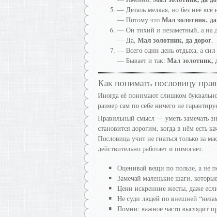
— Деталь мелкая, но без неё всё н
Мал золотник, да
— Потому что
— Он тихий и незаметный, а на 
Мал золотник, да дорог
— Да,
.
— Всего один день отдыха, а сил
Мал золотник, 
— Бывает и так:
Как понимать пословицу пра
Иногда её понимают слишком буквально
размер сам по себе ничего не гарантиру
Правильный смысл — уметь замечать знач
становится дорогим, когда в нём есть ка
Пословица учит не гнаться только за ма
действительно работает и помогает.
Оценивай вещи по пользе, а не п
Замечай маленькие шаги, которые
Цени искренние жесты, даже есл
Не суди людей по внешней “неза
Помни: важное часто выглядит пр