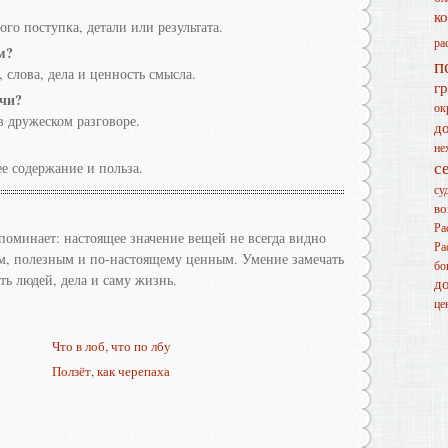
к
ого поступка, детали или результата.
ра
м?
п
 слова, дела и ценность смысла.
г
ечи?
ок
 в дружеском разговоре.
д
не
с
е содержание и польза.
су
во
Ра
поминает: настоящее значение вещей не всегда видно
Ра
м, полезным и по-настоящему ценным. Умение замечать
бо
ь людей, дела и саму жизнь.
д
це
Что в лоб, что по лбу
Ползёт, как черепаха