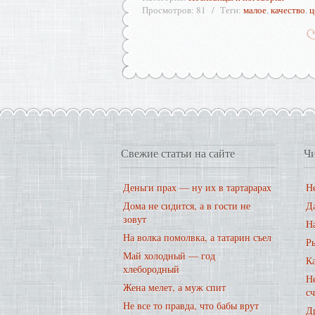
Просмотров
:
81
Теги
:
малое
,
качество
,
ц
Свежие статьи на сайте
Чи
Деньги прах — ну их в тартарарах
Не
Дома не сидится, а в гости не
Д
зовут
На
На волка помолвка, а татарин съел
Р
Май холодный — год
К
хлебородный
Не
Жена мелет, а муж спит
с
Не все то правда, что бабы врут
Д