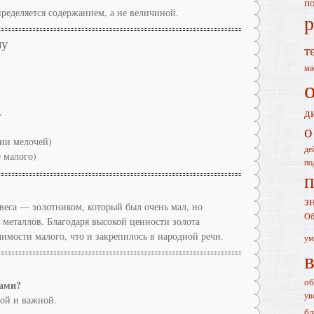
п
ределяется содержанием, а не величиной.
р
лу
т
ма
д
.
о
нии мелочей)
де
е малого)
по
п
з
веса — золотником, который был очень мал, но
Об
металлов. Благодаря высокой ценности золота
имости малого, что и закрепилось в народной речи.
ум
об
вами?
ув
ой и важной.
бл