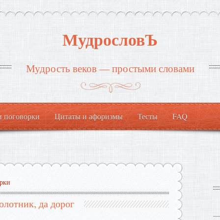
МудрословЪ
Мудрость веков — простыми словами
и поговорки
Цитаты и афоризмы
Тесты
FAQ
рки
олотник, да дорог