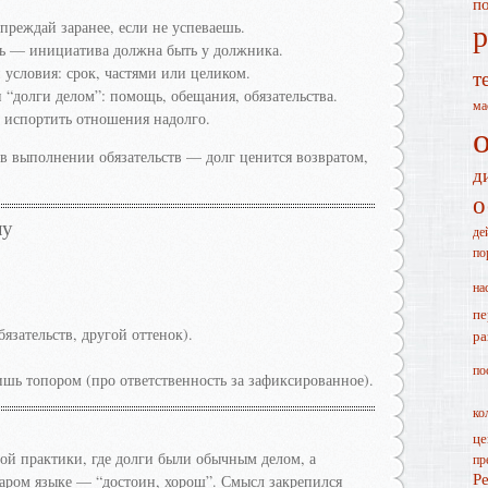
п
р
преждай заранее, если не успеваешь.
ть — инициатива должна быть у должника.
условия: срок, частями или целиком.
т
и “долги делом”: помощь, обещания, обязательства.
ма
т испортить отношения надолго.
в выполнении обязательств — долг ценится возвратом,
д
о
лу
де
по
на
пе
язательств, другой оттенок).
ра
по
шь топором (про ответственность за зафиксированное).
ко
це
ой практики, где долги были обычным делом, а
пр
Р
таром языке — “достоин, хорош”. Смысл закрепился