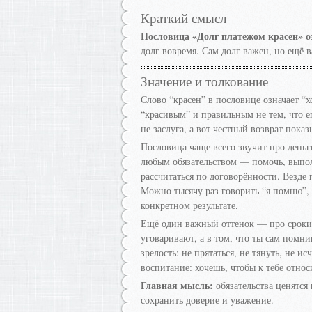
Краткий смысл
Пословица «Долг платежом красен» о
долг вовремя. Сам долг важен, но ещё 
Значение и толкование
Слово “красен” в пословице означает “х
“красивым” и правильным не тем, что ег
не заслуга, а вот честный возврат пока
Пословица чаще всего звучит про деньг
любым обязательством — помочь, выполн
рассчитаться по договорённости. Везде
Можно тысячу раз говорить “я помню”, “
конкретном результате.
Ещё один важный оттенок — про сроки и
уговаривают, а в том, что ты сам помн
зрелость: не прятаться, не тянуть, не и
воспитание: хочешь, чтобы к тебе отно
Главная мысль:
обязательства ценятся
сохранить доверие и уважение.