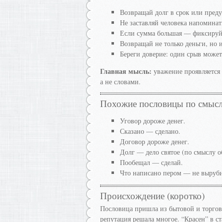
Возвращай долг в срок или преду
Не заставляй человека напомина
Если сумма большая — фиксируй 
Возвращай не только деньги, но 
Береги доверие: один срыв може
Главная мысль:
уважение проявляется 
а не словами.
Похожие пословицы по смыс
Уговор дороже денег.
Сказано — сделано.
Договор дороже денег.
Долг — дело святое (по смыслу об
Пообещал — сделай.
Что написано пером — не выруби
Происхождение (коротко)
Пословица пришла из бытовой и торгов
репутация решала многое. “Красен” в с