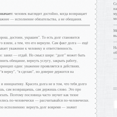
Со
на
значает:
человек выглядит достойно, когда возвращает
му
ми
важнее — исполнение обязательства, а не обещания.
Ме
в
орош, достоин, украшен”. То есть долг становится
о взяли, а тем, что его вернули. Сам факт долга — ещё
На
зывает уважение к человеку и ответственность.
об
и: занял — отдай. Но смысл шире: “долг” может быть
ить обещание, вернуть услугу, закрыть работу,
 принцип один: уважение проявляется в действиях.
я верну”, “я сделаю”, но доверие держится на
 инициативу. Красота долга не в том, что тебя долго
ишь, сам возвращаешь, сам держишь слово. Это про
счезать. Поэтому пословица часто звучит как тихое
сились по-человечески — рассчитывайся по-человечески.
 по исполнению: вернуть долг вовремя — значит