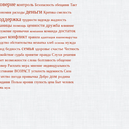
оверие
контроль
Безопасность
обещания
Такт
деньги
ономия
смелость
расходы
Критика
оддержка
жадность
трудности
надежда
раницы
ценности
дружба
помощь
влияние
достаток
привычки
команда
ружение
компания
конфликт
джет
правила
адаптация
взаимовыручка
нужда
одство
обстоятельства
нехватка
хлеб
основа
семья
бедность
здоровье
счастье
лод
Честность
правда
Слухи
окойствие
судьба
принятие
решения
возможности
слова
общение
вет
болтливость
мера
мнение
имер
Расплата
индивидуальность
ВОЗРАСТ
сставание
усталость
надежность
Сила
дом
привычка
родина
гатство
погода
Добро
идания
Польза
ирония
глупость
цена
Быт
человек
жь
муж