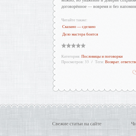
договорённое — вовремя и без напоми
Читайте также:
Сказано — сделано
Дело мастера боится
Категория
:
Пословицы и поговорки
Просмотров
:
33
Теги
:
Возврат
,
ответст
Свежие статьи на сайте
Чи