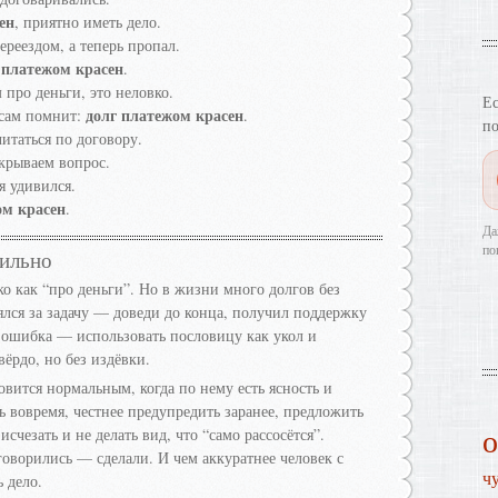
ен
, приятно иметь дело.
реездом, а теперь пропал.
 платежом красен
.
про деньги, это неловко.
Ес
долг платежом красен
 сам помнит:
.
по
итаться по договору.
акрываем вопрос.
я удивился.
ом красен
.
Да
по
вильно
о как “про деньги”. Но в жизни много долгов без
лся за задачу — доведи до конца, получил поддержку
ошибка — использовать пословицу как укол и
ёрдо, но без издёвки.
вится нормальным, когда по нему есть ясность и
ь вовремя, честнее предупредить заранее, предложить
счезать и не делать вид, что “само рассосётся”.
говорились — сделали. И чем аккуратнее человек с
ч
 дело.