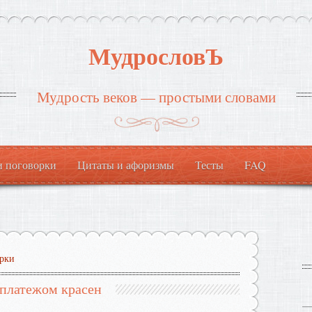
МудрословЪ
Мудрость веков — простыми словами
и поговорки
Цитаты и афоризмы
Тесты
FAQ
рки
 платежом красен