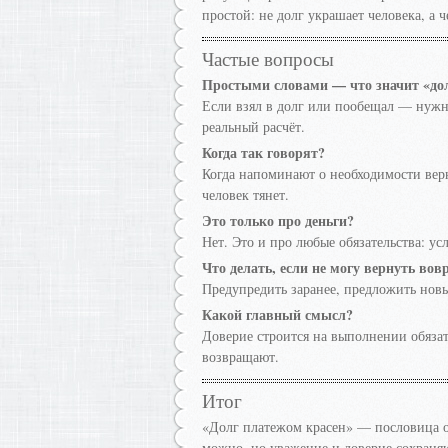
простой: не долг украшает человека, а 
Частые вопросы
Простыми словами — что значит «до
Если взял в долг или пообещал — нужн
реальный расчёт.
Когда так говорят?
Когда напоминают о необходимости верн
человек тянет.
Это только про деньги?
Нет. Это и про любые обязательства: ус
Что делать, если не могу вернуть вов
Предупредить заранее, предложить новы
Какой главный смысл?
Доверие строится на выполнении обязател
возвращают.
Итог
«Долг платежом красен» — пословица о 
можно, но уважение и доверие сохраняю