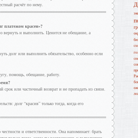
Д
честный расчёт по нему.
эк
п
лг платежом красен»?
г
о вернуть и выполнить. Ценится не обещание, а
ок
бю
сх
го
уть долг или выполнить обязательство, особенно если
сп
со
пр
лугу, помощь, обещание, работу.
Ра
ремя?
бо
ож
й срок или частичный возврат и не пропадать из связи.
ло
ьств: долг “красив” только тогда, когда его
честности и ответственности. Она напоминает: брать
тся только тогда, когда ты возвращаешь и выполняешь