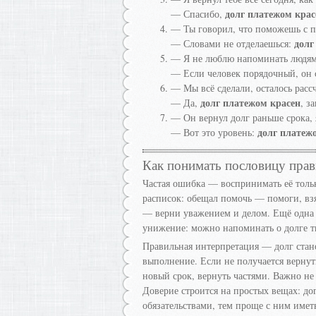
долг платежом крас
— Спасибо,
— Ты говорил, что поможешь с пе
долг
— Словами не отделаешься:
— Я не люблю напоминать людям 
— Если человек порядочный, он
— Мы всё сделали, осталось рассч
долг платежом красен
— Да,
, з
— Он вернул долг раньше срока, 
долг платеж
— Вот это уровень:
Как понимать пословицу пра
Частая ошибка — воспринимать её тольк
расписок: обещал помочь — помоги, взя
— верни уважением и делом. Ещё одна 
унижение: можно напоминать о долге тв
Правильная интерпретация — долг стано
выполнение. Если не получается вернут
новый срок, вернуть частями. Важно не и
Доверие строится на простых вещах: до
обязательствами, тем проще с ним иметь