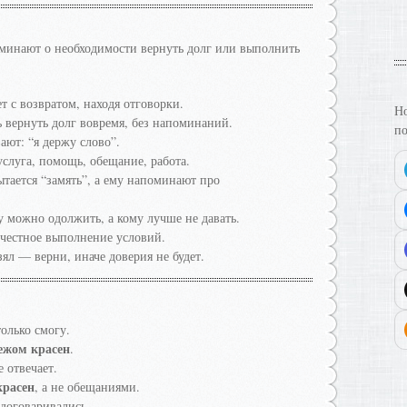
оминают о необходимости вернуть долг или выполнить
ет с возвратом, находя отговорки.
Но
ь вернуть долг вовремя, без напоминаний.
по
ают: “я держу слово”.
услуга, помощь, обещание, работа.
ытается “замять”, а ему напоминают про
 можно одолжить, а кому лучше не давать.
 честное выполнение условий.
зял — верни, иначе доверия не будет.
олько смогу.
ежом красен
.
 отвечает.
красен
, а не обещаниями.
 договаривались.