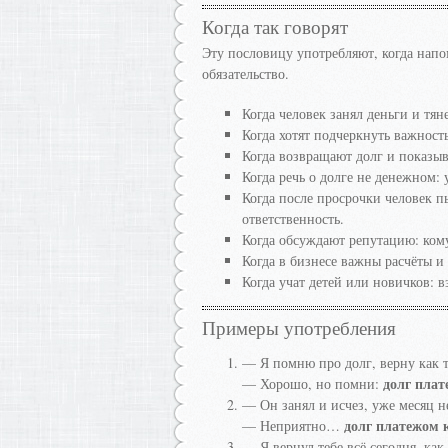
Когда так говорят
Эту пословицу употребляют, когда нап
обязательство.
Когда человек занял деньги и тян
Когда хотят подчеркнуть важност
Когда возвращают долг и показыв
Когда речь о долге не денежном: 
Когда после просрочки человек п
ответственность.
Когда обсуждают репутацию: кому
Когда в бизнесе важны расчёты и
Когда учат детей или новичков: в
Примеры употребления
— Я помню про долг, верну как т
долг плат
— Хорошо, но помни:
— Он занял и исчез, уже месяц не
долг платежом 
— Неприятно…
— Я вернул тебе всё сегодня, как