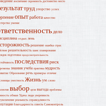
оведение
воспитание
скромность
достоинство
место
езультат
труд
упорство
успех
опыт
работа
ерпение
качество
стерство
умение
ответственность
дело
исциплина
лень
отдых
сторожность
решение
ошибка
страх
решительность
йствие
шанс
планирование
рядок
подготовка
предусмотрительность
последствия
риск
стойчивость
знания
учеба
мудрость
ремены
практика
речь
звитие
примеры
Образование
отличие
Жизнь
ум
слово
словицы
уместность
выбор
выгода
ллектив
цели
проблемы
нность
обман
Удача
люди
уверенность
справедливость
еувеличение
реальность
епутация
благодарность
Самоконтроль
совесть