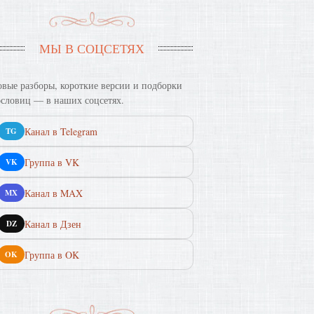
МЫ В СОЦСЕТЯХ
вые разборы, короткие версии и подборки
словиц — в наших соцсетях.
Канал в Telegram
TG
Группа в VK
VK
Канал в MAX
MX
Канал в Дзен
DZ
Группа в OK
OK