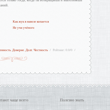
наний.
Как жук в навозе копается
Не учи учёного
венность
,
Доверие
,
Долг
,
Честность
Рейтинг
:
0.0
/
0
тают чаще всего
Полезно знать