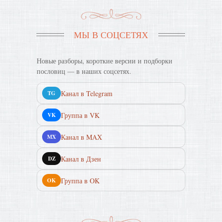
МЫ В СОЦСЕТЯХ
Новые разборы, короткие версии и подборки
пословиц — в наших соцсетях.
Канал в Telegram
TG
Группа в VK
VK
Канал в MAX
MX
Канал в Дзен
DZ
Группа в OK
OK