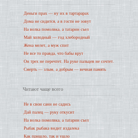
Деньги прах — ну их в тартарарах
Дома не сидится, а в гости не зовут
На волка помолвка, а татарин съел
Май холодный — год хлебородный
Жена мелет, а муж спит
Не все то правда, что бабы врут
Он трех не перечтет. На руке пальцев не сочтет.
Смерть — злым, а добрым — вечная память
Читают чаще всего
Не в свои сани не садись
Дай палец — руку откусит
На волка помолвка, а татарин съел
Рыбак рыбака видит издалека
Как пришло, так и ушло