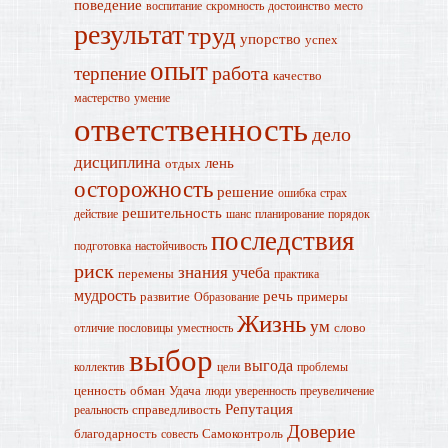
поведение
воспитание
скромность
достоинство
место
результат
труд
упорство
успех
опыт
работа
терпение
качество
мастерство
умение
ответственность
дело
дисциплина
лень
отдых
осторожность
решение
ошибка
страх
решительность
действие
шанс
планирование
порядок
последствия
подготовка
настойчивость
риск
знания
учеба
перемены
практика
мудрость
речь
развитие
примеры
Образование
Жизнь
ум
слово
отличие
пословицы
уместность
выбор
выгода
коллектив
цели
проблемы
ценность
обман
Удача
люди
уверенность
преувеличение
Репутация
справедливость
реальность
Доверие
благодарность
Самоконтроль
совесть