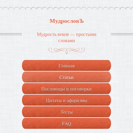
МудрословЪ
Мудрость веков — простыми
словами
Главная
Статьи
Пословицы и поговорки
Цитаты и афоризмы
Тесты
FAQ