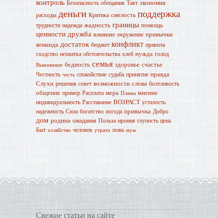
контроль
экономия
Безопасность
обещания
Такт
деньги
поддержка
смелость
расходы
Критика
границы
жадность
помощь
трудности
надежда
ценности
дружба
влияние
привычки
окружение
конфликт
достаток
команда
бюджет
правила
нужда
сходство
нехватка
обстоятельства
хлеб
голод
семья
бедность
здоровье
счастье
Выживание
правда
Честность
спокойствие
судьба
принятие
честь
Слухи
возможности
слова
решения
совет
болтливость
общение
мера
мнение
пример
Расплата
Планы
ВОЗРАСТ
индивидуальность
Расставание
усталость
привычка
надежность
Сила
богатство
погода
Добро
дом
родина
ожидания
Польза
ирония
глупость
цена
Быт
человек
ложь
хозяйство
утрата
муж
Свежие статьи на сайте