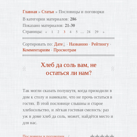
Главная
»
Статьи
»
Пословицы и поговорки
286
В категории материалов
:
21-30
Показано материалов
:
Страницы
:
...
«
1
2
3
4
5
28
29
»
Сортировать по
:
Дате
·
Названию
·
Рейтингу
·
Комментариям
·
Просмотрам
Хлеб да соль вам, не
остаться ли нам?
Так могли сказать полушутя, когда приходили в
дом к столу и намекали, что не прочь остаться в
гостях. В этой пословице слышны и старое
хлебосольство, и лёгкая гостевая смелость: раз
уж в доме хлеб да соль, может, найдётся место и
для нас.
Пословицы и поговорки